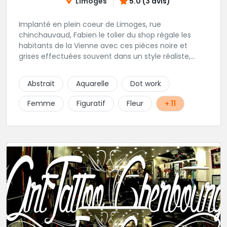
Limoges
5.0 (3 avis)
Implanté en plein coeur de Limoges, rue
chinchauvaud, Fabien le tolier du shop régale les
habitants de la Vienne avec ces pièces noire et
grises effectuées souvent dans un style réaliste,
parfois graphique. Il y a peu de styles que ne maitrise
pas cet excellent tatoueur. Le studio a été pensé
Abstrait
Aquarelle
Dot work
pour vous mettre à l'aise dés votre entrée, accueil,
décor, sourire et bien sur, une hygiène irréprochable.
Femme
Figuratif
Fleur
+ 11
Une très belle adresse dans cette belle ville de
Limoges.