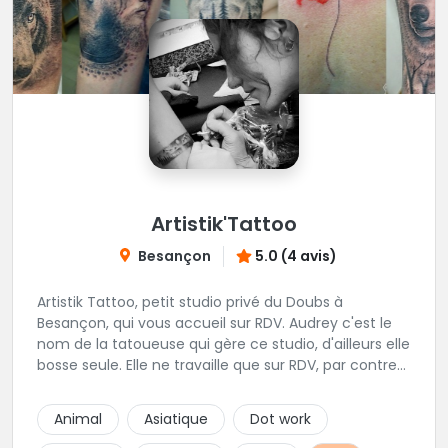
Artistik'Tattoo
Besançon
5.0 (4 avis)
Artistik Tattoo, petit studio privé du Doubs à
Besançon, qui vous accueil sur RDV. Audrey c'est le
nom de la tatoueuse qui gère ce studio, d'ailleurs elle
bosse seule. Elle ne travaille que sur RDV, par contre
elle prend beaucoup de temps pour vos projets,
petits ou grands. Son truc, c'est que tant que ça ne
Animal
Asiatique
Dot work
"match" pas, tu ne seras pas satisfait, du coup elle