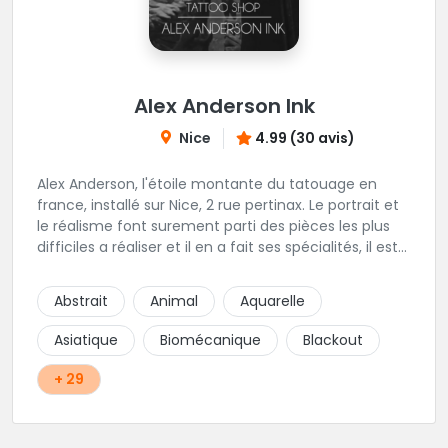
Alex Anderson Ink
Nice
4.99 (30 avis)
Alex Anderson, l'étoile montante du tatouage en
france, installé sur Nice, 2 rue pertinax. Le portrait et
le réalisme font surement parti des pièces les plus
difficiles a réaliser et il en a fait ses spécialités, il est
donc tout autant capable de faire du réalisme, du
religieux ou du chicanos. Romain son frère sera vous
Abstrait
Animal
Aquarelle
combler par sa finesse pour des pièces comme le
mandala, l'ornemental ou la calligraphie pour le
Asiatique
Biomécanique
Blackout
bonheur des futurs tatoués. Il y a aussi Léa, Maureen,
Fat, Tom, Sento, Lily, des artistes hors normes. Il n'y a
+ 29
qu'à regarder les pièces sélectionnées ici pour
comprendre à qui l'on à affaire. Ambiance
décontractée et très professionnelle.