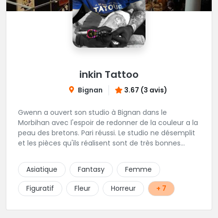
inkin Tattoo
Bignan
3.67 (3 avis)
Gwenn a ouvert son studio à Bignan dans le
Morbihan avec l'espoir de redonner de la couleur a la
peau des bretons. Pari réussi. Le studio ne désemplit
et les pièces qu'ils réalisent sont de très bonnes
factures. N'hésitez pas à faire appel a ces soins pour
tout type de projet, son style est éclectique et vous
Asiatique
Fantasy
Femme
serez bien réussi par le tatoueur en personne.
Figuratif
Fleur
Horreur
+ 7