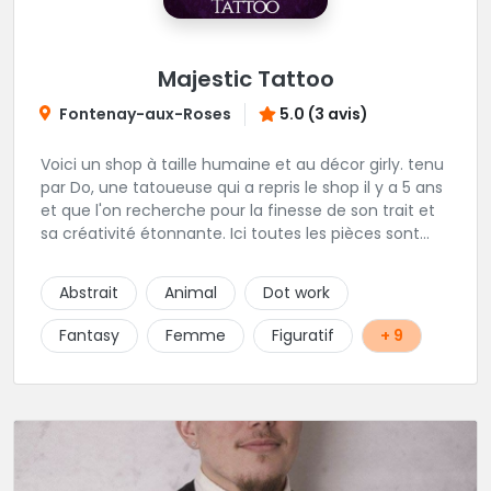
Majestic Tattoo
Fontenay-aux-Roses
5.0 (3 avis)
Voici un shop à taille humaine et au décor girly. tenu
par Do, une tatoueuse qui a repris le shop il y a 5 ans
et que l'on recherche pour la finesse de son trait et
sa créativité étonnante. Ici toutes les pièces sont
uniques, détaillées et réalisées à la demande du
client. Les séances de tatouage se font en musique
Abstrait
Animal
Dot work
et dans une ambiance décontractée.
Fantasy
Femme
Figuratif
+ 9