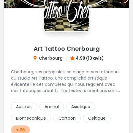
Art Tattoo Cherbourg
Cherbourg
4.98 (13 avis)
Cherbourg, ses parapluies, sa plage et ses tatoueurs
du studio Art Tattoo. Une complicité artistique
évidente lie ces compères qui nous régalent avec
des tatouages créatifs. Toutes leurs créations sont
uniques et réalisées dans le respect des règles
d'hygiène les plus strictes. Du new-school, du old
Abstrait
Animal
Asiatique
school, fantasy ou encore réaliste, Niko, Anthony,
Cody et les nombreux Guest seront adapter vos
Biomécanique
Cartoon
Celtique
idées en tatouages uniques et créatifs.
+ 26