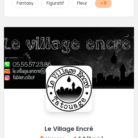
écoute beaucoup pour aboutir au projet parfait.
Fantasy
Figuratif
Fleur
+ 8
Projets qui sont toujours uniques d'ailleurs.
Rappelons-le, elle est au max niveau hygiène et
propreté, alors si vous êtes dans le coin, n'hésitez
pas.
Le Village Encré