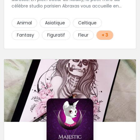
célèbre studio parisien Abraxas vous accueille en
plein coeur de Neuilly. Les tatoueurs résidents sont
triés sur le volet pour vous offrir un large choix de
Animal
Asiatique
Celtique
styles avec une qualité et une créativité
irréprochables.
Fantasy
Figuratif
Fleur
+ 3