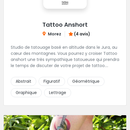
Tattoo Anshort
Morez
(4 avis)
Studio de tatouage basé en altitude dans le Jura, au
cœur des montagnes. Vous pourrez y croiser Tattoo
anshort une très sympathique tatoueuse qui prendra
le temps de discuter de votre projet de tattoo.
Tattooanshort c'est l’occasion parfaite pour se faire
piquer la peau à la montagne ! Elle maîtrise les
Abstrait
Figuratif
Géométrique
lettrages et les aplats de noir. N’hésitez pas à la
contacter pour lui soumettre votre projet.
Graphique
Lettrage