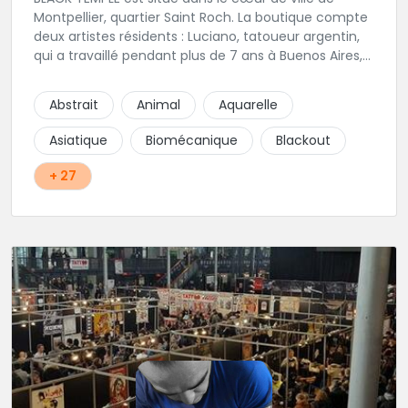
Montpellier, quartier Saint Roch. La boutique compte
deux artistes résidents : Luciano, tatoueur argentin,
qui a travaillé pendant plus de 7 ans à Buenos Aires,
avant de venir s'installer en France en 2014. Et, Jaxar,
qui a travaillé dans plusieurs boutiques de la ville
Abstrait
Animal
Aquarelle
avant de rejoindre notre équipe. La boutique
accueille plusieurs artistes tatoueurs en tant que
Asiatique
Biomécanique
Blackout
guests tout au long de l'année afin de proposer
d'autres styles.
+ 27