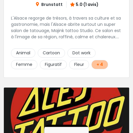
Brunstatt
5.0 (1 avis)
L'Alsace regorge de trésors, à travers sa culture et sa
gastronomie, mais l'Alsace abrite surtout un super
salon de tatouage, Majink tattoo Studio. Ce salon est
à l'image de sa région, raffiné, calme et chalereux.
Manu vous y attend et sera enchanté de vous faire
découvrir son super shop !
Animal
Cartoon
Dot work
Femme
Figuratif
Fleur
+ 4