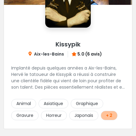
Kissypik
Aix-les-Bains
5.0 (6 avis)
Implanté depuis quelques années a Aix-les-Bains,
Hervé le tatoueur de Kissypik a réussi à construire
une clientèle fidèle qui vient de loin pour profiter de
son talent. Des pièces essentiellement réalistes et en
noir gris y sont élaborées avec brio. Vous ne trouvez
pas l'adresse? C'est normal, Hervé préfère que vous
Animal
Asiatique
Graphique
l'appeliez avant de passer au studio... pour éviter les
moment de rush. Une adresse secrète donc...mais
Gravure
Horreur
Japonais
+ 2
excellente.