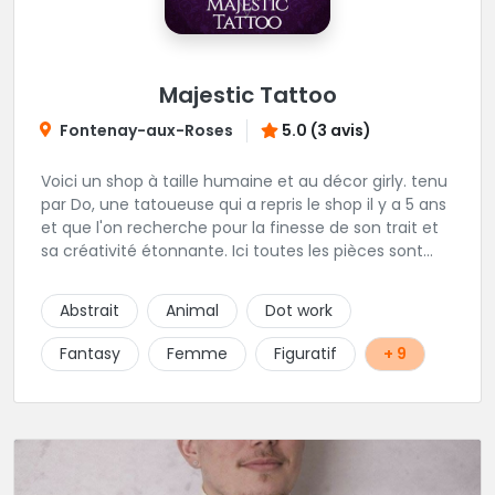
Majestic Tattoo
Fontenay-aux-Roses
5.0 (3 avis)
Voici un shop à taille humaine et au décor girly. tenu
par Do, une tatoueuse qui a repris le shop il y a 5 ans
et que l'on recherche pour la finesse de son trait et
sa créativité étonnante. Ici toutes les pièces sont
uniques, détaillées et réalisées à la demande du
client. Les séances de tatouage se font en musique
Abstrait
Animal
Dot work
et dans une ambiance décontractée.
Fantasy
Femme
Figuratif
+ 9