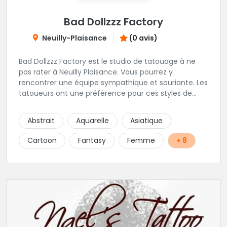
Bad Dollzzz Factory
Neuilly-Plaisance
(0 avis)
Bad Dollzzz Factory est le studio de tatouage à ne
pas rater à Neuilly Plaisance. Vous pourrez y
rencontrer une équipe sympathique et souriante. Les
tatoueurs ont une préfèrence pour ces styles de
projets : new school, semi-réaliste, manga-pop
culture et traits fins. Foncez !
Abstrait
Aquarelle
Asiatique
Cartoon
Fantasy
Femme
+ 8