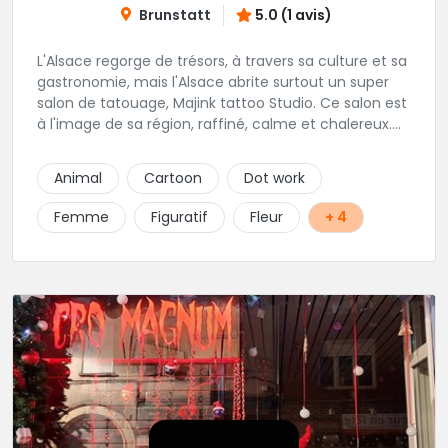
Brunstatt
5.0 (1 avis)
L'Alsace regorge de trésors, à travers sa culture et sa
gastronomie, mais l'Alsace abrite surtout un super
salon de tatouage, Majink tattoo Studio. Ce salon est
à l'image de sa région, raffiné, calme et chalereux.
Manu vous y attend et sera enchanté de vous faire
découvrir son super shop !
Animal
Cartoon
Dot work
Femme
Figuratif
Fleur
+ 4