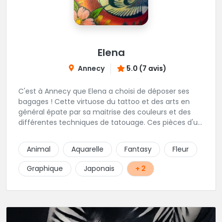
Elena
Annecy
5.0 (7 avis)
C'est à Annecy que Elena a choisi de déposer ses
bagages ! Cette virtuose du tattoo et des arts en
général épate par sa maitrise des couleurs et des
différentes techniques de tatouage. Ces pièces d'un
réalisme saisissant portent sa marque de fabrique :
On vient de très loin pour se faire tatouer par cette
Animal
Aquarelle
Fantasy
Fleur
artiste ! N'hésitez pas à la contacter par téléphone:
0648079720 ou messages sur Instagram ou
Graphique
Japonais
+ 2
Facebook.