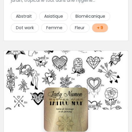
jardin, tropical le tout dans une hygiène
irréprochable! Vous trouverez également un large
choix de bijoux et uniquement dans des matières
Abstrait
Asiatique
Biomécanique
biocompatibles! Vous le trouverez à Saint-Gilles les
Bains...les doigts de pieds en éventail...
Dot work
Femme
Fleur
+ 9