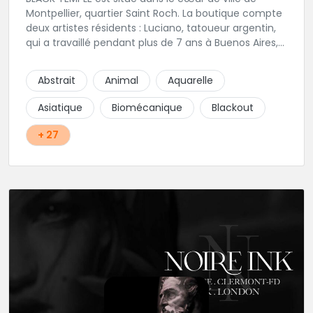
Montpellier, quartier Saint Roch. La boutique compte
deux artistes résidents : Luciano, tatoueur argentin,
qui a travaillé pendant plus de 7 ans à Buenos Aires,
avant de venir s'installer en France en 2014. Et, Jaxar,
qui a travaillé dans plusieurs boutiques de la ville
Abstrait
Animal
Aquarelle
avant de rejoindre notre équipe. La boutique
accueille plusieurs artistes tatoueurs en tant que
Asiatique
Biomécanique
Blackout
guests tout au long de l'année afin de proposer
d'autres styles.
+ 27