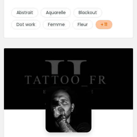
délicate et talentueuse spécialisée dans la finesse, le
Dotwork, ornemental et floral. Epaulée par AlexXx
Abstrait
Aquarelle
Blackout
Tattoo pour les petits tattoos, lettrage, darkwork,
mangas et Réalisme. Les horaires stipulés sont les
Dot work
Femme
Fleur
+ 11
horaires d'entrées libres.