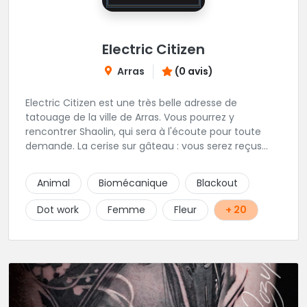
Electric Citizen
Arras
(0 avis)
Electric Citizen est une très belle adresse de
tatouage de la ville de Arras. Vous pourrez y
rencontrer Shaolin, qui sera à l'écoute pour toute
demande. La cerise sur gâteau : vous serez reçus
dans la bonne humeur et dans une ambiance
conviviale. N'hésitez à vous rendre au studio pour
Animal
Biomécanique
Blackout
que l'équipe vous aiguille dans votre projet.
Dot work
Femme
Fleur
+ 20