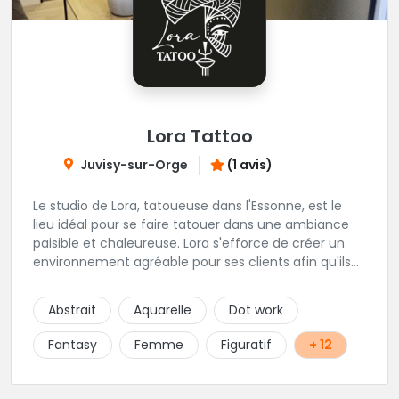
Lora Tattoo
Juvisy-sur-Orge
(1 avis)
Le studio de Lora, tatoueuse dans l'Essonne, est le
lieu idéal pour se faire tatouer dans une ambiance
paisible et chaleureuse. Lora s'efforce de créer un
environnement agréable pour ses clients afin qu'ils
se sentent à l'aise tout au long de la séance de
tatouage. Dimitry quant à lui s'occupe du piercing.
Abstrait
Aquarelle
Dot work
Laura est une artiste passionnée et dévouée qui met
un point d'honneur à offrir des tatouages de qualité
Fantasy
Femme
Figuratif
+ 12
à tout ses clients. Elle prend le temps de comprendre
leurs souhaits et de les guider tout au long du
processus pour créer un tatouage unique qui les