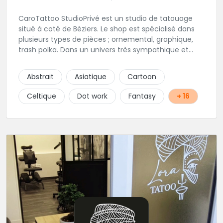
CaroTattoo StudioPrivé est un studio de tatouage
situé à coté de Béziers. Le shop est spécialisé dans
plusieurs types de pièces ; ornemental, graphique,
trash polka. Dans un univers très sympathique et
convivial, vous pourrez affiner votre projet de
tatouage. N'hésitez pas, contactez-les et vous n'en
Abstrait
Asiatique
Cartoon
serez que ravi !!
Celtique
Dot work
Fantasy
+ 16