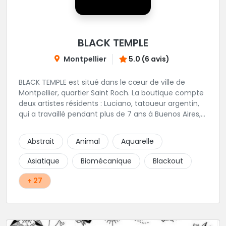
BLACK TEMPLE
Montpellier
5.0 (6 avis)
BLACK TEMPLE est situé dans le cœur de ville de
Montpellier, quartier Saint Roch. La boutique compte
deux artistes résidents : Luciano, tatoueur argentin,
qui a travaillé pendant plus de 7 ans à Buenos Aires,
avant de venir s'installer en France en 2014. Et, Jaxar,
qui a travaillé dans plusieurs boutiques de la ville
Abstrait
Animal
Aquarelle
avant de rejoindre notre équipe. La boutique
accueille plusieurs artistes tatoueurs en tant que
Asiatique
Biomécanique
Blackout
guests tout au long de l'année afin de proposer
d'autres styles.
+ 27