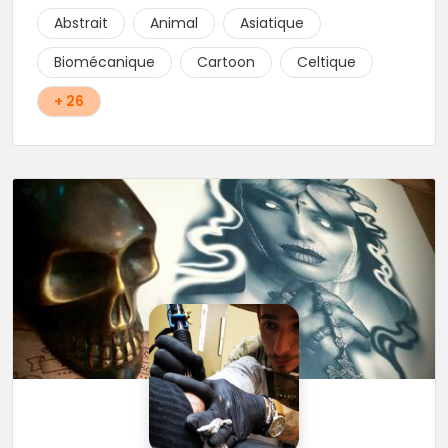
d'hygiène les plus strictes. Du new-school, du old
Abstrait
Animal
Asiatique
school, fantasy ou encore réaliste, Niko, Anthony,
Cody et les nombreux Guest seront adapter vos
Biomécanique
Cartoon
Celtique
idées en tatouages uniques et créatifs.
+ 26