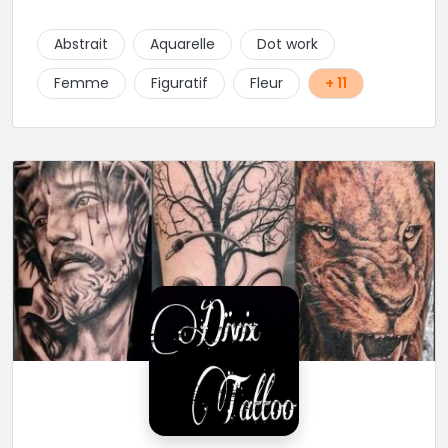
parfois graphique. Il y a peu de styles que ne maitrise
pas cet excellent tatoueur. Le studio a été pensé
Abstrait
Aquarelle
Dot work
pour vous mettre à l'aise dés votre entrée, accueil,
décor, sourire et bien sur, une hygiène irréprochable.
Femme
Figuratif
Fleur
+ 11
Une très belle adresse dans cette belle ville de
Limoges.