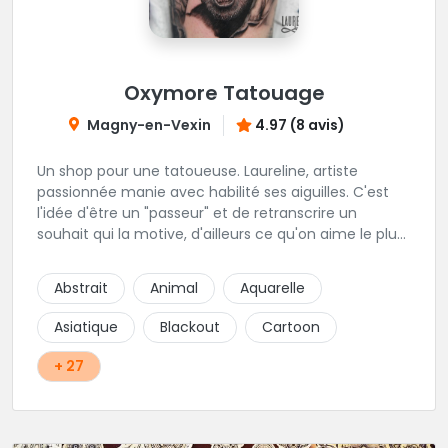
Oxymore Tatouage
Magny-en-Vexin
4.97 (8 avis)
Un shop pour une tatoueuse. Laureline, artiste
passionnée manie avec habilité ses aiguilles. C'est
l'idée d'être un "passeur" et de retranscrire un
souhait qui la motive, d'ailleurs ce qu'on aime le plus
c'est son approche du réalisme, de la gravure, et du
néo trad. Une tatoueuse recommandée et à
Abstrait
Animal
Aquarelle
recommander !
Asiatique
Blackout
Cartoon
+ 27