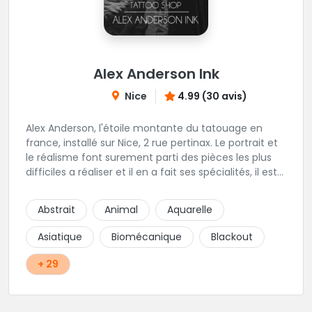
Alex Anderson Ink
Nice
4.99 (30 avis)
Alex Anderson, l'étoile montante du tatouage en
france, installé sur Nice, 2 rue pertinax. Le portrait et
le réalisme font surement parti des pièces les plus
difficiles a réaliser et il en a fait ses spécialités, il est
donc tout autant capable de faire du réalisme, du
religieux ou du chicanos. Romain son frère sera vous
Abstrait
Animal
Aquarelle
combler par sa finesse pour des pièces comme le
mandala, l'ornemental ou la calligraphie pour le
Asiatique
Biomécanique
Blackout
bonheur des futurs tatoués. Il y a aussi Léa, Maureen,
Fat, Tom, Sento, Lily, des artistes hors normes. Il n'y a
+ 29
qu'à regarder les pièces sélectionnées ici pour
comprendre à qui l'on à affaire. Ambiance
décontractée et très professionnelle.