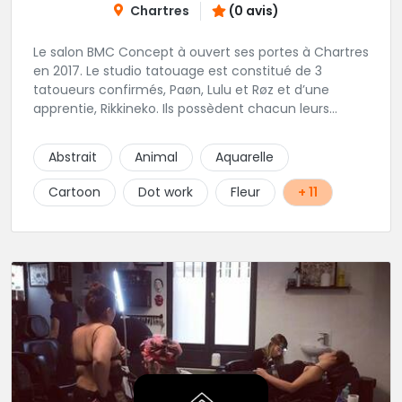
Chartres
(0 avis)
Le salon BMC Concept à ouvert ses portes à Chartres
en 2017. Le studio tatouage est constitué de 3
tatoueurs confirmés, Paøn, Lulu et Røz et d’une
apprentie, Rikkineko. Ils possèdent chacun leurs
univers ce qui permet à chaque personne
souhaitant se faire tatouer de pouvoir construire un
Abstrait
Animal
Aquarelle
projet entièrement personnalisé. Une pierceuse est
présente en Guest environ une semaine par mois au
Cartoon
Dot work
Fleur
+ 11
salon.