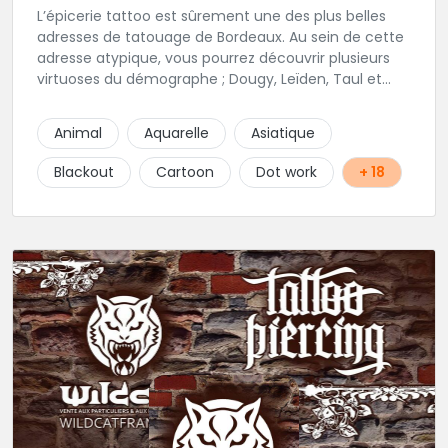
L’épicerie tattoo est sûrement une des plus belles
adresses de tatouage de Bordeaux. Au sein de cette
adresse atypique, vous pourrez découvrir plusieurs
virtuoses du démographe ; Dougy, Leïden, Taul et
Laura Stone. Dans une ambiance traditionnelle, bon
enfant et sympathique, vous pourrez demander
Animal
Aquarelle
Asiatique
conseil pour votre tattoo. N'hésitez plus une seconde
pour rencontrer cette belle équipe !
Blackout
Cartoon
Dot work
+ 18