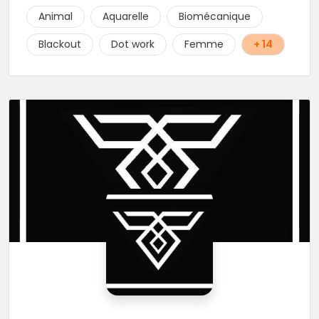
tatouages allant des calligraphies, motifs floraux au
Animal
Aquarelle
Biomécanique
réalisme.
Blackout
Dot work
Femme
+ 14