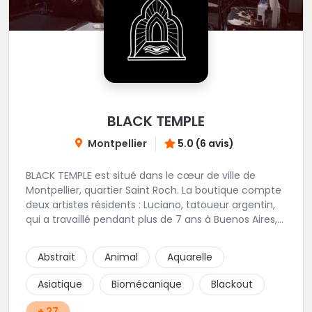
BLACK TEMPLE
Montpellier
5.0 (6 avis)
BLACK TEMPLE est situé dans le cœur de ville de
Montpellier, quartier Saint Roch. La boutique compte
deux artistes résidents : Luciano, tatoueur argentin,
qui a travaillé pendant plus de 7 ans à Buenos Aires,
avant de venir s'installer en France en 2014. Et, Jaxar,
qui a travaillé dans plusieurs boutiques de la ville
Abstrait
Animal
Aquarelle
avant de rejoindre notre équipe. La boutique
accueille plusieurs artistes tatoueurs en tant que
Asiatique
Biomécanique
Blackout
guests tout au long de l'année afin de proposer
d'autres styles.
+ 27