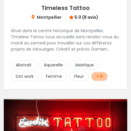
Timeless Tattoo
Montpellier
5.0 (8 avis)
Situé dans le centre historique de Montpellier,
Timeless Tattoo vous accueille sans rendez-vous du
mardi au samedi pour travailler sur vos différents
projets de tatouages. Créatif et précis, Damien
travaille dans la bonne humeur et avec une hygiène
sans failles. Spécialisé dans le tatouage traditionnel,
Abstrait
Aquarelle
Asiatique
old school, mais également à l'aise dans la
réalisation de pièces de styles différents : Dotwork,
Dot work
Femme
Fleur
+ 11
Japonais, Graphique, mandala .. N'hésitez pas à le
contacter !