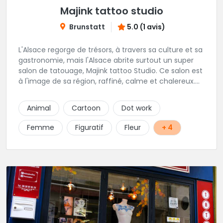
Majink tattoo studio
Brunstatt
5.0 (1 avis)
L'Alsace regorge de trésors, à travers sa culture et sa
gastronomie, mais l'Alsace abrite surtout un super
salon de tatouage, Majink tattoo Studio. Ce salon est
à l'image de sa région, raffiné, calme et chalereux.
Manu vous y attend et sera enchanté de vous faire
découvrir son super shop !
Animal
Cartoon
Dot work
Femme
Figuratif
Fleur
+ 4