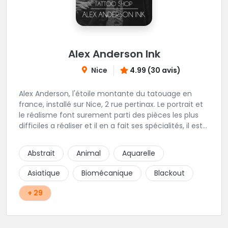
Alex Anderson Ink
Nice
4.99 (30 avis)
Alex Anderson, l'étoile montante du tatouage en
france, installé sur Nice, 2 rue pertinax. Le portrait et
le réalisme font surement parti des pièces les plus
difficiles a réaliser et il en a fait ses spécialités, il est
donc tout autant capable de faire du réalisme, du
religieux ou du chicanos. Romain son frère sera vous
Abstrait
Animal
Aquarelle
combler par sa finesse pour des pièces comme le
mandala, l'ornemental ou la calligraphie pour le
Asiatique
Biomécanique
Blackout
bonheur des futurs tatoués. Il y a aussi Léa, Maureen,
Fat, Tom, Sento, Lily, des artistes hors normes. Il n'y a
+ 29
qu'à regarder les pièces sélectionnées ici pour
comprendre à qui l'on à affaire. Ambiance
décontractée et très professionnelle.