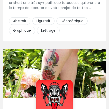
anshort une très sympathique tatoueuse qui prendra
le temps de discuter de votre projet de tattoo.
Tattooanshort c'est l’occasion parfaite pour se faire
piquer la peau à la montagne ! Elle maîtrise les
Abstrait
Figuratif
Géométrique
lettrages et les aplats de noir. N’hésitez pas à la
contacter pour lui soumettre votre projet.
Graphique
Lettrage