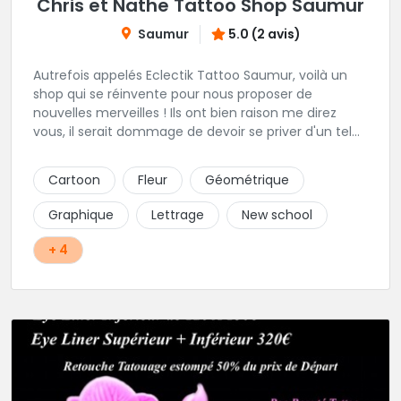
Chris et Nathe Tattoo Shop Saumur
Saumur
5.0 (2 avis)
Autrefois appelés Eclectik Tattoo Saumur, voilà un
shop qui se réinvente pour nous proposer de
nouvelles merveilles ! Ils ont bien raison me direz
vous, il serait dommage de devoir se priver d'un tel
talent pour les gribouillages épiderminques. Ici, place
au projet perso, ils savent presque tout faire et vous
Cartoon
Fleur
Géométrique
offrons un accompagnement propice à sublimer vos
idées. En plein centre de la ville, cadre et ambiance
Graphique
Lettrage
New school
génial, hygiène impeccable, leurs faire une critique
m'est bien difficile!
+ 4