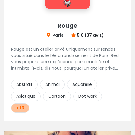
Rouge
Paris
5.0 (37 avis)
Rouge est un atelier privé uniquement sur rendez-
vous situé dans le 19e arrondissement de Paris. Red
vous propose une expérience personnalisée et
intimiste. "Mais, dis nous, pourquoi un atelier privé
?"C'est simple, cela permet de proposer la même
qualité de service à tous les tatoué(e)s. L'intérêt est
Abstrait
Animal
Aquarelle
de prendre son temps, faire les bons choix, et
toujours se donner à 1000 %. Sans oublier, une
Asiatique
Cartoon
Dot work
hygiène irréprochable. La bonne humeur, l'échange,
le respect, faire un travail personnalisé et toujours de
+ 16
qualité, sont les mots d'ordre dans cet atelier. " Si
vous ne me croyez pas, venez tester ? 😉"