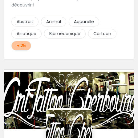
découvrir !
Abstrait
Animal
Aquarelle
Asiatique
Biomécanique
Cartoon
+ 25