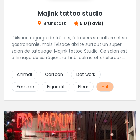
Majink tattoo studio
Brunstatt
5.0 (1 avis)
L'Alsace regorge de trésors, à travers sa culture et sa
gastronomie, mais l'Alsace abrite surtout un super
salon de tatouage, Majink tattoo Studio. Ce salon est
à l'image de sa région, raffiné, calme et chalereux.
Manu vous y attend et sera enchanté de vous faire
découvrir son super shop !
Animal
Cartoon
Dot work
Femme
Figuratif
Fleur
+ 4