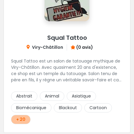
Squal Tattoo
Viry-Châtillon
(0 avis)
Squal Tattoo est un salon de tatouage mythique de
Viry-Châtillon. Avec quasiment 20 ans d'existence,
ce shop est un temple du tatouage. Salon tenu de
père en fils, il y règne un véritable savoir-faire et ca
ressort d'ailleurs sur les magnifiques créations
réalisés par les tatoueurs du shop. N'hésitez-plus,
Abstrait
Animal
Asiatique
Squal Tattoo est un véritable institution du tatouage
!!
Biomécanique
Blackout
Cartoon
+ 20