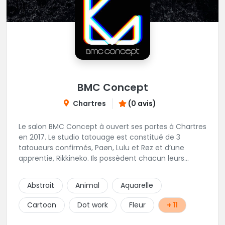
BMC Concept
Chartres
(0 avis)
Le salon BMC Concept à ouvert ses portes à Chartres
en 2017. Le studio tatouage est constitué de 3
tatoueurs confirmés, Paøn, Lulu et Røz et d’une
apprentie, Rikkineko. Ils possèdent chacun leurs
univers ce qui permet à chaque personne
souhaitant se faire tatouer de pouvoir construire un
Abstrait
Animal
Aquarelle
projet entièrement personnalisé. Une pierceuse est
présente en Guest environ une semaine par mois au
Cartoon
Dot work
Fleur
+ 11
salon.