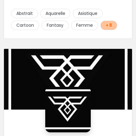
projets : new school, semi-réaliste, manga-pop
culture et traits fins. Foncez !
Abstrait
Aquarelle
Asiatique
Cartoon
Fantasy
Femme
+ 8