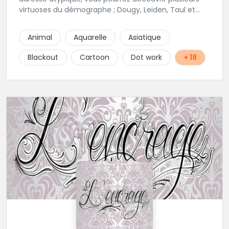
virtuoses du démographe ; Dougy, Leïden, Taul et
Laura Stone. Dans une ambiance traditionnelle, bon
enfant et sympathique, vous pourrez demander
Animal
Aquarelle
Asiatique
conseil pour votre tattoo. N'hésitez plus une seconde
pour rencontrer cette belle équipe !
Blackout
Cartoon
Dot work
+ 18