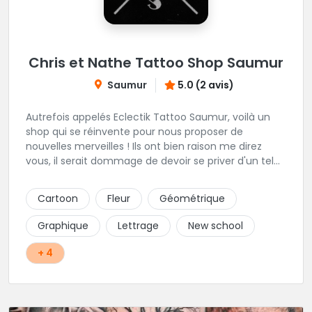
Chris et Nathe Tattoo Shop Saumur
Saumur
5.0 (2 avis)
Autrefois appelés Eclectik Tattoo Saumur, voilà un
shop qui se réinvente pour nous proposer de
nouvelles merveilles ! Ils ont bien raison me direz
vous, il serait dommage de devoir se priver d'un tel
talent pour les gribouillages épiderminques. Ici, place
au projet perso, ils savent presque tout faire et vous
Cartoon
Fleur
Géométrique
offrons un accompagnement propice à sublimer vos
idées. En plein centre de la ville, cadre et ambiance
Graphique
Lettrage
New school
génial, hygiène impeccable, leurs faire une critique
m'est bien difficile!
+ 4