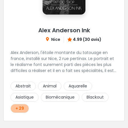
Alex Anderson Ink
Nice
4.99 (30 avis)
Alex Anderson, l'étoile montante du tatouage en
france, installé sur Nice, 2 rue pertinax. Le portrait et
le réalisme font surement parti des pièces les plus
difficiles a réaliser et il en a fait ses spécialités, il est
donc tout autant capable de faire du réalisme, du
religieux ou du chicanos. Romain son frère sera vous
Abstrait
Animal
Aquarelle
combler par sa finesse pour des pièces comme le
mandala, l'ornemental ou la calligraphie pour le
Asiatique
Biomécanique
Blackout
bonheur des futurs tatoués. Il y a aussi Léa, Maureen,
Fat, Tom, Sento, Lily, des artistes hors normes. Il n'y a
+ 29
qu'à regarder les pièces sélectionnées ici pour
comprendre à qui l'on à affaire. Ambiance
décontractée et très professionnelle.