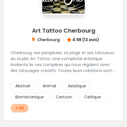
Art Tattoo Cherbourg
Cherbourg
4.98 (13 avis)
Cherbourg, ses parapluies, sa plage et ses tatoueurs
du studio Art Tattoo. Une complicité artistique
évidente lie ces compères qui nous régalent avec
des tatouages créatifs. Toutes leurs créations sont
uniques et réalisées dans le respect des règles
d'hygiène les plus strictes. Du new-school, du old
Abstrait
Animal
Asiatique
school, fantasy ou encore réaliste, Niko, Anthony,
Cody et les nombreux Guest seront adapter vos
Biomécanique
Cartoon
Celtique
idées en tatouages uniques et créatifs.
+ 26