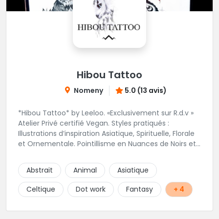
Hibou Tattoo
Nomeny
5.0 (13 avis)
*Hibou Tattoo* by Leeloo. «Exclusivement sur R.d.v »
Atelier Privé certifié Vegan. Styles pratiqués :
Illustrations d’inspiration Asiatique, Spirituelle, Florale
et Ornementale. Pointillisme en Nuances de Noirs et
Gris avec une touche de couleur. Rdv via la page Fb
de l’Atelier :
Abstrait
Animal
Asiatique
https://www.facebook.com/HibouTattoos
Celtique
Dot work
Fantasy
+ 4