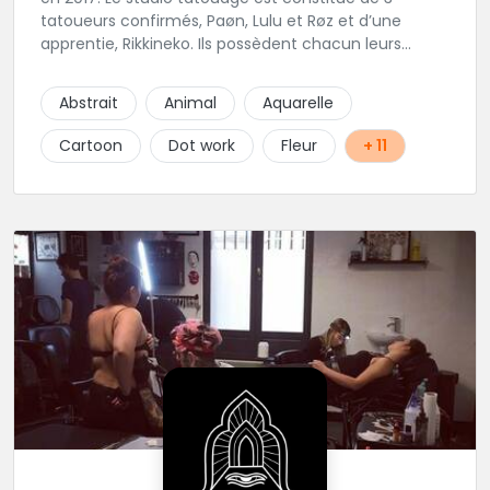
tatoueurs confirmés, Paøn, Lulu et Røz et d’une
apprentie, Rikkineko. Ils possèdent chacun leurs
univers ce qui permet à chaque personne
souhaitant se faire tatouer de pouvoir construire un
Abstrait
Animal
Aquarelle
projet entièrement personnalisé. Une pierceuse est
présente en Guest environ une semaine par mois au
Cartoon
Dot work
Fleur
+ 11
salon.