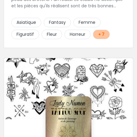
et les pièces qu'ils réalisent sont de très bonnes
factures. N'hésitez pas à faire appel a ces soins pour
tout type de projet, son style est éclectique et vous
Asiatique
Fantasy
Femme
serez bien réussi par le tatoueur en personne.
Figuratif
Fleur
Horreur
+ 7