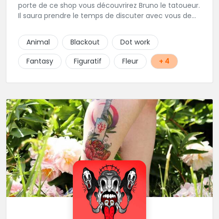
porte de ce shop vous découvrirez Bruno le tatoueur.
Il saura prendre le temps de discuter avec vous de
votre projet de tatouage. N'hésitez pas à lui envoyer
un message ou à l'appeler.
Animal
Blackout
Dot work
Fantasy
Figuratif
Fleur
+ 4