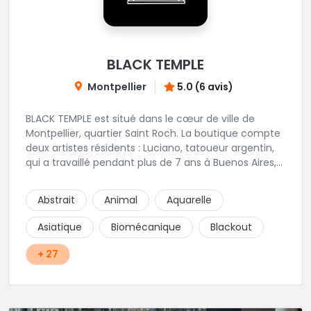
BLACK TEMPLE
Montpellier
5.0 (6 avis)
BLACK TEMPLE est situé dans le cœur de ville de
Montpellier, quartier Saint Roch. La boutique compte
deux artistes résidents : Luciano, tatoueur argentin,
qui a travaillé pendant plus de 7 ans à Buenos Aires,
avant de venir s'installer en France en 2014. Et, Jaxar,
qui a travaillé dans plusieurs boutiques de la ville
Abstrait
Animal
Aquarelle
avant de rejoindre notre équipe. La boutique
accueille plusieurs artistes tatoueurs en tant que
Asiatique
Biomécanique
Blackout
guests tout au long de l'année afin de proposer
d'autres styles.
+ 27