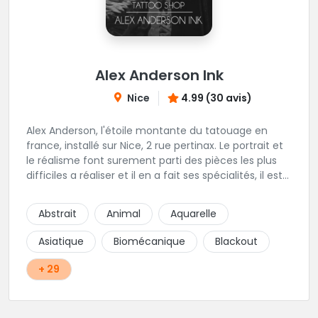
Alex Anderson Ink
Nice
4.99 (30 avis)
Alex Anderson, l'étoile montante du tatouage en
france, installé sur Nice, 2 rue pertinax. Le portrait et
le réalisme font surement parti des pièces les plus
difficiles a réaliser et il en a fait ses spécialités, il est
donc tout autant capable de faire du réalisme, du
religieux ou du chicanos. Romain son frère sera vous
Abstrait
Animal
Aquarelle
combler par sa finesse pour des pièces comme le
mandala, l'ornemental ou la calligraphie pour le
Asiatique
Biomécanique
Blackout
bonheur des futurs tatoués. Il y a aussi Léa, Maureen,
Fat, Tom, Sento, Lily, des artistes hors normes. Il n'y a
+ 29
qu'à regarder les pièces sélectionnées ici pour
comprendre à qui l'on à affaire. Ambiance
décontractée et très professionnelle.