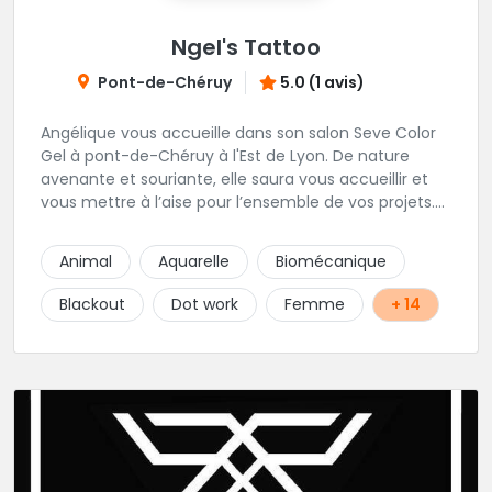
Ngel's Tattoo
Pont-de-Chéruy
5.0 (1 avis)
Angélique vous accueille dans son salon Seve Color
Gel à pont-de-Chéruy à l'Est de Lyon. De nature
avenante et souriante, elle saura vous accueillir et
vous mettre à l’aise pour l’ensemble de vos projets.
Son style très fin lui permet de réaliser tous types de
tatouages allant des calligraphies, motifs floraux au
Animal
Aquarelle
Biomécanique
réalisme.
Blackout
Dot work
Femme
+ 14