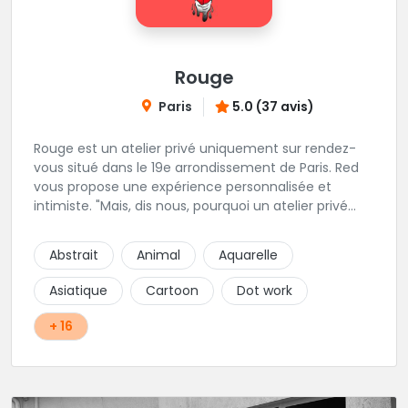
Rouge
Paris
5.0 (37 avis)
Rouge est un atelier privé uniquement sur rendez-
vous situé dans le 19e arrondissement de Paris. Red
vous propose une expérience personnalisée et
intimiste. "Mais, dis nous, pourquoi un atelier privé
?"C'est simple, cela permet de proposer la même
qualité de service à tous les tatoué(e)s. L'intérêt est
Abstrait
Animal
Aquarelle
de prendre son temps, faire les bons choix, et
toujours se donner à 1000 %. Sans oublier, une
Asiatique
Cartoon
Dot work
hygiène irréprochable. La bonne humeur, l'échange,
le respect, faire un travail personnalisé et toujours de
+ 16
qualité, sont les mots d'ordre dans cet atelier. " Si
vous ne me croyez pas, venez tester ? 😉"