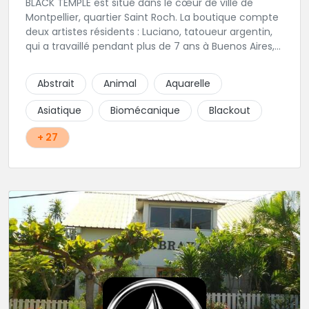
BLACK TEMPLE est situé dans le cœur de ville de
Montpellier, quartier Saint Roch. La boutique compte
deux artistes résidents : Luciano, tatoueur argentin,
qui a travaillé pendant plus de 7 ans à Buenos Aires,
avant de venir s'installer en France en 2014. Et, Jaxar,
qui a travaillé dans plusieurs boutiques de la ville
Abstrait
Animal
Aquarelle
avant de rejoindre notre équipe. La boutique
accueille plusieurs artistes tatoueurs en tant que
Asiatique
Biomécanique
Blackout
guests tout au long de l'année afin de proposer
d'autres styles.
+ 27