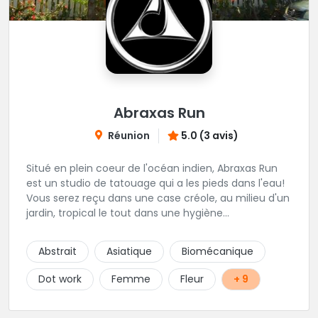
Abraxas Run
Réunion
5.0 (3 avis)
Situé en plein coeur de l'océan indien, Abraxas Run
est un studio de tatouage qui a les pieds dans l'eau!
Vous serez reçu dans une case créole, au milieu d'un
jardin, tropical le tout dans une hygiène
irréprochable! Vous trouverez également un large
choix de bijoux et uniquement dans des matières
Abstrait
Asiatique
Biomécanique
biocompatibles! Vous le trouverez à Saint-Gilles les
Bains...les doigts de pieds en éventail...
Dot work
Femme
Fleur
+ 9