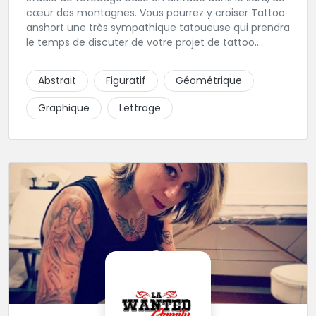
cœur des montagnes. Vous pourrez y croiser Tattoo
anshort une très sympathique tatoueuse qui prendra
le temps de discuter de votre projet de tattoo.
Tattooanshort c'est l’occasion parfaite pour se faire
piquer la peau à la montagne ! Elle maîtrise les
Abstrait
Figuratif
Géométrique
lettrages et les aplats de noir. N’hésitez pas à la
contacter pour lui soumettre votre projet.
Graphique
Lettrage