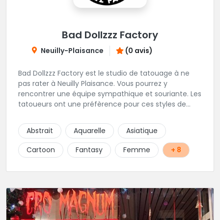
Bad Dollzzz Factory
Neuilly-Plaisance
(0 avis)
Bad Dollzzz Factory est le studio de tatouage à ne
pas rater à Neuilly Plaisance. Vous pourrez y
rencontrer une équipe sympathique et souriante. Les
tatoueurs ont une préfèrence pour ces styles de
projets : new school, semi-réaliste, manga-pop
culture et traits fins. Foncez !
Abstrait
Aquarelle
Asiatique
Cartoon
Fantasy
Femme
+ 8