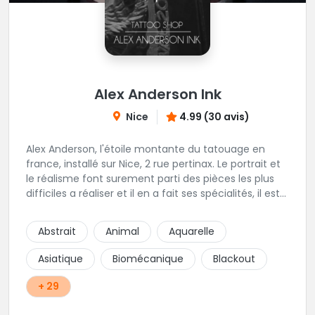
Alex Anderson Ink
Nice
4.99 (30 avis)
Alex Anderson, l'étoile montante du tatouage en
france, installé sur Nice, 2 rue pertinax. Le portrait et
le réalisme font surement parti des pièces les plus
difficiles a réaliser et il en a fait ses spécialités, il est
donc tout autant capable de faire du réalisme, du
religieux ou du chicanos. Romain son frère sera vous
Abstrait
Animal
Aquarelle
combler par sa finesse pour des pièces comme le
mandala, l'ornemental ou la calligraphie pour le
Asiatique
Biomécanique
Blackout
bonheur des futurs tatoués. Il y a aussi Léa, Maureen,
Fat, Tom, Sento, Lily, des artistes hors normes. Il n'y a
+ 29
qu'à regarder les pièces sélectionnées ici pour
comprendre à qui l'on à affaire. Ambiance