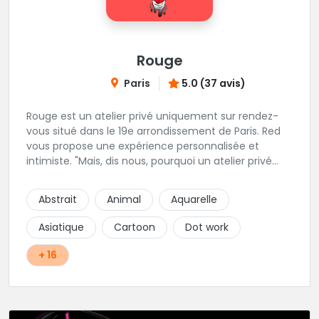
Rouge
Paris
5.0 (37 avis)
Rouge est un atelier privé uniquement sur rendez-
vous situé dans le 19e arrondissement de Paris. Red
vous propose une expérience personnalisée et
intimiste. "Mais, dis nous, pourquoi un atelier privé
?"C'est simple, cela permet de proposer la même
qualité de service à tous les tatoué(e)s. L'intérêt est
Abstrait
Animal
Aquarelle
de prendre son temps, faire les bons choix, et
toujours se donner à 1000 %. Sans oublier, une
Asiatique
Cartoon
Dot work
hygiène irréprochable. La bonne humeur, l'échange,
le respect, faire un travail personnalisé et toujours de
+ 16
qualité, sont les mots d'ordre dans cet atelier. " Si
vous ne me croyez pas, venez tester ? 😉"