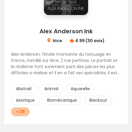
Alex Anderson Ink
Nice
4.99 (30 avis)
Alex Anderson, l'étoile montante du tatouage en
france, installé sur Nice, 2 rue pertinax. Le portrait et
le réalisme font surement parti des pièces les plus
difficiles a réaliser et il en a fait ses spécialités, il est
donc tout autant capable de faire du réalisme, du
religieux ou du chicanos. Romain son frère sera vous
Abstrait
Animal
Aquarelle
combler par sa finesse pour des pièces comme le
mandala, l'ornemental ou la calligraphie pour le
Asiatique
Biomécanique
Blackout
bonheur des futurs tatoués. Il y a aussi Léa, Maureen,
Fat, Tom, Sento, Lily, des artistes hors normes. Il n'y a
+ 29
qu'à regarder les pièces sélectionnées ici pour
comprendre à qui l'on à affaire. Ambiance
décontractée et très professionnelle.