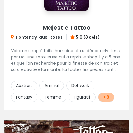
Majestic Tattoo
Fontenay-aux-Roses
5.0 (3 avis)
Voici un shop à taille humaine et au décor girly. tenu
par Do, une tatoueuse qui a repris le shop il y a 5 ans
et que l'on recherche pour la finesse de son trait et
sa créativité étonnante. Ici toutes les pièces sont
uniques, détaillées et réalisées à la demande du
client. Les séances de tatouage se font en musique
Abstrait
Animal
Dot work
et dans une ambiance décontractée.
Fantasy
Femme
Figuratif
+ 9