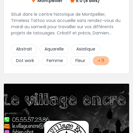
Montpellier
5.0 (8 avis)
Situé dans le centre historique de Montpellier,
Timeless Tattoo vous accueille sans rendez-vous du
mardi au samedi pour travailler sur vos différents
projets de tatouages. Créatif et précis, Damien
travaille dans la bonne humeur et avec une hygiène
sans failles. Spécialisé dans le tatouage traditionnel,
Abstrait
Aquarelle
Asiatique
old school, mais également à l'aise dans la
réalisation de pièces de styles différents : Dotwork,
Dot work
Femme
Fleur
+ 11
Japonais, Graphique, mandala .. N'hésitez pas à le
contacter !