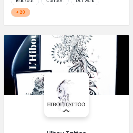
Blackout
Cartoon
Dot work
+ 20