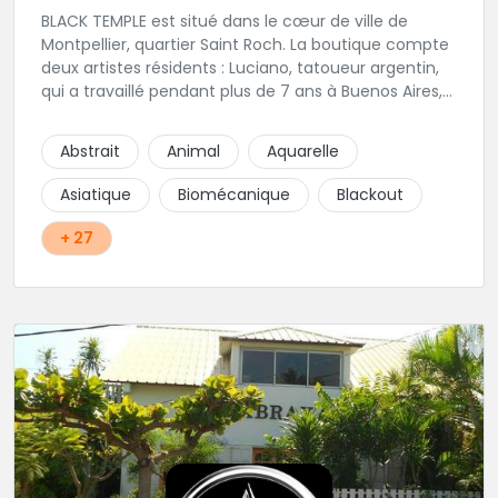
BLACK TEMPLE est situé dans le cœur de ville de
Montpellier, quartier Saint Roch. La boutique compte
deux artistes résidents : Luciano, tatoueur argentin,
qui a travaillé pendant plus de 7 ans à Buenos Aires,
avant de venir s'installer en France en 2014. Et, Jaxar,
qui a travaillé dans plusieurs boutiques de la ville
Abstrait
Animal
Aquarelle
avant de rejoindre notre équipe. La boutique
accueille plusieurs artistes tatoueurs en tant que
Asiatique
Biomécanique
Blackout
guests tout au long de l'année afin de proposer
d'autres styles.
+ 27