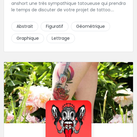
anshort une très sympathique tatoueuse qui prendra
le temps de discuter de votre projet de tattoo.
Tattooanshort c'est l’occasion parfaite pour se faire
piquer la peau à la montagne ! Elle maîtrise les
Abstrait
Figuratif
Géométrique
lettrages et les aplats de noir. N’hésitez pas à la
contacter pour lui soumettre votre projet.
Graphique
Lettrage