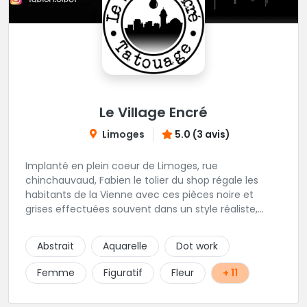
Le Village Encré
Limoges
5.0 (3 avis)
Implanté en plein coeur de Limoges, rue
chinchauvaud, Fabien le tolier du shop régale les
habitants de la Vienne avec ces pièces noire et
grises effectuées souvent dans un style réaliste,
parfois graphique. Il y a peu de styles que ne maitrise
pas cet excellent tatoueur. Le studio a été pensé
Abstrait
Aquarelle
Dot work
pour vous mettre à l'aise dés votre entrée, accueil,
décor, sourire et bien sur, une hygiène irréprochable.
Femme
Figuratif
Fleur
+ 11
Une très belle adresse dans cette belle ville de
Limoges.