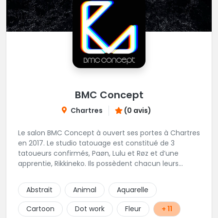
BMC Concept
Chartres
(0 avis)
Le salon BMC Concept à ouvert ses portes à Chartres
en 2017. Le studio tatouage est constitué de 3
tatoueurs confirmés, Paøn, Lulu et Røz et d’une
apprentie, Rikkineko. Ils possèdent chacun leurs
univers ce qui permet à chaque personne
souhaitant se faire tatouer de pouvoir construire un
Abstrait
Animal
Aquarelle
projet entièrement personnalisé. Une pierceuse est
présente en Guest environ une semaine par mois au
Cartoon
Dot work
Fleur
+ 11
salon.