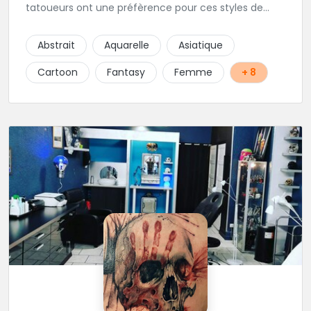
tatoueurs ont une préfèrence pour ces styles de
projets : new school, semi-réaliste, manga-pop
culture et traits fins. Foncez !
Abstrait
Aquarelle
Asiatique
Cartoon
Fantasy
Femme
+ 8