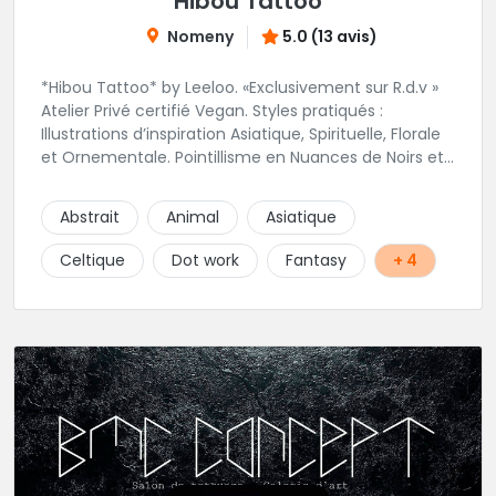
Hibou Tattoo
Nomeny
5.0 (13 avis)
*Hibou Tattoo* by Leeloo. «Exclusivement sur R.d.v »
Atelier Privé certifié Vegan. Styles pratiqués :
Illustrations d’inspiration Asiatique, Spirituelle, Florale
et Ornementale. Pointillisme en Nuances de Noirs et
Gris avec une touche de couleur. Rdv via la page Fb
de l’Atelier :
Abstrait
Animal
Asiatique
https://www.facebook.com/HibouTattoos
Celtique
Dot work
Fantasy
+ 4