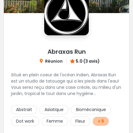
Abraxas Run
Réunion
5.0 (3 avis)
Situé en plein coeur de l'océan indien, Abraxas Run
est un studio de tatouage qui a les pieds dans l'eau!
Vous serez reçu dans une case créole, au milieu d'un
jardin, tropical le tout dans une hygiène
irréprochable! Vous trouverez également un large
choix de bijoux et uniquement dans des matières
Abstrait
Asiatique
Biomécanique
biocompatibles! Vous le trouverez à Saint-Gilles les
Bains...les doigts de pieds en éventail...
Dot work
Femme
Fleur
+ 9