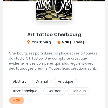
Art Tattoo Cherbourg
Cherbourg
4.98 (13 avis)
Cherbourg, ses parapluies, sa plage et ses tatoueurs
du studio Art Tattoo. Une complicité artistique
évidente lie ces compères qui nous régalent avec
des tatouages créatifs. Toutes leurs créations sont
uniques et réalisées dans le respect des règles
d'hygiène les plus strictes. Du new-school, du old
Abstrait
Animal
Asiatique
school, fantasy ou encore réaliste, Niko, Anthony,
Cody et les nombreux Guest seront adapter vos
Biomécanique
Cartoon
Celtique
idées en tatouages uniques et créatifs.
+ 26