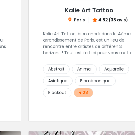
Kalie Art Tattoo
Paris
4.82 (38 avis)
Kalie Art Tattoo, bien ancré dans le 4ème
ui
arrondissement de Paris, est un lieu de
ans
rencontre entre artistes de différents
horizons ! Tout est fait ici pour vous mettre
à l'aise et placer la création au cœur du
t
projet.
Abstrait
Animal
Aquarelle
 le
Asiatique
Biomécanique
gts
Blackout
+ 28