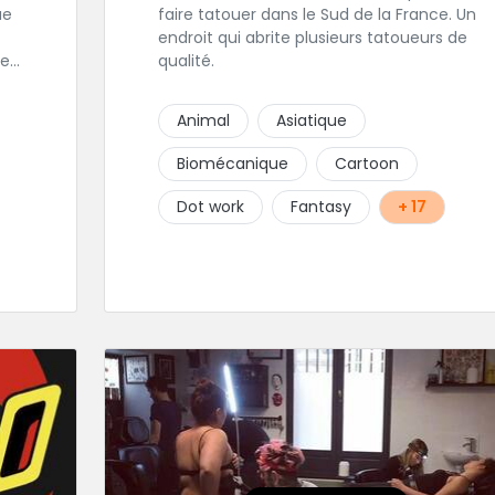
faire tatouer dans le Sud de la France. Un
endroit qui abrite plusieurs tatoueurs de
les
qualité.
est
Animal
Asiatique
 sa
Biomécanique
Cartoon
Dot work
Fantasy
+ 17
r
ce