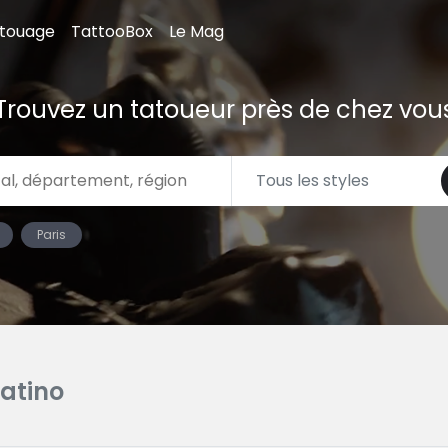
atouage
TattooBox
Le Mag
Trouvez un tatoueur près de chez vou
Paris
Latino