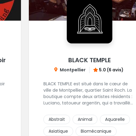
ir
BLACK TEMPLE
Montpellier
5.0 (6 avis)
oir
BLACK TEMPLE est situé dans le cœur de
ville de Montpellier, quartier Saint Roch. La
boutique compte deux artistes résidents :
Luciano, tatoueur argentin, qui a travaillé
pendant plus de 7 ans à Buenos Aires,
avant de venir s'installer en France en 2014.
Abstrait
Animal
Aquarelle
Et, Jaxar, qui a travaillé dans plusieurs
boutiques de la ville avant de rejoindre
Asiatique
Biomécanique
notre équipe. La boutique accueille