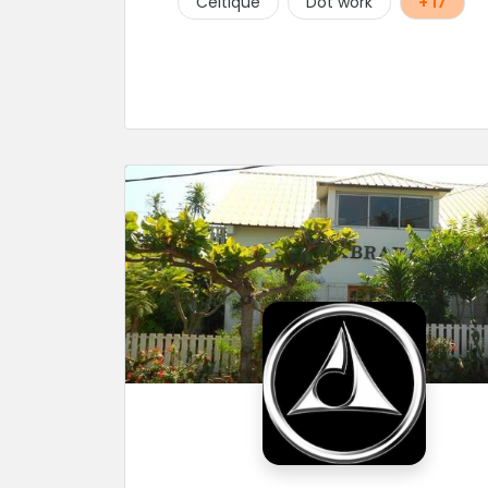
Celtique
Dot work
+ 17