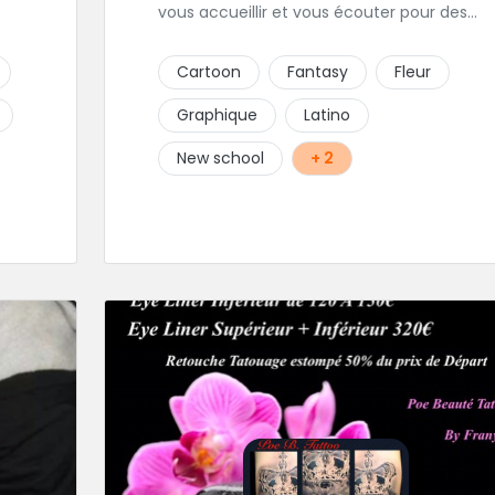
vous accueillir et vous écouter pour des
ra
projets de toutes tailles. Le shop est
,
spécialisé dans les tatouages Réaliste,
Cartoon
Fantasy
Fleur
z
Chicanos, Traits fins, Newschool, Couleur.
Graphique
Latino
rer
New school
+ 2