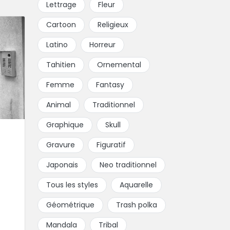
Lettrage
Fleur
Cartoon
Religieux
Latino
Horreur
Tahitien
Ornemental
Femme
Fantasy
Animal
Traditionnel
Graphique
Skull
Gravure
Figuratif
Japonais
Neo traditionnel
Tous les styles
Aquarelle
Géométrique
Trash polka
Mandala
Tribal