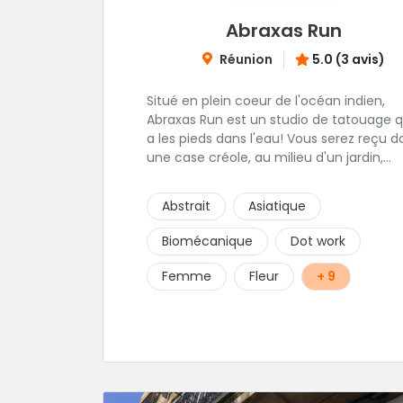
Abraxas Run
Réunion
5.0 (3 avis)
Situé en plein coeur de l'océan indien,
Abraxas Run est un studio de tatouage q
a les pieds dans l'eau! Vous serez reçu d
une case créole, au milieu d'un jardin,
tropical le tout dans une hygiène
irréprochable! Vous trouverez égalemen
Abstrait
Asiatique
un large choix de bijoux et uniquement
dans des matières biocompatibles! Vous
Biomécanique
Dot work
trouverez à Saint-Gilles les Bains...les doi
de pieds en éventail...
Femme
Fleur
+ 9