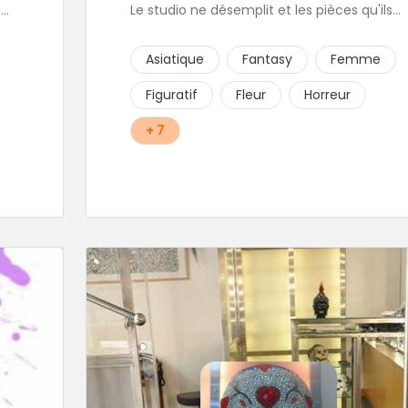
é
Le studio ne désemplit et les pièces qu'ils
réalisent sont de très bonnes factures.
14.
N'hésitez pas à faire appel a ces soins pour
Asiatique
Fantasy
Femme
tout type de projet, son style est
éclectique et vous serez bien réussi par le
Figuratif
Fleur
Horreur
tatoueur en personne.
+ 7