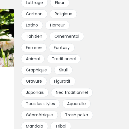
Lettrage
Fleur
Cartoon
Religieux
Latino
Horreur
Tahitien
Ornemental
Femme
Fantasy
Animal
Traditionnel
Graphique
Skull
Gravure
Figuratif
Japonais
Neo traditionnel
Tous les styles
Aquarelle
Géométrique
Trash polka
Mandala
Tribal