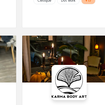
Celtique
Dot work
+ 17