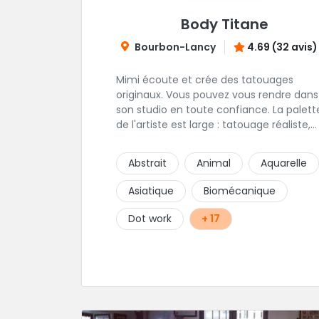
Body Titane
Bourbon-Lancy
4.69 (32 avis)
Mimi écoute et crée des tatouages
originaux. Vous pouvez vous rendre dans
son studio en toute confiance. La palett
de l'artiste est large : tatouage réaliste,
tatouage asiatique ou en core tatouage
figuratif. Tout est question d'échange p
Abstrait
Animal
Aquarelle
construire un projet qui vous ressemble.
Asiatique
Biomécanique
Dot work
+ 17