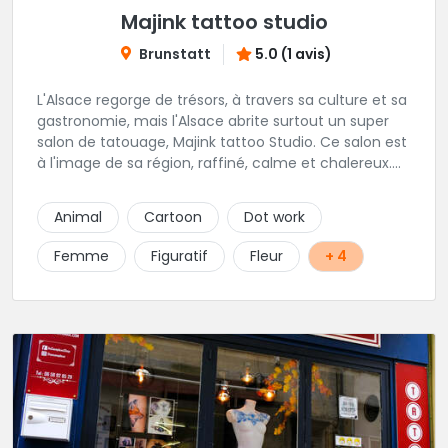
Majink tattoo studio
Brunstatt
5.0 (1 avis)
L'Alsace regorge de trésors, à travers sa culture et sa
gastronomie, mais l'Alsace abrite surtout un super
salon de tatouage, Majink tattoo Studio. Ce salon est
à l'image de sa région, raffiné, calme et chalereux.
Manu vous y attend et sera enchanté de vous faire
découvrir son super shop !
Animal
Cartoon
Dot work
Femme
Figuratif
Fleur
+ 4