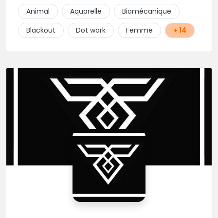
tatouages allant des calligraphies, motifs floraux au
Animal
Aquarelle
Biomécanique
réalisme.
Blackout
Dot work
Femme
+ 14