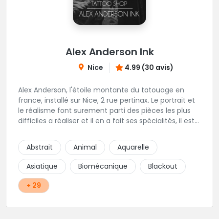
Alex Anderson Ink
Nice
4.99 (30 avis)
Alex Anderson, l'étoile montante du tatouage en
france, installé sur Nice, 2 rue pertinax. Le portrait et
le réalisme font surement parti des pièces les plus
difficiles a réaliser et il en a fait ses spécialités, il est
donc tout autant capable de faire du réalisme, du
religieux ou du chicanos. Romain son frère sera vous
Abstrait
Animal
Aquarelle
combler par sa finesse pour des pièces comme le
mandala, l'ornemental ou la calligraphie pour le
Asiatique
Biomécanique
Blackout
bonheur des futurs tatoués. Il y a aussi Léa, Maureen,
Fat, Tom, Sento, Lily, des artistes hors normes. Il n'y a
+ 29
qu'à regarder les pièces sélectionnées ici pour
comprendre à qui l'on à affaire. Ambiance
décontractée et très professionnelle.