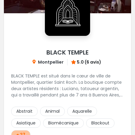
BLACK TEMPLE
Montpellier
5.0 (6 avis)
BLACK TEMPLE est situé dans le cœur de ville de
Montpellier, quartier Saint Roch. La boutique compte
deux artistes résidents : Luciano, tatoueur argentin,
qui a travaillé pendant plus de 7 ans à Buenos Aires,
avant de venir s'installer en France en 2014. Et, Jaxar,
qui a travaillé dans plusieurs boutiques de la ville
Abstrait
Animal
Aquarelle
avant de rejoindre notre équipe. La boutique
accueille plusieurs artistes tatoueurs en tant que
Asiatique
Biomécanique
Blackout
guests tout au long de l'année afin de proposer
d'autres styles.
+ 27