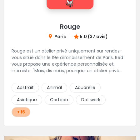
Rouge
Paris
5.0 (37 avis)
Rouge est un atelier privé uniquement sur rendez-
vous situé dans le 19e arrondissement de Paris. Red
vous propose une expérience personnalisée et
intimiste. "Mais, dis nous, pourquoi un atelier privé
?"C'est simple, cela permet de proposer la même
qualité de service à tous les tatoué(e)s. L'intérêt est
Abstrait
Animal
Aquarelle
de prendre son temps, faire les bons choix, et
toujours se donner à 1000 %. Sans oublier, une
Asiatique
Cartoon
Dot work
hygiène irréprochable. La bonne humeur, l'échange,
le respect, faire un travail personnalisé et toujours de
+ 16
qualité, sont les mots d'ordre dans cet atelier. " Si
vous ne me croyez pas, venez tester ? 😉"