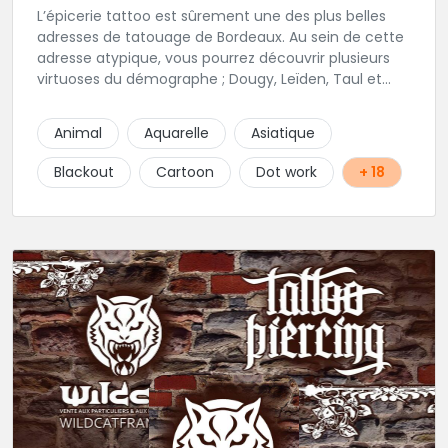
L’épicerie tattoo est sûrement une des plus belles
adresses de tatouage de Bordeaux. Au sein de cette
adresse atypique, vous pourrez découvrir plusieurs
virtuoses du démographe ; Dougy, Leïden, Taul et
Laura Stone. Dans une ambiance traditionnelle, bon
enfant et sympathique, vous pourrez demander
Animal
Aquarelle
Asiatique
conseil pour votre tattoo. N'hésitez plus une seconde
pour rencontrer cette belle équipe !
Blackout
Cartoon
Dot work
+ 18