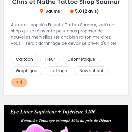
Chris et Nathe Tattoo Shop Saumur
Saumur
5.0 (2 avis)
Autrefois appelés Eclectik Tattoo Saumur, voilà un
shop qui se réinvente pour nous proposer de
nouvelles merveilles ! Ils ont bien raison me direz
vous, il serait dommage de devoir se priver d'un tel
talent pour les gribouillages épiderminques. Ici, place
au projet perso, ils savent presque tout faire et vous
Cartoon
Fleur
Géométrique
offrons un accompagnement propice à sublimer vos
idées. En plein centre de la ville, cadre et ambiance
Graphique
Lettrage
New school
génial, hygiène impeccable, leurs faire une critique
m'est bien difficile!
+ 4