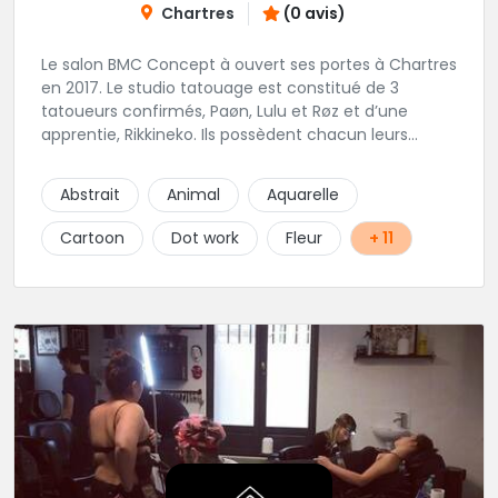
Chartres
(0 avis)
Le salon BMC Concept à ouvert ses portes à Chartres
en 2017. Le studio tatouage est constitué de 3
tatoueurs confirmés, Paøn, Lulu et Røz et d’une
apprentie, Rikkineko. Ils possèdent chacun leurs
univers ce qui permet à chaque personne
souhaitant se faire tatouer de pouvoir construire un
Abstrait
Animal
Aquarelle
projet entièrement personnalisé. Une pierceuse est
présente en Guest environ une semaine par mois au
Cartoon
Dot work
Fleur
+ 11
salon.