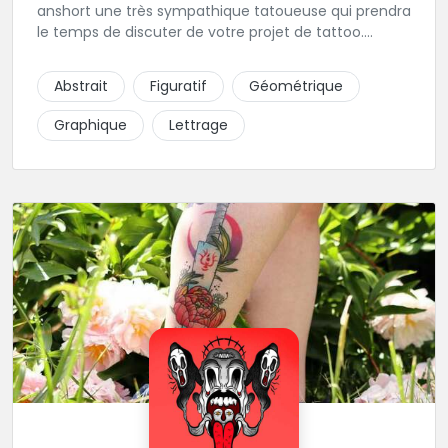
anshort une très sympathique tatoueuse qui prendra
le temps de discuter de votre projet de tattoo.
Tattooanshort c'est l’occasion parfaite pour se faire
piquer la peau à la montagne ! Elle maîtrise les
Abstrait
Figuratif
Géométrique
lettrages et les aplats de noir. N’hésitez pas à la
contacter pour lui soumettre votre projet.
Graphique
Lettrage