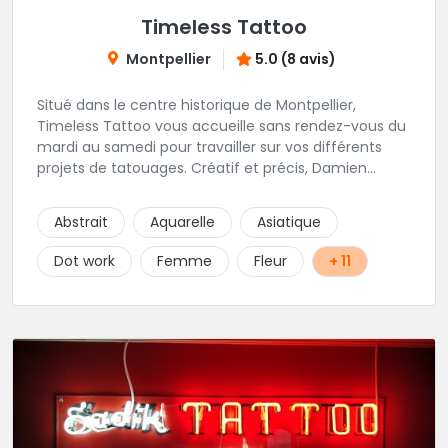
Timeless Tattoo
Montpellier
5.0 (8 avis)
Situé dans le centre historique de Montpellier,
Timeless Tattoo vous accueille sans rendez-vous du
mardi au samedi pour travailler sur vos différents
projets de tatouages. Créatif et précis, Damien
travaille dans la bonne humeur et avec une hygiène
sans failles. Spécialisé dans le tatouage traditionnel,
Abstrait
Aquarelle
Asiatique
old school, mais également à l'aise dans la
réalisation de pièces de styles différents : Dotwork,
Dot work
Femme
Fleur
+ 11
Japonais, Graphique, mandala .. N'hésitez pas à le
contacter !