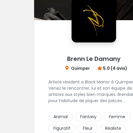
Brenn Le Damany
Quimper
5.0 (4 avis)
Artiste résident a Black Manor à Quimper
Venez le rencontrer, lui et son équipe de
artistes aux styles bien marqués. Brenda
pour habitude de piquer des pièces
Réalistes illustrative en noir & gris. On vo
recommande de le contacter afin de
Animal
Fantasy
Femme
discuter de votre projet avec lui.
Figuratif
Fleur
Réaliste