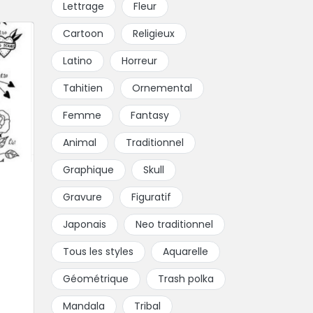
Lettrage
Fleur
Cartoon
Religieux
Latino
Horreur
Tahitien
Ornemental
Femme
Fantasy
Animal
Traditionnel
Graphique
Skull
Gravure
Figuratif
Japonais
Neo traditionnel
Tous les styles
Aquarelle
Géométrique
Trash polka
Mandala
Tribal