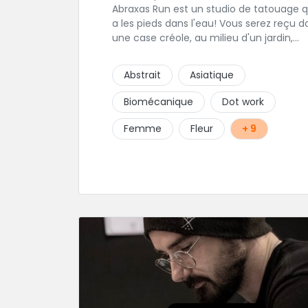
Abraxas Run est un studio de tatouage q
a les pieds dans l'eau! Vous serez reçu d
une case créole, au milieu d'un jardin,
tropical le tout dans une hygiène
irréprochable! Vous trouverez égalemen
Abstrait
Asiatique
un large choix de bijoux et uniquement
dans des matières biocompatibles! Vous
Biomécanique
Dot work
trouverez à Saint-Gilles les Bains...les doi
de pieds en éventail...
Femme
Fleur
+ 9