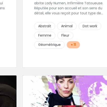
ui
abrite Lady Numen, Infirmière Tatoueuse.
ans
Réputée pour son accueil et son sens du
détail, elle vous reçoit pour tout type de
projet les plus minis comme les plus
t
ambitieux ! Foncez !
Abstrait
Animal
Dot work
 le
Femme
Fleur
gts
Géométrique
+ 11