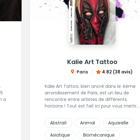
Kalie Art Tattoo
Paris
4.82 (38 avis)
.
Kalie Art Tattoo, bien ancré dans le 4ème
 5
arrondissement de Paris, est un lieu de
n a
rencontre entre artistes de différents
horizons ! Tout est fait ici pour vous mettre
us
à l'aise et placer la création au cœur du
projet.
Abstrait
Animal
Aquarelle
Asiatique
Biomécanique