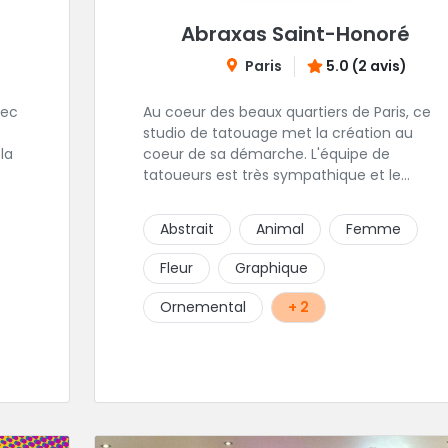
Abraxas Saint-Honoré
Paris
5.0 (2 avis)
vec
Au coeur des beaux quartiers de Paris, ce
studio de tatouage met la création au
 la
coeur de sa démarche. L'équipe de
tatoueurs est très sympathique et le
travail, en plus d'être original, et d'une
qualité irréprochable. Un large choix de
Abstrait
Animal
Femme
bijou vous sera également proposé. Une
adresse de premier choix!
Fleur
Graphique
Ornemental
+ 2