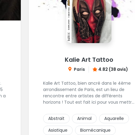
Kalie Art Tattoo
Paris
4.82 (38 avis)
.
Kalie Art Tattoo, bien ancré dans le 4ème
 5
arrondissement de Paris, est un lieu de
n a
rencontre entre artistes de différents
horizons ! Tout est fait ici pour vous mettre
us
à l'aise et placer la création au cœur du
projet.
Abstrait
Animal
Aquarelle
Asiatique
Biomécanique