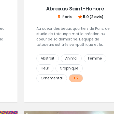
Abraxas Saint-Honoré
Paris
5.0 (2 avis)
vec
Au coeur des beaux quartiers de Paris, ce
studio de tatouage met la création au
 la
coeur de sa démarche. L'équipe de
tatoueurs est très sympathique et le
travail, en plus d'être original, et d'une
qualité irréprochable. Un large choix de
Abstrait
Animal
Femme
bijou vous sera également proposé. Une
adresse de premier choix!
Fleur
Graphique
Ornemental
+ 2