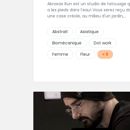
Abraxas Run est un studio de tatouage q
a les pieds dans l'eau! Vous serez reçu d
une case créole, au milieu d'un jardin,
tropical le tout dans une hygiène
irréprochable! Vous trouverez égalemen
Abstrait
Asiatique
un large choix de bijoux et uniquement
dans des matières biocompatibles! Vous
Biomécanique
Dot work
trouverez à Saint-Gilles les Bains...les doi
de pieds en éventail...
Femme
Fleur
+ 9