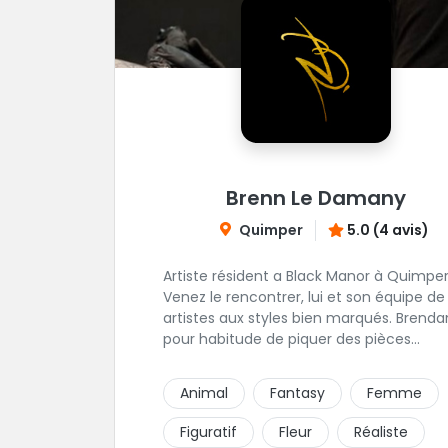
Brenn Le Damany
Quimper
5.0 (4 avis)
Artiste résident a Black Manor à Quimper
Venez le rencontrer, lui et son équipe de
artistes aux styles bien marqués. Brenda
pour habitude de piquer des pièces
Réalistes illustrative en noir & gris. On vo
recommande de le contacter afin de
Animal
Fantasy
Femme
discuter de votre projet avec lui.
Figuratif
Fleur
Réaliste