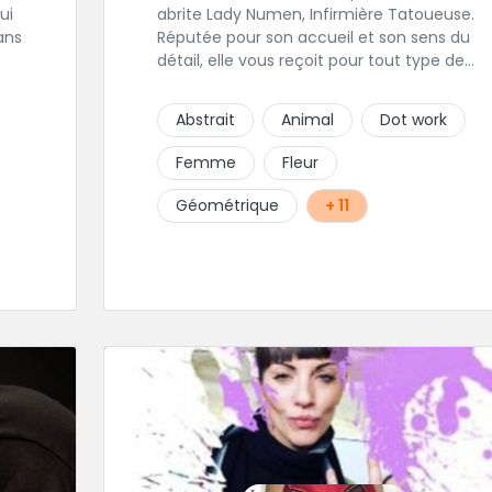
ui
abrite Lady Numen, Infirmière Tatoueuse.
ans
Réputée pour son accueil et son sens du
détail, elle vous reçoit pour tout type de
projet les plus minis comme les plus
t
ambitieux ! Foncez !
Abstrait
Animal
Dot work
 le
Femme
Fleur
gts
Géométrique
+ 11