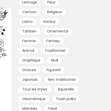
Lettrage
Fleur
Cartoon
Religieux
Latino
Horreur
Tahitien
Ornemental
Femme
Fantasy
Animal
Traditionnel
Graphique
Skull
Gravure
Figuratif
Japonais
Neo traditionnel
Tous les styles
Aquarelle
Géométrique
Trash polka
Mandala
Tribal