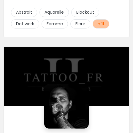
délicate et talentueuse spécialisée dans la finesse, le
Dotwork, ornemental et floral. Epaulée par AlexXx
Abstrait
Aquarelle
Blackout
Tattoo pour les petits tattoos, lettrage, darkwork,
mangas et Réalisme. Les horaires stipulés sont les
Dot work
Femme
Fleur
+ 11
horaires d'entrées libres.