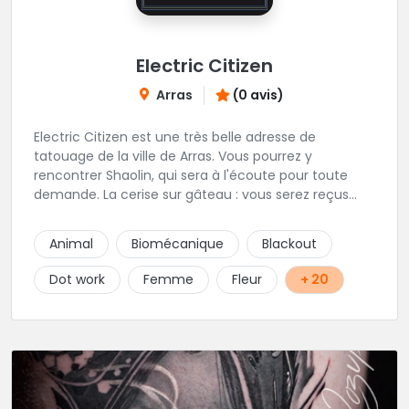
Electric Citizen
Arras
(0 avis)
Electric Citizen est une très belle adresse de
tatouage de la ville de Arras. Vous pourrez y
rencontrer Shaolin, qui sera à l'écoute pour toute
demande. La cerise sur gâteau : vous serez reçus
dans la bonne humeur et dans une ambiance
conviviale. N'hésitez à vous rendre au studio pour
Animal
Biomécanique
Blackout
que l'équipe vous aiguille dans votre projet.
Dot work
Femme
Fleur
+ 20