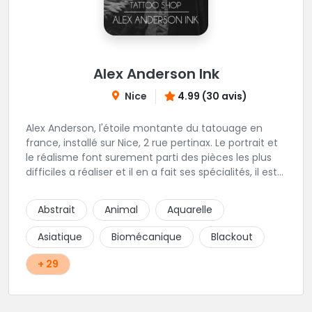
Alex Anderson Ink
Nice
4.99 (30 avis)
Alex Anderson, l'étoile montante du tatouage en
france, installé sur Nice, 2 rue pertinax. Le portrait et
le réalisme font surement parti des pièces les plus
difficiles a réaliser et il en a fait ses spécialités, il est
donc tout autant capable de faire du réalisme, du
religieux ou du chicanos. Romain son frère sera vous
Abstrait
Animal
Aquarelle
combler par sa finesse pour des pièces comme le
mandala, l'ornemental ou la calligraphie pour le
Asiatique
Biomécanique
Blackout
bonheur des futurs tatoués. Il y a aussi Léa, Maureen,
Fat, Tom, Sento, Lily, des artistes hors normes. Il n'y a
+ 29
qu'à regarder les pièces sélectionnées ici pour
comprendre à qui l'on à affaire. Ambiance
décontractée et très professionnelle.