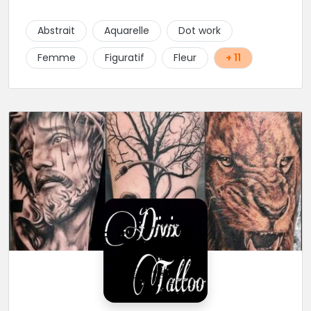
parfois graphique. Il y a peu de styles que ne maitrise
pas cet excellent tatoueur. Le studio a été pensé
Abstrait
Aquarelle
Dot work
pour vous mettre à l'aise dés votre entrée, accueil,
décor, sourire et bien sur, une hygiène irréprochable.
Femme
Figuratif
Fleur
+ 11
Une très belle adresse dans cette belle ville de
Limoges.