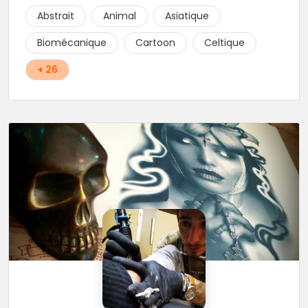
d'hygiène les plus strictes. Du new-school, du old
Abstrait
Animal
Asiatique
school, fantasy ou encore réaliste, Niko, Anthony,
Cody et les nombreux Guest seront adapter vos
Biomécanique
Cartoon
Celtique
idées en tatouages uniques et créatifs.
+ 26