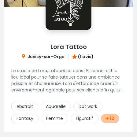
Lora Tattoo
Juvisy-sur-Orge
(1 avis)
Le studio de Lora, tatoueuse dans l'Essonne, est le
lieu idéal pour se faire tatouer dans une ambiance
paisible et chaleureuse. Lora s'efforce de créer un
environnement agréable pour ses clients afin qu'ils
se sentent à l'aise tout au long de la séance de
tatouage. Dimitry quant à lui s'occupe du piercing.
Abstrait
Aquarelle
Dot work
Laura est une artiste passionnée et dévouée qui met
un point d'honneur à offrir des tatouages de qualité
Fantasy
Femme
Figuratif
+ 12
à tout ses clients. Elle prend le temps de comprendre
leurs souhaits et de les guider tout au long du
processus pour créer un tatouage unique qui les