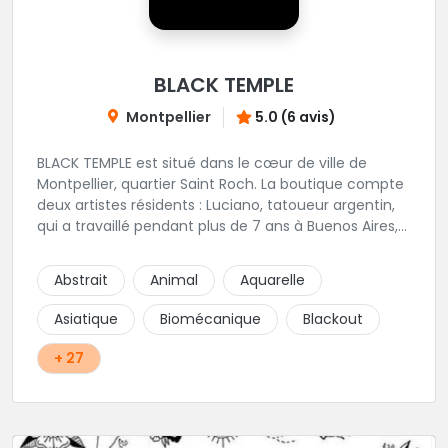
BLACK TEMPLE
Montpellier
5.0 (6 avis)
BLACK TEMPLE est situé dans le cœur de ville de
Montpellier, quartier Saint Roch. La boutique compte
deux artistes résidents : Luciano, tatoueur argentin,
qui a travaillé pendant plus de 7 ans à Buenos Aires,
avant de venir s'installer en France en 2014. Et, Jaxar,
qui a travaillé dans plusieurs boutiques de la ville
Abstrait
Animal
Aquarelle
avant de rejoindre notre équipe. La boutique
accueille plusieurs artistes tatoueurs en tant que
Asiatique
Biomécanique
Blackout
guests tout au long de l'année afin de proposer
d'autres styles.
+ 27