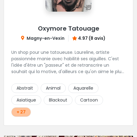
Oxymore Tatouage
Magny-en-Vexin
4.97 (8 avis)
Un shop pour une tatoueuse. Laureline, artiste
passionnée manie avec habilité ses aiguilles. C'est
l'idée d'être un "passeur" et de retranscrire un
souhait qui la motive, d'ailleurs ce qu'on aime le plus
c'est son approche du réalisme, de la gravure, et du
néo trad. Une tatoueuse recommandée et à
Abstrait
Animal
Aquarelle
recommander !
Asiatique
Blackout
Cartoon
+ 27