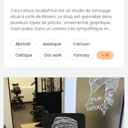
CaroTattoo StudioPrivé est un studio de tatouage
situé à coté de Béziers. Le shop est spécialisé dans
plusieurs types de pièces ; ornemental, graphique,
trash polka. Dans un univers très sympathique et
convivial, vous pourrez affiner votre projet de
tatouage. N'hésitez pas, contactez-les et vous n'en
Abstrait
Asiatique
Cartoon
serez que ravi !!
Celtique
Dot work
Fantasy
+ 16