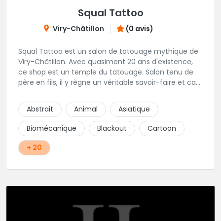
Squal Tattoo
Viry-Châtillon
(0 avis)
Squal Tattoo est un salon de tatouage mythique de
Viry-Châtillon. Avec quasiment 20 ans d'existence,
ce shop est un temple du tatouage. Salon tenu de
père en fils, il y règne un véritable savoir-faire et ca
ressort d'ailleurs sur les magnifiques créations
réalisés par les tatoueurs du shop. N'hésitez-plus,
Abstrait
Animal
Asiatique
Squal Tattoo est un véritable institution du tatouage
!!
Biomécanique
Blackout
Cartoon
+ 20