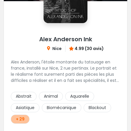
Alex Anderson Ink
Nice
4.99 (30 avis)
Alex Anderson, l'étoile montante du tatouage en
france, installé sur Nice, 2 rue pertinax. Le portrait et
le réalisme font surement parti des pièces les plus
difficiles a réaliser et il en a fait ses spécialités, il est
donc tout autant capable de faire du réalisme, du
religieux ou du chicanos. Romain son frère sera vous
Abstrait
Animal
Aquarelle
combler par sa finesse pour des pièces comme le
mandala, l'ornemental ou la calligraphie pour le
Asiatique
Biomécanique
Blackout
bonheur des futurs tatoués. Il y a aussi Léa, Maureen,
Fat, Tom, Sento, Lily, des artistes hors normes. Il n'y a
+ 29
qu'à regarder les pièces sélectionnées ici pour
comprendre à qui l'on à affaire. Ambiance