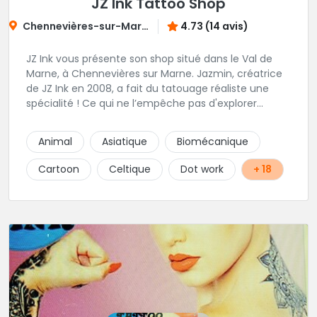
JZ Ink Tattoo Shop
Chennevières-sur-Marne
4.73 (14 avis)
JZ Ink vous présente son shop situé dans le Val de
Marne, à Chennevières sur Marne. Jazmin, créatrice
de JZ Ink en 2008, a fait du tatouage réaliste une
spécialité ! Ce qui ne l’empêche pas d'explorer
d'autres univers en gardant toujours la même
finesse dans ses traits. A ses côtés, ses acolytes Otis
Animal
Asiatique
Biomécanique
& Scylla sauront donner vie a vos projets
personnalisés et s'épanouissent dans un style
Cartoon
Celtique
Dot work
+ 18
mêlant japonais, cartoon et illustrations. Sur place et
sans RDV vous pourrez rencontrer Kristina notre
pierceuse Une équipe complémentaire et drôlement
sympathique !