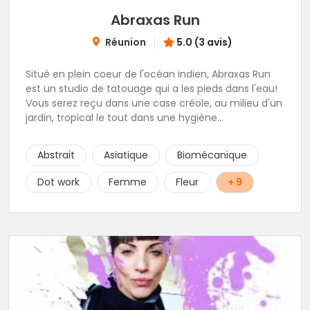
Abraxas Run
Réunion
5.0 (3 avis)
Situé en plein coeur de l'océan indien, Abraxas Run
est un studio de tatouage qui a les pieds dans l'eau!
Vous serez reçu dans une case créole, au milieu d'un
jardin, tropical le tout dans une hygiène
irréprochable! Vous trouverez également un large
choix de bijoux et uniquement dans des matières
Abstrait
Asiatique
Biomécanique
biocompatibles! Vous le trouverez à Saint-Gilles les
Bains...les doigts de pieds en éventail...
Dot work
Femme
Fleur
+ 9