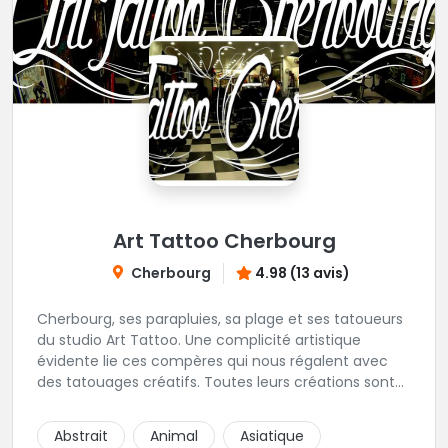
Art Tattoo Cherbourg
Cherbourg
4.98 (13 avis)
Cherbourg, ses parapluies, sa plage et ses tatoueurs
du studio Art Tattoo. Une complicité artistique
évidente lie ces compères qui nous régalent avec
des tatouages créatifs. Toutes leurs créations sont
uniques et réalisées dans le respect des règles
d'hygiène les plus strictes. Du new-school, du old
Abstrait
Animal
Asiatique
school, fantasy ou encore réaliste, Niko, Anthony,