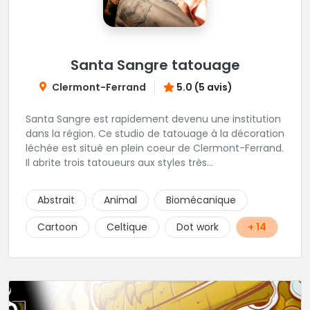
Santa Sangre tatouage
Clermont-Ferrand
5.0 (5 avis)
Santa Sangre est rapidement devenu une institution
dans la région. Ce studio de tatouage à la décoration
léchée est situé en plein coeur de Clermont-Ferrand.
Il abrite trois tatoueurs aux styles très
complémentaires et dont la marque de fabrique est
la créativité. Le studio est installé en duplex, laissant
Abstrait
Animal
Biomécanique
à chacun sa part d'intimité. Une superbe adresse en
Auvergne.
Cartoon
Celtique
Dot work
+ 14