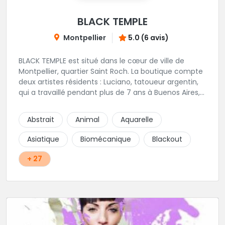
BLACK TEMPLE
Montpellier
5.0 (6 avis)
BLACK TEMPLE est situé dans le cœur de ville de
Montpellier, quartier Saint Roch. La boutique compte
deux artistes résidents : Luciano, tatoueur argentin,
qui a travaillé pendant plus de 7 ans à Buenos Aires,
avant de venir s'installer en France en 2014. Et, Jaxar,
qui a travaillé dans plusieurs boutiques de la ville
Abstrait
Animal
Aquarelle
avant de rejoindre notre équipe. La boutique
accueille plusieurs artistes tatoueurs en tant que
Asiatique
Biomécanique
Blackout
guests tout au long de l'année afin de proposer
d'autres styles.
+ 27