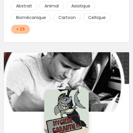
d'hygiène les plus strictes. Du new-school, du old
Abstrait
Animal
Asiatique
school, fantasy ou encore réaliste, Niko, Anthony,
Cody et les nombreux Guest seront adapter vos
Biomécanique
Cartoon
Celtique
idées en tatouages uniques et créatifs.
+ 26