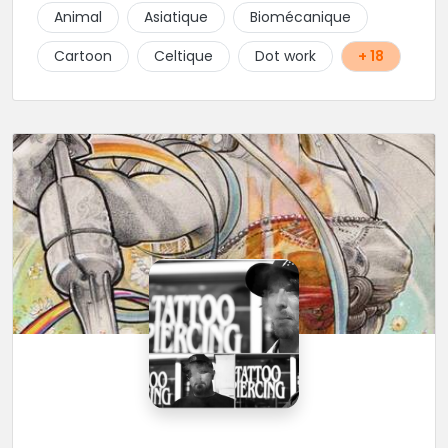
finesse dans ses traits. A ses côtés, ses acolytes Otis
Animal
Asiatique
Biomécanique
& Scylla sauront donner vie a vos projets
personnalisés et s'épanouissent dans un style
Cartoon
Celtique
Dot work
+ 18
mêlant japonais, cartoon et illustrations. Sur place et
sans RDV vous pourrez rencontrer Kristina notre
pierceuse Une équipe complémentaire et drôlement
sympathique !