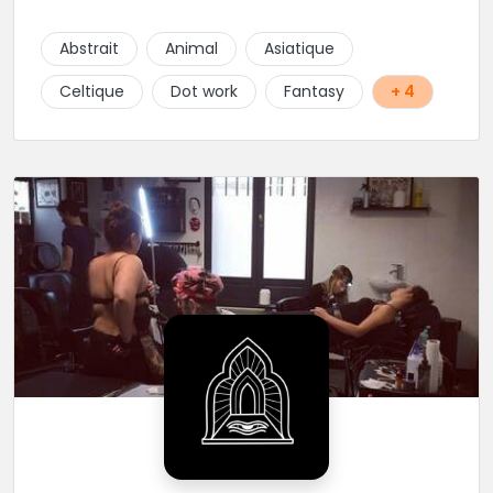
Gris avec une touche de couleur. Rdv via la page Fb
de l’Atelier :
Abstrait
Animal
Asiatique
https://www.facebook.com/HibouTattoos
Celtique
Dot work
Fantasy
+ 4