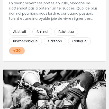
En ayant ouvert ses portes en 2016, Morgane ne
s'attendait pas à obtenir un tel succès. Quoi de plus
normal pourrions nous lui dire, car quand passion,
talent et une incroyable joie de vivre règnent en
maîtres, il faut s'attendre à voir de nombreuses
personnes pointer le bout de leurs nez. Si le tatouage
Abstrait
Animal
Asiatique
n'est pas l'unique corde qu'elle possède à son arc,
c'est assurément une de ses spécialités! Oldschool,
Biomécanique
Cartoon
Celtique
Dotwork, et autres Ornementaux, ce shop vous
propose des tatouages aux motifs originaux et au
+ 20
traits assurés conçus spécialement pour vous, que
ce soit via handpoke ou dermographe! La création
sur mesure avec un entretien au préalable est
obligatoire dans ce shop privé. Une très belle adresse
où l'on sait accueillir, hygiène impeccable, que
demander de plus?