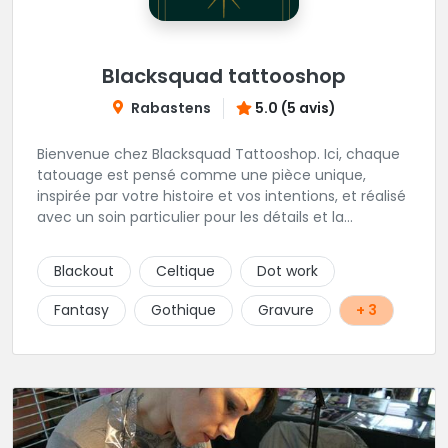
Blacksquad tattooshop
Rabastens
5.0 (5 avis)
Bienvenue chez Blacksquad Tattooshop. Ici, chaque
tatouage est pensé comme une pièce unique,
inspirée par votre histoire et vos intentions, et réalisé
avec un soin particulier pour les détails et la
signification. Notre équipe réunit des artistes
talentueux, capables de travailler une large gamme
Blackout
Celtique
Dot work
de styles, pour vous offrir des créations aussi variées
que chargées de sens. Tout au long de l’année, nous
Fantasy
Gothique
Gravure
+ 3
accueillons également des guests venus d’horizons
différents (à suivre sur Instagram et sur le site du
shop.) Installé au cœur de Rabastens, dans un
bâtiment chargé d’histoire, Blacksquad Tattooshop
est un lieu où se mêlent intimité, créativité et bien-
être. Ici, on tatoue pour marquer la peau et l’âme. 🌐