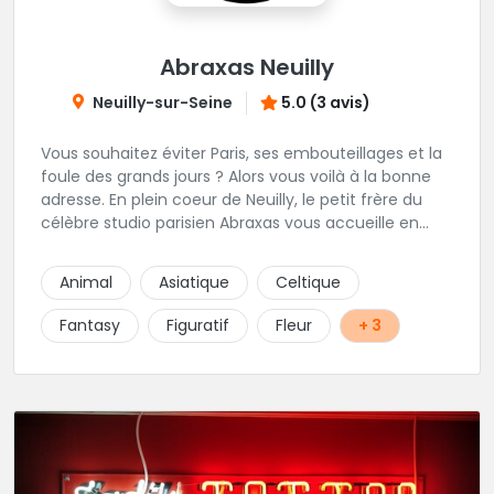
Abraxas Neuilly
Neuilly-sur-Seine
5.0 (3 avis)
Vous souhaitez éviter Paris, ses embouteillages et la
foule des grands jours ? Alors vous voilà à la bonne
adresse. En plein coeur de Neuilly, le petit frère du
célèbre studio parisien Abraxas vous accueille en
plein coeur de Neuilly. Les tatoueurs résidents sont
triés sur le volet pour vous offrir un large choix de
Animal
Asiatique
Celtique
styles avec une qualité et une créativité
irréprochables.
Fantasy
Figuratif
Fleur
+ 3