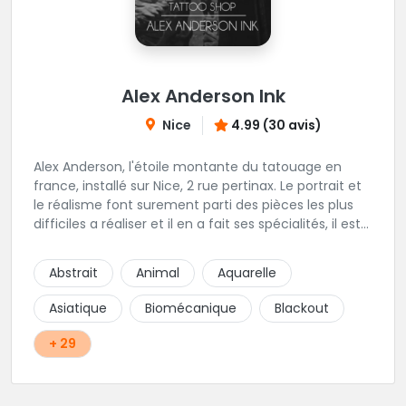
Alex Anderson Ink
Nice
4.99 (30 avis)
Alex Anderson, l'étoile montante du tatouage en
france, installé sur Nice, 2 rue pertinax. Le portrait et
le réalisme font surement parti des pièces les plus
difficiles a réaliser et il en a fait ses spécialités, il est
donc tout autant capable de faire du réalisme, du
religieux ou du chicanos. Romain son frère sera vous
Abstrait
Animal
Aquarelle
combler par sa finesse pour des pièces comme le
mandala, l'ornemental ou la calligraphie pour le
Asiatique
Biomécanique
Blackout
bonheur des futurs tatoués. Il y a aussi Léa, Maureen,
Fat, Tom, Sento, Lily, des artistes hors normes. Il n'y a
+ 29
qu'à regarder les pièces sélectionnées ici pour
comprendre à qui l'on à affaire. Ambiance
décontractée et très professionnelle.