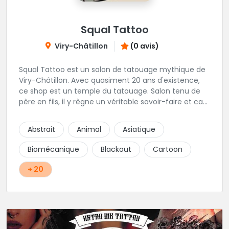
Squal Tattoo
Viry-Châtillon
(0 avis)
Squal Tattoo est un salon de tatouage mythique de
Viry-Châtillon. Avec quasiment 20 ans d'existence,
ce shop est un temple du tatouage. Salon tenu de
père en fils, il y règne un véritable savoir-faire et ca
ressort d'ailleurs sur les magnifiques créations
réalisés par les tatoueurs du shop. N'hésitez-plus,
Abstrait
Animal
Asiatique
Squal Tattoo est un véritable institution du tatouage
!!
Biomécanique
Blackout
Cartoon
+ 20