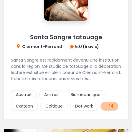
Santa Sangre tatouage
Clermont-Ferrand
5.0 (5 avis)
Santa Sangre est rapidement devenu une institution
dans la région. Ce studio de tatouage à la décoration
léchée est situé en plein coeur de Clermont-Ferrand.
Il abrite trois tatoueurs aux styles très
complémentaires et dont la marque de fabrique est
la créativité. Le studio est installé en duplex, laissant
Abstrait
Animal
Biomécanique
à chacun sa part d'intimité. Une superbe adresse en
Auvergne.
Cartoon
Celtique
Dot work
+ 14