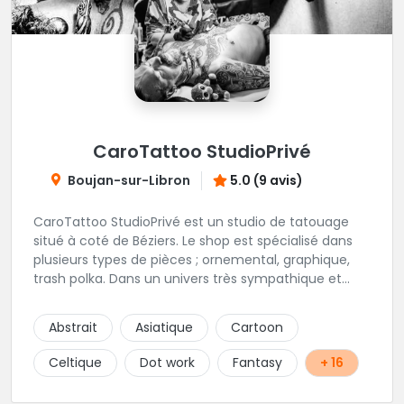
CaroTattoo StudioPrivé
Boujan-sur-Libron
5.0 (9 avis)
CaroTattoo StudioPrivé est un studio de tatouage
situé à coté de Béziers. Le shop est spécialisé dans
plusieurs types de pièces ; ornemental, graphique,
trash polka. Dans un univers très sympathique et
convivial, vous pourrez affiner votre projet de
tatouage. N'hésitez pas, contactez-les et vous n'en
Abstrait
Asiatique
Cartoon
serez que ravi !!
Celtique
Dot work
Fantasy
+ 16