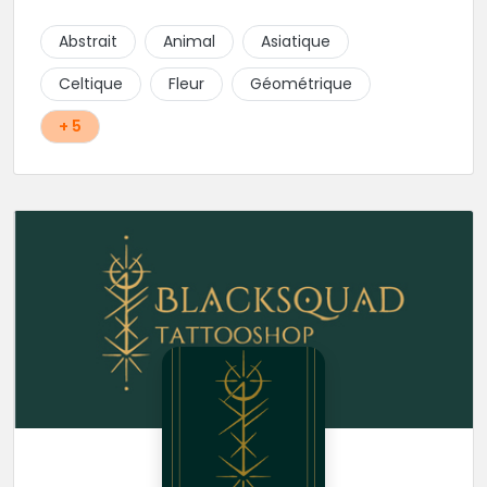
tatouages dans les styles Réaliste, Floral, Japonais,
Géométriques ou encore lignes fines.
Abstrait
Animal
Asiatique
Celtique
Fleur
Géométrique
+ 5