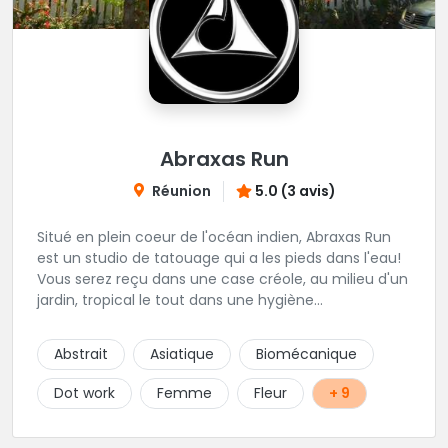
Abraxas Run
Réunion
5.0 (3 avis)
Situé en plein coeur de l'océan indien, Abraxas Run
est un studio de tatouage qui a les pieds dans l'eau!
Vous serez reçu dans une case créole, au milieu d'un
jardin, tropical le tout dans une hygiène
irréprochable! Vous trouverez également un large
choix de bijoux et uniquement dans des matières
Abstrait
Asiatique
Biomécanique
biocompatibles! Vous le trouverez à Saint-Gilles les
Bains...les doigts de pieds en éventail...
Dot work
Femme
Fleur
+ 9