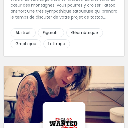
cœur des montagnes. Vous pourrez y croiser Tattoo
anshort une très sympathique tatoueuse qui prendra
le temps de discuter de votre projet de tattoo.
Tattooanshort c'est l’occasion parfaite pour se faire
piquer la peau à la montagne ! Elle maîtrise les
Abstrait
Figuratif
Géométrique
lettrages et les aplats de noir. N’hésitez pas à la
contacter pour lui soumettre votre projet.
Graphique
Lettrage