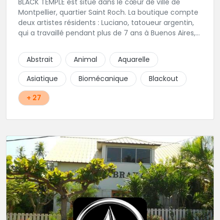
BLACK TEMPLE est situé dans le cœur de ville de
Montpellier, quartier Saint Roch. La boutique compte
deux artistes résidents : Luciano, tatoueur argentin,
qui a travaillé pendant plus de 7 ans à Buenos Aires,
avant de venir s'installer en France en 2014. Et, Jaxar,
qui a travaillé dans plusieurs boutiques de la ville
Abstrait
Animal
Aquarelle
avant de rejoindre notre équipe. La boutique
accueille plusieurs artistes tatoueurs en tant que
Asiatique
Biomécanique
Blackout
guests tout au long de l'année afin de proposer
d'autres styles.
+ 27