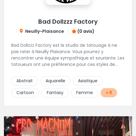
Bad Dollzzz Factory
Neuilly-Plaisance
(0 avis)
Bad Dollzzz Factory est le studio de tatouage à ne
pas rater à Neuilly Plaisance. Vous pourrez y
rencontrer une équipe sympathique et souriante. Les
tatoueurs ont une préfèrence pour ces styles de
projets : new school, semi-réaliste, manga-pop
culture et traits fins. Foncez !
Abstrait
Aquarelle
Asiatique
Cartoon
Fantasy
Femme
+ 8