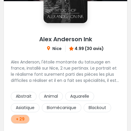
Alex Anderson Ink
Nice
4.99 (30 avis)
Alex Anderson, l'étoile montante du tatouage en
france, installé sur Nice, 2 rue pertinax. Le portrait et
le réalisme font surement parti des pièces les plus
difficiles a réaliser et il en a fait ses spécialités, il est
donc tout autant capable de faire du réalisme, du
religieux ou du chicanos. Romain son frère sera vous
Abstrait
Animal
Aquarelle
combler par sa finesse pour des pièces comme le
mandala, l'ornemental ou la calligraphie pour le
Asiatique
Biomécanique
Blackout
bonheur des futurs tatoués. Il y a aussi Léa, Maureen,
Fat, Tom, Sento, Lily, des artistes hors normes. Il n'y a
+ 29
qu'à regarder les pièces sélectionnées ici pour
comprendre à qui l'on à affaire. Ambiance