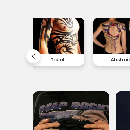
olka
Tribal
Abstrai