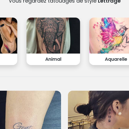
Vous regardez tatouages de style
Lettrage
t
Animal
Aquarelle