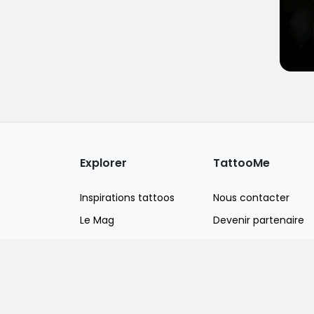
Explorer
TattooMe
Inspirations tattoos
Nous contacter
Le Mag
Devenir partenaire
TattooBox
Recrutement
Inka
Piercing