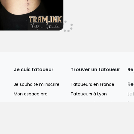
Je suis tatoueur
Trouver un tatoueur
Re
Re
Je souhaite m'inscrire
Tatoueurs en France
ta
Mon espace pro
Tatoueurs à Lyon
bo
Tatoueurs à Marseille
Tatoueurs à Nice
Tatoueurs à Paris
Ad
Tatoueurs à Toulouse
em