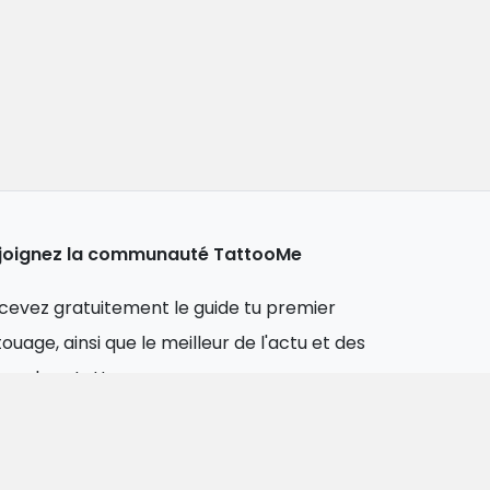
joignez la communauté TattooMe
cevez gratuitement le guide tu premier
touage, ainsi que le meilleur de l'actu et des
ns plans tattoo.
resse
Enregistrer
ail