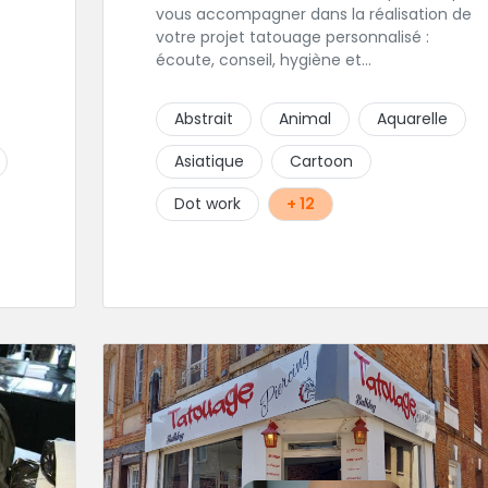
vous accompagner dans la réalisation de
e
votre projet tatouage personnalisé :
écoute, conseil, hygiène et
professionnalisme caractérise cette artiste
et
accomplie.
Abstrait
Animal
Aquarelle
Asiatique
Cartoon
Dot work
+ 12