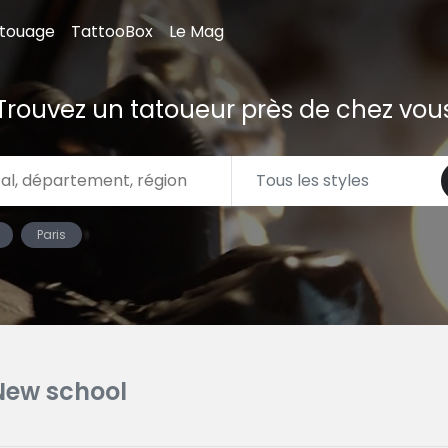
atouage
TattooBox
Le Mag
Trouvez un tatoueur près de chez vou
Paris
New school