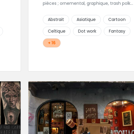
pièces ; ornemental, graphique, trash polka.
Dans un univers très sympathique et
convivial, vous pourrez affiner votre projet
Abstrait
Asiatique
Cartoon
de tatouage. N'hésitez pas, contactez-les
et vous n'en serez que ravi !!
Celtique
Dot work
Fantasy
+ 16