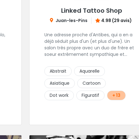
Linked Tattoo Shop
Juan-les-Pins
4.98 (29 avis)
lo,
Une adresse proche d'Antibes, qui a en a
déjà séduit plus d'un (et plus d'une). Un
salon très propre avec un duo de frère et
soeur extrêmement sympathique et
accueillant pour vous faire tatouer. Emy et
son frère Eros sont très attentifs au bien-
Abstrait
Aquarelle
être et aux désirs des clients, même une
fois leur travail terminé. Un studio
Asiatique
Cartoon
polyvalent toujours en recherche de
nouveaux styles !
Dot work
Figuratif
+ 13