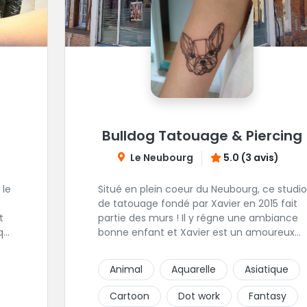
Bulldog Tatouage & Piercing
Le Neubourg
5.0 (3 avis)
 le
Situé en plein coeur du Neubourg, ce studio
de tatouage fondé par Xavier en 2015 fait
t
partie des murs ! Il y régne une ambiance
bonne enfant et Xavier est un amoureux
de son travail et ca se ressent !
Animal
Aquarelle
Asiatique
e a
Cartoon
Dot work
Fantasy
ent