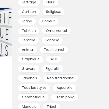
Lettrage
Fleur
Cartoon
Religieux
Latino
Horreur
Tahitien
Ornemental
Femme
Fantasy
Animal
Traditionnel
Graphique
Skull
Gravure
Figuratif
Japonais
Neo traditionnel
Tous les styles
Aquarelle
Géométrique
Trash polka
Mandala
Tribal