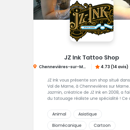
JZ Ink Tattoo Shop
Chennevières-sur-Marne
4.73 (14 avis)
JZ Ink vous présente son shop situé dans
Val de Marne, à Chennevières sur Marne.
Jazmin, créatrice de JZ Ink en 2008, a fai
du tatouage réaliste une spécialité ! Ce qui
ne l’empêche pas d'explorer d'autres
univers en gardant toujours la même
Animal
Asiatique
finesse dans ses traits. A ses côtés, ses
acolytes Otis & Scylla sauront donner vi
Biomécanique
Cartoon
vos projets personnalisés et s'épanouiss