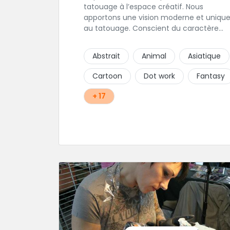
tatouage à l’espace créatif. Nous
apportons une vision moderne et uniqu
au tatouage. Conscient du caractère
permanent que constitue le choix de se
faire tatouer, les curieux sont encadrés 
Abstrait
Animal
Asiatique
conseillés par les artistes. Au-delà d’un
savoir-faire reconnu, ce sont plus de dix
Cartoon
Dot work
Fantasy
ans d’amitié et de confiance qui sont
mises au service de l’art
+ 17