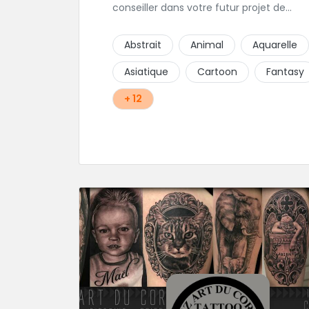
conseiller dans votre futur projet de
tatouage pour que vous ne soyez pas
déçu.
Abstrait
Animal
Aquarelle
Asiatique
Cartoon
Fantasy
+ 12