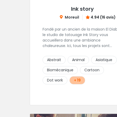
Ink story
Moreuil
4.94 (16 avis)
Fondé par un ancien de la maison El Diab
le studio de tatouage Ink Story vous
accueillera dans une ambiance
chaleureuse. Ici, tous les projets sont
étudiés, discutés et travaillés par le très
créatif Stef. L'une des adresses
Abstrait
Animal
Asiatique
incontournables de la région !
Biomécanique
Cartoon
Dot work
+ 19