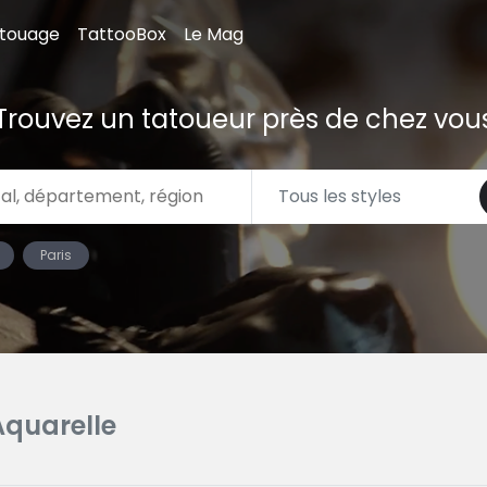
atouage
TattooBox
Le Mag
Trouvez un tatoueur près de chez vou
Paris
Aquarelle