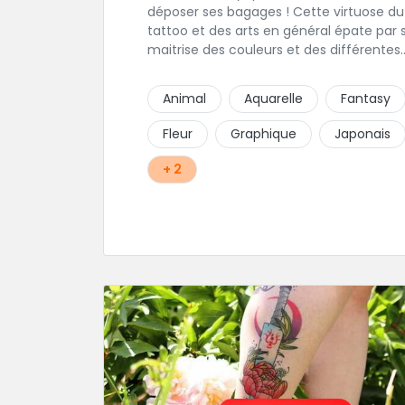
déposer ses bagages ! Cette virtuose du
tattoo et des arts en général épate par 
maitrise des couleurs et des différentes
techniques de tatouage. Ces pièces d'u
réalisme saisissant portent sa marque d
Animal
Aquarelle
Fantasy
fabrique : On vient de très loin pour se fa
tatouer par cette artiste ! N'hésitez pas à
Fleur
Graphique
Japonais
contacter par téléphone: 0648079720 ou
messages sur Instagram ou Facebook.
+ 2