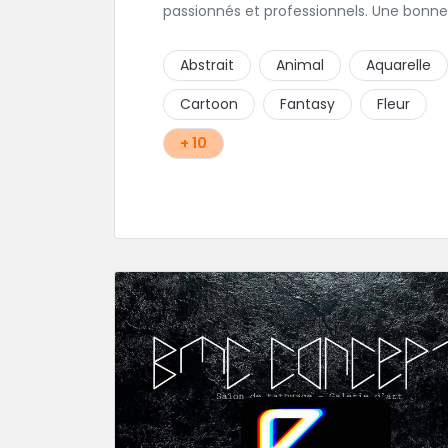
passionnés et professionnels. Une bonne
ambiance émane naturellement de ce
shop en compagnie de Angéline et Ludo
Abstrait
Animal
Aquarelle
Cartoon
Fantasy
Fleur
+ 10