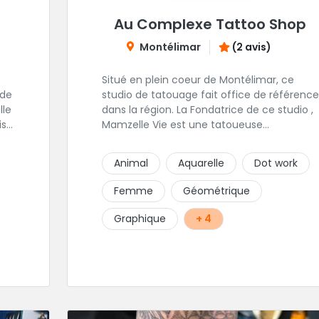
Au Complexe Tattoo Shop
Montélimar
(2 avis)
Situé en plein coeur de Montélimar, ce
 de
studio de tatouage fait office de référence
dans la région. La Fondatrice de ce studio ,
ise
Mamzelle Vie est une tatoueuse
talentueuse que vous pouvez consulter les
 de
yeux fermés ! Une excellente adresse !
Animal
Aquarelle
Dot work
s
Femme
Géométrique
Graphique
+ 4