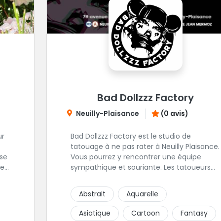
Bad Dollzzz Factory
Neuilly-Plaisance
(0 avis)
ur
Bad Dollzzz Factory est le studio de
tatouage à ne pas rater à Neuilly Plaisance.
Vous pourrez y rencontrer une équipe
e.
sympathique et souriante. Les tatoueurs
ont une préfèrence pour ces styles de
la
projets : new school, semi-réaliste, manga-
Abstrait
Aquarelle
pop culture et traits fins. Foncez !
Asiatique
Cartoon
Fantasy
e