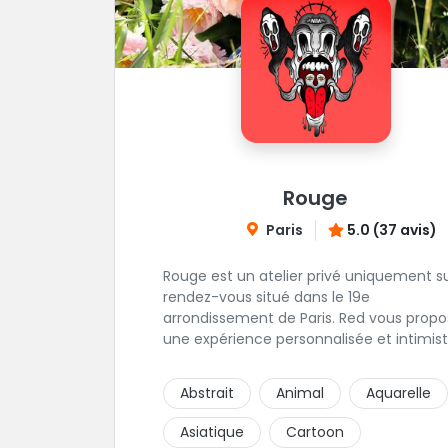
Rouge
Paris
5.0 (37 avis)
Rouge est un atelier privé uniquement s
rendez-vous situé dans le 19e
arrondissement de Paris. Red vous propose
une expérience personnalisée et intimist
"Mais, dis nous, pourquoi un atelier privé
?"C'est simple, cela permet de proposer 
Abstrait
Animal
Aquarelle
même qualité de service à tous les
tatoué(e)s. L'intérêt est de prendre son
Asiatique
Cartoon
temps, faire les bons choix, et toujours s