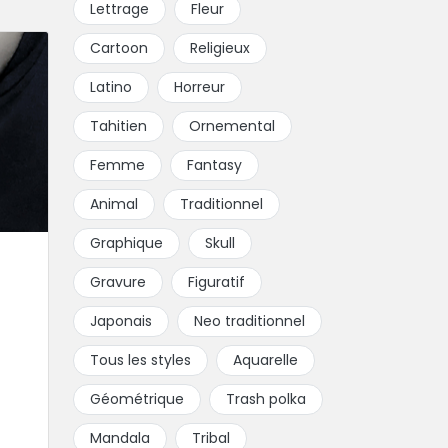
Lettrage
Fleur
Cartoon
Religieux
Latino
Horreur
Tahitien
Ornemental
Femme
Fantasy
Animal
Traditionnel
Graphique
Skull
Gravure
Figuratif
Japonais
Neo traditionnel
Tous les styles
Aquarelle
Géométrique
Trash polka
Mandala
Tribal