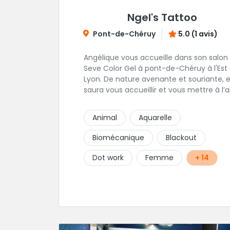
Ngel's Tattoo
Pont-de-Chéruy
5.0 (1 avis)
Angélique vous accueille dans son salon
Seve Color Gel à pont-de-Chéruy à l'Est
Lyon. De nature avenante et souriante, elle
saura vous accueillir et vous mettre à l’a
pour l’ensemble de vos projets. Son style
très fin lui permet de réaliser tous types
Animal
Aquarelle
tatouages allant des calligraphies, motif
floraux au réalisme.
Biomécanique
Blackout
Dot work
Femme
+ 14