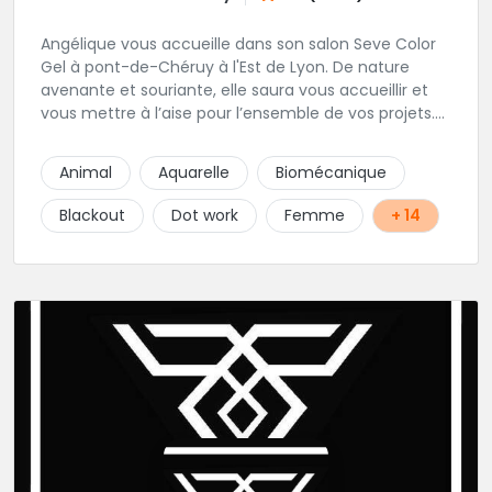
Angélique vous accueille dans son salon Seve Color
Gel à pont-de-Chéruy à l'Est de Lyon. De nature
avenante et souriante, elle saura vous accueillir et
vous mettre à l’aise pour l’ensemble de vos projets.
Son style très fin lui permet de réaliser tous types de
tatouages allant des calligraphies, motifs floraux au
Animal
Aquarelle
Biomécanique
réalisme.
Blackout
Dot work
Femme
+ 14