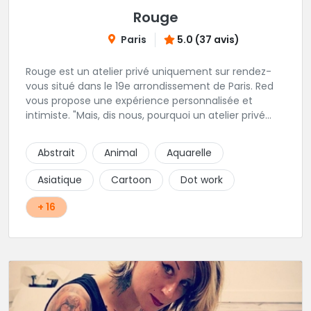
Rouge
Paris
5.0 (37 avis)
Rouge est un atelier privé uniquement sur rendez-
vous situé dans le 19e arrondissement de Paris. Red
vous propose une expérience personnalisée et
intimiste. "Mais, dis nous, pourquoi un atelier privé
?"C'est simple, cela permet de proposer la même
qualité de service à tous les tatoué(e)s. L'intérêt est
Abstrait
Animal
Aquarelle
de prendre son temps, faire les bons choix, et
toujours se donner à 1000 %. Sans oublier, une
Asiatique
Cartoon
Dot work
hygiène irréprochable. La bonne humeur, l'échange,
le respect, faire un travail personnalisé et toujours de
+ 16
qualité, sont les mots d'ordre dans cet atelier. " Si
vous ne me croyez pas, venez tester ? 😉"