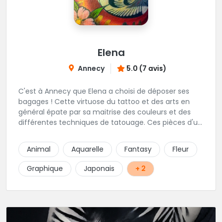
Elena
Annecy
5.0 (7 avis)
C'est à Annecy que Elena a choisi de déposer ses
bagages ! Cette virtuose du tattoo et des arts en
général épate par sa maitrise des couleurs et des
différentes techniques de tatouage. Ces pièces d'un
réalisme saisissant portent sa marque de fabrique :
On vient de très loin pour se faire tatouer par cette
Animal
Aquarelle
Fantasy
Fleur
artiste ! N'hésitez pas à la contacter par téléphone:
0648079720 ou messages sur Instagram ou
Graphique
Japonais
+ 2
Facebook.