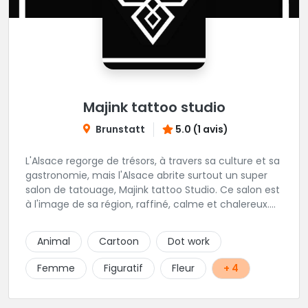
Majink tattoo studio
Brunstatt
5.0 (1 avis)
L'Alsace regorge de trésors, à travers sa culture et sa
gastronomie, mais l'Alsace abrite surtout un super
salon de tatouage, Majink tattoo Studio. Ce salon est
à l'image de sa région, raffiné, calme et chalereux.
Manu vous y attend et sera enchanté de vous faire
découvrir son super shop !
Animal
Cartoon
Dot work
Femme
Figuratif
Fleur
+ 4