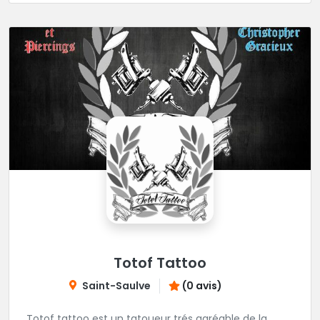
Totof Tattoo
Saint-Saulve
(0 avis)
Totof tattoo est un tatoueur trés agréable de la