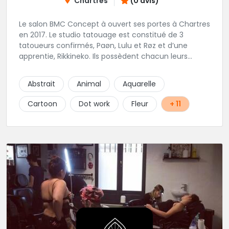
Chartres
(0 avis)
Le salon BMC Concept à ouvert ses portes à Chartres
en 2017. Le studio tatouage est constitué de 3
tatoueurs confirmés, Paøn, Lulu et Røz et d’une
apprentie, Rikkineko. Ils possèdent chacun leurs
univers ce qui permet à chaque personne
souhaitant se faire tatouer de pouvoir construire un
Abstrait
Animal
Aquarelle
projet entièrement personnalisé. Une pierceuse est
présente en Guest environ une semaine par mois au
Cartoon
Dot work
Fleur
+ 11
salon.