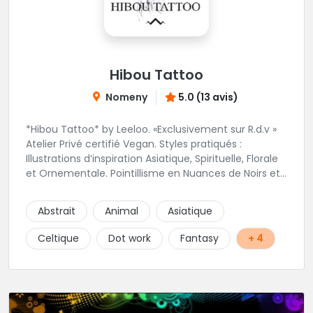
Hibou Tattoo
Nomeny
5.0 (13 avis)
*Hibou Tattoo* by Leeloo. «Exclusivement sur R.d.v »
Atelier Privé certifié Vegan. Styles pratiqués :
Illustrations d’inspiration Asiatique, Spirituelle, Florale
et Ornementale. Pointillisme en Nuances de Noirs et
Gris avec une touche de couleur. Rdv via la page Fb
de l’Atelier :
Abstrait
Animal
Asiatique
https://www.facebook.com/HibouTattoos
Celtique
Dot work
Fantasy
+ 4