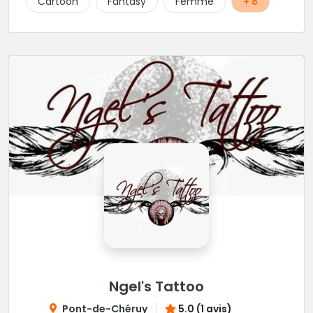
Cartoon
Fantasy
Femme
+ 8
Ngel's Tattoo
Pont-de-Chéruy
5.0 (1 avis)