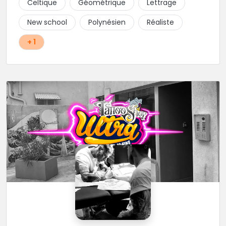
Celtique
Géométrique
Lettrage
New school
Polynésien
Réaliste
+ 1