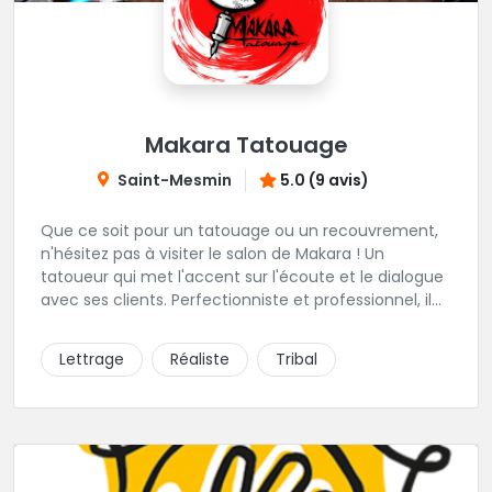
Makara Tatouage
Saint-Mesmin
5.0 (9 avis)
Que ce soit pour un tatouage ou un recouvrement,
n'hésitez pas à visiter le salon de Makara ! Un
tatoueur qui met l'accent sur l'écoute et le dialogue
avec ses clients. Perfectionniste et professionnel, il
travaille avec les meilleures encres et les meilleures
aiguilles, pour un résultat bluffant qui résiste au
Lettrage
Réaliste
Tribal
temps. Salon privée sur rdv et toujours avec une
étude de tattoo au préalable.