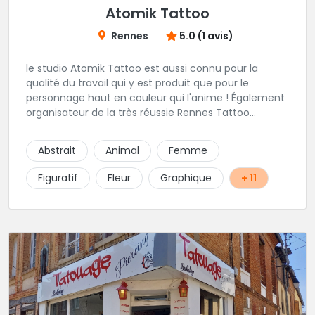
Atomik Tattoo
Rennes
5.0 (1 avis)
le studio Atomik Tattoo est aussi connu pour la
qualité du travail qui y est produit que pour le
personnage haut en couleur qui l'anime ! Également
organisateur de la très réussie Rennes Tattoo
Convention. Dans un univers très marqué old school,
mais pas que, vous pourrez passer sous le
Abstrait
Animal
Femme
dermographe de Miss Atomik . Avec l'assurance de
repartir avec un beau tatouage et un bon souvenir ;)
Figuratif
Fleur
Graphique
+ 11