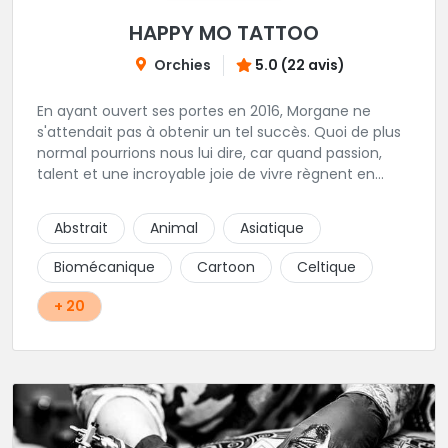
HAPPY MO TATTOO
Orchies
5.0 (22 avis)
En ayant ouvert ses portes en 2016, Morgane ne
s'attendait pas à obtenir un tel succès. Quoi de plus
normal pourrions nous lui dire, car quand passion,
talent et une incroyable joie de vivre règnent en
maîtres, il faut s'attendre à voir de nombreuses
personnes pointer le bout de leurs nez. Si le tatouage
Abstrait
Animal
Asiatique
n'est pas l'unique corde qu'elle possède à son arc,
c'est assurément une de ses spécialités! Oldschool,
Biomécanique
Cartoon
Celtique
Dotwork, et autres Ornementaux, ce shop vous
propose des tatouages aux motifs originaux et au
+ 20
traits assurés conçus spécialement pour vous, que
ce soit via handpoke ou dermographe! La création
sur mesure avec un entretien au préalable est
obligatoire dans ce shop privé. Une très belle adresse
où l'on sait accueillir, hygiène impeccable, que
demander de plus?