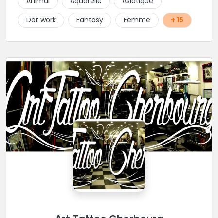
Animal
Aquarelle
Asiatique
Piercings.
Dot work
Fantasy
Femme
+ 15