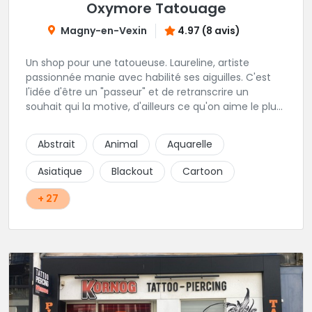
Oxymore Tatouage
Magny-en-Vexin
4.97 (8 avis)
Un shop pour une tatoueuse. Laureline, artiste
passionnée manie avec habilité ses aiguilles. C'est
l'idée d'être un "passeur" et de retranscrire un
souhait qui la motive, d'ailleurs ce qu'on aime le plus
c'est son approche du réalisme, de la gravure, et du
néo trad. Une tatoueuse recommandée et à
Abstrait
Animal
Aquarelle
recommander !
Asiatique
Blackout
Cartoon
+ 27