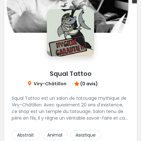
Squal Tattoo
Viry-Châtillon
(0 avis)
Squal Tattoo est un salon de tatouage mythique de
Viry-Châtillon. Avec quasiment 20 ans d'existence,
ce shop est un temple du tatouage. Salon tenu de
père en fils, il y règne un véritable savoir-faire et ca
ressort d'ailleurs sur les magnifiques créations
réalisés par les tatoueurs du shop. N'hésitez-plus,
Abstrait
Animal
Asiatique
Squal Tattoo est un véritable institution du tatouage