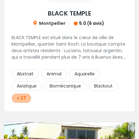
BLACK TEMPLE
Montpellier
5.0 (6 avis)
BLACK TEMPLE est situé dans le cœur de ville de
Montpellier, quartier Saint Roch. La boutique compte
deux artistes résidents : Luciano, tatoueur argentin,
qui a travaillé pendant plus de 7 ans à Buenos Aires,
avant de venir s'installer en France en 2014. Et, Jaxar,
qui a travaillé dans plusieurs boutiques de la ville
Abstrait
Animal
Aquarelle
avant de rejoindre notre équipe. La boutique
accueille plusieurs artistes tatoueurs en tant que
Asiatique
Biomécanique
Blackout
guests tout au long de l'année afin de proposer
d'autres styles.
+ 27