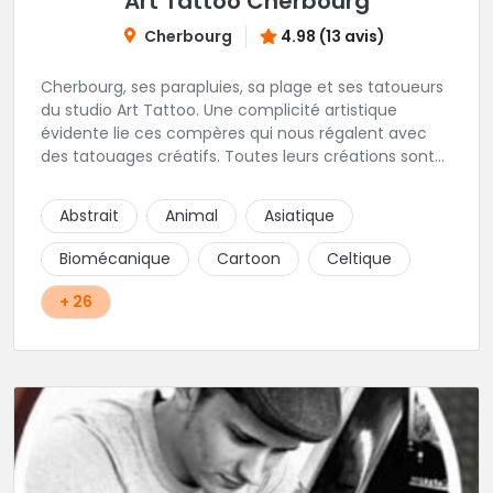
Art Tattoo Cherbourg
Cherbourg
4.98 (13 avis)
Cherbourg, ses parapluies, sa plage et ses tatoueurs
du studio Art Tattoo. Une complicité artistique
évidente lie ces compères qui nous régalent avec
des tatouages créatifs. Toutes leurs créations sont
uniques et réalisées dans le respect des règles
d'hygiène les plus strictes. Du new-school, du old
Abstrait
Animal
Asiatique
school, fantasy ou encore réaliste, Niko, Anthony,
Cody et les nombreux Guest seront adapter vos
Biomécanique
Cartoon
Celtique
idées en tatouages uniques et créatifs.
+ 26