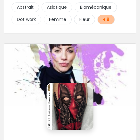
choix de bijoux et uniquement dans des matières
Abstrait
Asiatique
Biomécanique
biocompatibles! Vous le trouverez à Saint-Gilles les
Bains...les doigts de pieds en éventail...
Dot work
Femme
Fleur
+ 9