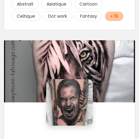
tatouage. N'hésitez pas, contactez-les et vous n'en
Abstrait
Asiatique
Cartoon
serez que ravi !!
Celtique
Dot work
Fantasy
+ 16