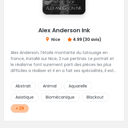
Alex Anderson Ink
Nice
4.99 (30 avis)
Alex Anderson, l'étoile montante du tatouage en
france, installé sur Nice, 2 rue pertinax. Le portrait et
le réalisme font surement parti des pièces les plus
difficiles a réaliser et il en a fait ses spécialités, il est
donc tout autant capable de faire du réalisme, du
religieux ou du chicanos. Romain son frère sera vous
Abstrait
Animal
Aquarelle
combler par sa finesse pour des pièces comme le
mandala, l'ornemental ou la calligraphie pour le
Asiatique
Biomécanique
Blackout
bonheur des futurs tatoués. Il y a aussi Léa, Maureen,
Fat, Tom, Sento, Lily, des artistes hors normes. Il n'y a
+ 29
qu'à regarder les pièces sélectionnées ici pour
comprendre à qui l'on à affaire. Ambiance
décontractée et très professionnelle.