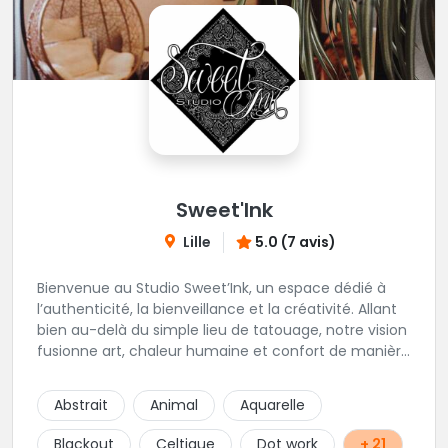
Sweet'Ink
Lille
5.0 (7 avis)
Bienvenue au Studio Sweet’Ink, un espace dédié à
l’authenticité, la bienveillance et la créativité. Allant
bien au-delà du simple lieu de tatouage, notre vision
fusionne art, chaleur humaine et confort de manière
harmonieuse. Envie de vous faire piquer ? Le Studio
est l’endroit idéal si vous souhaitez être
Abstrait
Animal
Aquarelle
accompagnés, guidé et vivre une expérience le tout
dans un lieu confortable et chaleureux.
Blackout
Celtique
Dot work
+ 21