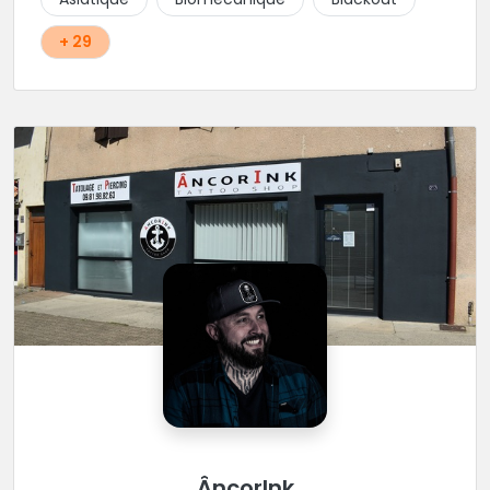
recommandée !
+ 29
ÂncorInk