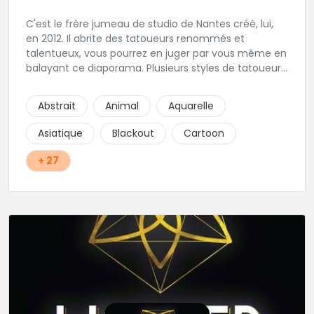
C'est le frère jumeau de studio de Nantes créé, lui,
en 2012. Il abrite des tatoueurs renommés et
talentueux, vous pourrez en juger par vous même en
balayant ce diaporama. Plusieurs styles de tatoueurs
cohabitent sous cette enseigne pour pouvoir
répondre à tout types de demandes. Bien sur dans
Abstrait
Animal
Aquarelle
une hygiène très stricte.
Asiatique
Blackout
Cartoon
+ 27