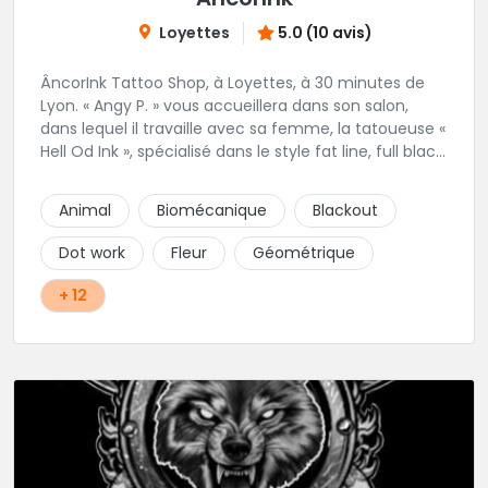
Loyettes
5.0 (10 avis)
ÂncorInk Tattoo Shop, à Loyettes, à 30 minutes de
Lyon. « Angy P. » vous accueillera dans son salon,
dans lequel il travaille avec sa femme, la tatoueuse «
Hell Od Ink », spécialisé dans le style fat line, full black
et ornemental. Vous pourrez également retrouvez
notre perceuse, « Piercing by Strega ».
Animal
Biomécanique
Blackout
Dot work
Fleur
Géométrique
+ 12