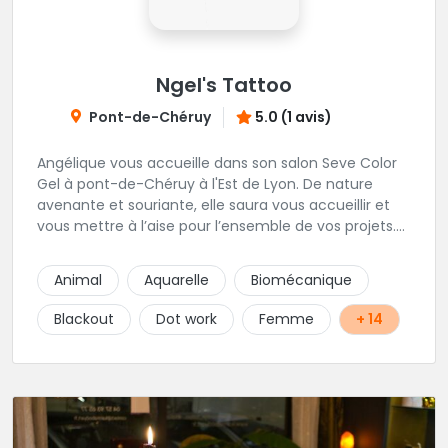
Ngel's Tattoo
Pont-de-Chéruy
5.0 (1 avis)
Angélique vous accueille dans son salon Seve Color
Gel à pont-de-Chéruy à l'Est de Lyon. De nature
avenante et souriante, elle saura vous accueillir et
vous mettre à l’aise pour l’ensemble de vos projets.
Son style très fin lui permet de réaliser tous types de
tatouages allant des calligraphies, motifs floraux au
Animal
Aquarelle
Biomécanique
réalisme.
Blackout
Dot work
Femme
+ 14