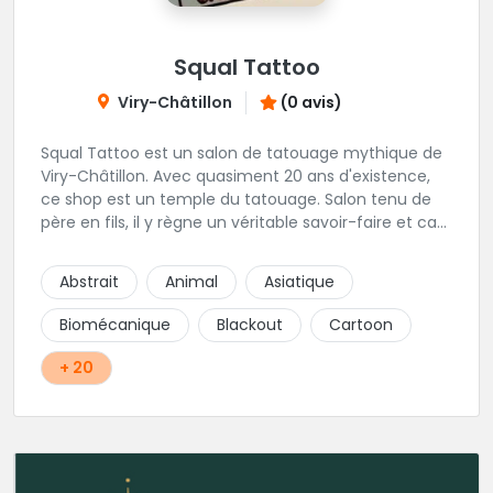
Squal Tattoo
Viry-Châtillon
(0 avis)
Squal Tattoo est un salon de tatouage mythique de
Viry-Châtillon. Avec quasiment 20 ans d'existence,
ce shop est un temple du tatouage. Salon tenu de
père en fils, il y règne un véritable savoir-faire et ca
ressort d'ailleurs sur les magnifiques créations
réalisés par les tatoueurs du shop. N'hésitez-plus,
Abstrait
Animal
Asiatique
Squal Tattoo est un véritable institution du tatouage
!!
Biomécanique
Blackout
Cartoon
+ 20