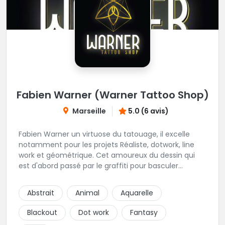
Fabien Warner (Warner Tattoo Shop)
Marseille
5.0 (6 avis)
Fabien Warner un virtuose du tatouage, il excelle
notamment pour les projets Réaliste, dotwork, line
work et géométrique. Cet amoureux du dessin qui
est d'abord passé par le graffiti pour basculer
rapidement dans le monde du tatouage sera vous
transmettre sa passion du détail pour peaufiner
Abstrait
Animal
Aquarelle
votre tatouage. On vous invite à découvrir les photos
de ses irréprochables travaux. Une des plus belles
Blackout
Dot work
Fantasy
adresse de tatouage, du sud de la France à ne