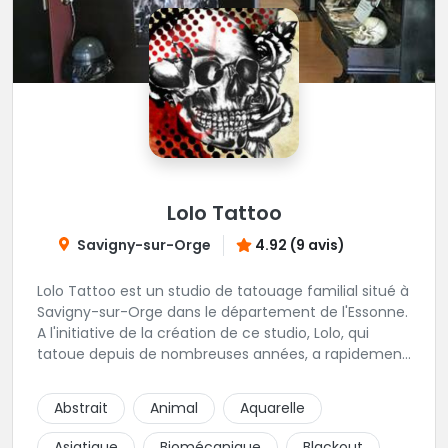
Lolo Tattoo
Savigny-sur-Orge
4.92 (9 avis)
Lolo Tattoo est un studio de tatouage familial situé à
Savigny-sur-Orge dans le département de l'Essonne.
A l'initiative de la création de ce studio, Lolo, qui
tatoue depuis de nombreuses années, a rapidement
été rejoint par oceane qui apporte une touche
féminine aux projets de tatouage. Karine, la femme
Abstrait
Animal
Aquarelle
de Lolo, s'occupera de tous vos projets de piercing.
Une équipe familiale et chaleureuse vivement
Asiatique
Biomécanique
Blackout