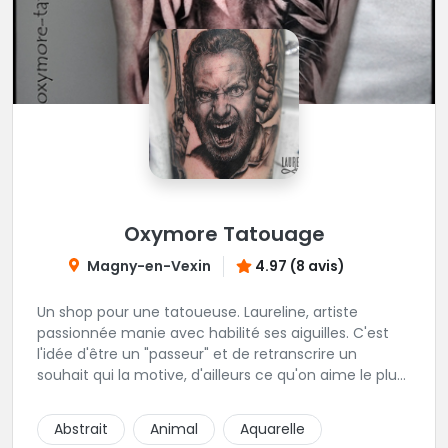
Oxymore Tatouage
Magny-en-Vexin
4.97 (8 avis)
Un shop pour une tatoueuse. Laureline, artiste
passionnée manie avec habilité ses aiguilles. C'est
l'idée d'être un "passeur" et de retranscrire un
souhait qui la motive, d'ailleurs ce qu'on aime le plus
c'est son approche du réalisme, de la gravure, et du
néo trad. Une tatoueuse recommandée et à
Abstrait
Animal
Aquarelle
recommander !