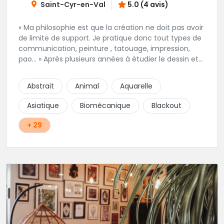
Saint-Cyr-en-Val
5.0 (4 avis)
« Ma philosophie est que la création ne doit pas avoir
de limite de support. Je pratique donc tout types de
communication, peinture , tatouage, impression,
pao… » Après plusieurs années à étudier le dessin et
la technique du tatouage en autonomie puis en
salon. Dans le respect des règles d’hygiènes, Nicolas
Abstrait
Animal
Aquarelle
vous conseille, réalise vos dessins et tatouage pour
votre plaisir dans une ambiance décontractée.
Asiatique
Biomécanique
Blackout
+ 29