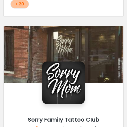
surtout pas rater !
+ 20
Sorry Family Tattoo Club