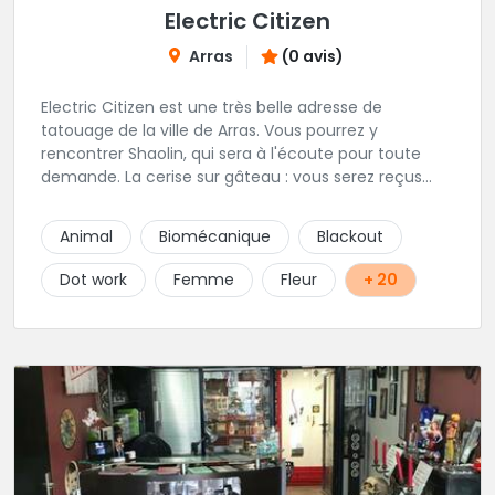
Electric Citizen
Arras
(0 avis)
Electric Citizen est une très belle adresse de
tatouage de la ville de Arras. Vous pourrez y
rencontrer Shaolin, qui sera à l'écoute pour toute
demande. La cerise sur gâteau : vous serez reçus
dans la bonne humeur et dans une ambiance
conviviale. N'hésitez à vous rendre au studio pour
Animal
Biomécanique
Blackout
que l'équipe vous aiguille dans votre projet.
Dot work
Femme
Fleur
+ 20