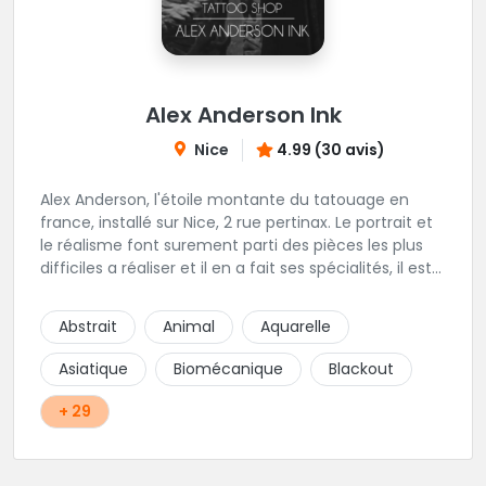
Alex Anderson Ink
Nice
4.99 (30 avis)
Alex Anderson, l'étoile montante du tatouage en
france, installé sur Nice, 2 rue pertinax. Le portrait et
le réalisme font surement parti des pièces les plus
difficiles a réaliser et il en a fait ses spécialités, il est
donc tout autant capable de faire du réalisme, du
religieux ou du chicanos. Romain son frère sera vous
Abstrait
Animal
Aquarelle
combler par sa finesse pour des pièces comme le
mandala, l'ornemental ou la calligraphie pour le
Asiatique
Biomécanique
Blackout
bonheur des futurs tatoués. Il y a aussi Léa, Maureen,
Fat, Tom, Sento, Lily, des artistes hors normes. Il n'y a
+ 29
qu'à regarder les pièces sélectionnées ici pour
comprendre à qui l'on à affaire. Ambiance
décontractée et très professionnelle.