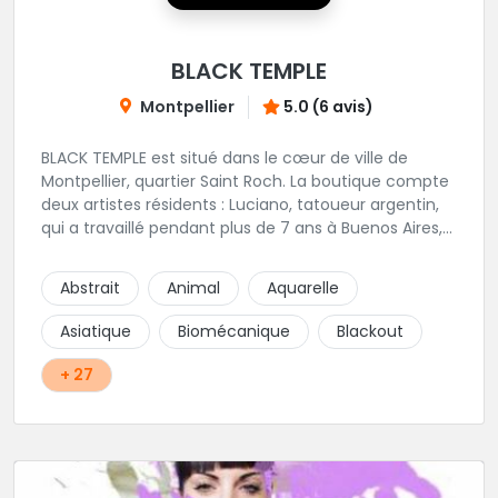
BLACK TEMPLE
Montpellier
5.0 (6 avis)
BLACK TEMPLE est situé dans le cœur de ville de
Montpellier, quartier Saint Roch. La boutique compte
deux artistes résidents : Luciano, tatoueur argentin,
qui a travaillé pendant plus de 7 ans à Buenos Aires,
avant de venir s'installer en France en 2014. Et, Jaxar,
qui a travaillé dans plusieurs boutiques de la ville
Abstrait
Animal
Aquarelle
avant de rejoindre notre équipe. La boutique
accueille plusieurs artistes tatoueurs en tant que
Asiatique
Biomécanique
Blackout
guests tout au long de l'année afin de proposer
d'autres styles.
+ 27