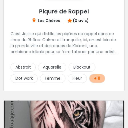
Piqure de Rappel
Les Chères
(0 avis)
C'est Jessie qui distille les piqûres de rappel dans ce
shop du Rhône. Calme et tranquille, ici, on est loin de
la grande ville et des coups de Klaxons, une
ambiance idéale pour se faire tatouer par une artiste
délicate et talentueuse spécialisée dans la finesse, le
Dotwork, ornemental et floral. Epaulée par AlexXx
Abstrait
Aquarelle
Blackout
Tattoo pour les petits tattoos, lettrage, darkwork,
mangas et Réalisme. Les horaires stipulés sont les
Dot work
Femme
Fleur
+ 11
horaires d'entrées libres.