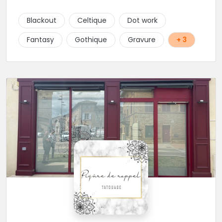
signification. Notre équipe réunit des artistes
talentueux, capables de travailler une large gamme
Blackout
Celtique
Dot work
de styles, pour vous offrir des créations aussi variées
que chargées de sens. Tout au long de l’année, nous
Fantasy
Gothique
Gravure
+ 3
accueillons également des guests venus d’horizons
différents (à suivre sur Instagram et sur le site du
shop.) Installé au cœur de Rabastens, dans un
bâtiment chargé d’histoire, Blacksquad Tattooshop
est un lieu où se mêlent intimité, créativité et bien-
être. Ici, on tatoue pour marquer la peau et l’âme. 🌐
RDV : https://www.blacksquad-
tattooshop.com/contact