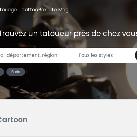
atouage
TattooBox
Le Mag
Trouvez un tatoueur près de chez vou
Paris
Cartoon