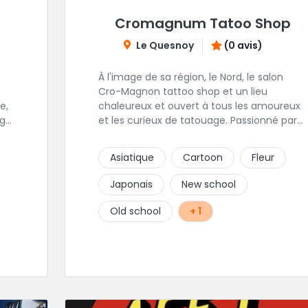
Cromagnum Tatoo Shop
Le Quesnoy
(0 avis)
À l'image de sa région, le Nord, le salon
Cro-Magnon tattoo shop et un lieu
e,
chaleureux et ouvert à tous les amoureux
age
et les curieux de tatouage. Passionné par
.
son métier, Christophe met ses qualités
e
artistiques à votre service.
Asiatique
Cartoon
Fleur
Japonais
New school
Old school
+ 1