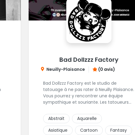
Bad Dollzzz Factory
Neuilly-Plaisance
(0 avis)
Bad Dollzzz Factory est le studio de
n
tatouage à ne pas rater à Neuilly Plaisance.
Vous pourrez y rencontrer une équipe
sympathique et souriante. Les tatoueurs
ont une préfèrence pour ces styles de
projets : new school, semi-réaliste, manga-
Abstrait
Aquarelle
pop culture et traits fins. Foncez !
Asiatique
Cartoon
Fantasy