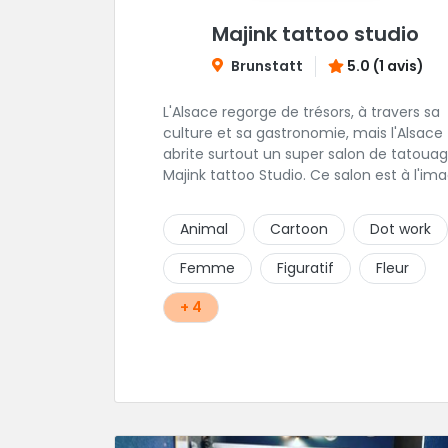
Majink tattoo studio
Brunstatt
5.0 (1 avis)
L'Alsace regorge de trésors, à travers sa
culture et sa gastronomie, mais l'Alsace
abrite surtout un super salon de tatouag
Majink tattoo Studio. Ce salon est à l'im
de sa région, raffiné, calme et chalereux
Manu vous y attend et sera enchanté d
Animal
Cartoon
Dot work
vous faire découvrir son super shop !
Femme
Figuratif
Fleur
+ 4