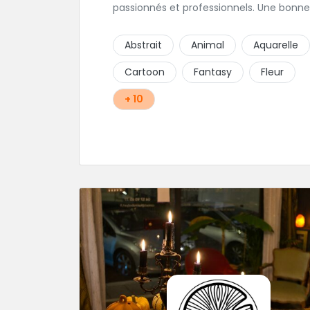
passionnés et professionnels. Une bonne
ambiance émane naturellement de ce
shop en compagnie de Angéline et Ludo
Abstrait
Animal
Aquarelle
Cartoon
Fantasy
Fleur
+ 10