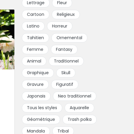
Lettrage
Fleur
Cartoon
Religieux
Latino
Horreur
Tahitien
Ornemental
Femme
Fantasy
Animal
Traditionnel
Graphique
Skull
Gravure
Figuratif
Japonais
Neo traditionnel
Tous les styles
Aquarelle
Géométrique
Trash polka
Mandala
Tribal