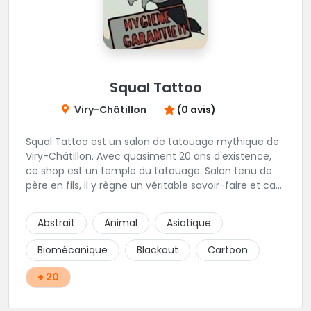
Squal Tattoo
Viry-Châtillon
(0 avis)
Squal Tattoo est un salon de tatouage mythique de
Viry-Châtillon. Avec quasiment 20 ans d'existence,
ce shop est un temple du tatouage. Salon tenu de
père en fils, il y règne un véritable savoir-faire et ca
ressort d'ailleurs sur les magnifiques créations
réalisés par les tatoueurs du shop. N'hésitez-plus,
Abstrait
Animal
Asiatique
Squal Tattoo est un véritable institution du tatouage
!!
Biomécanique
Blackout
Cartoon
+ 20