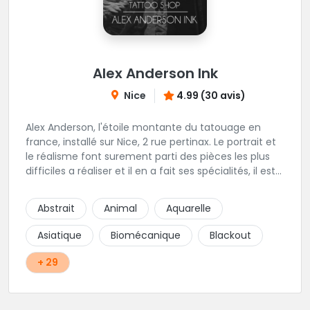
Alex Anderson Ink
Nice
4.99 (30 avis)
Alex Anderson, l'étoile montante du tatouage en
france, installé sur Nice, 2 rue pertinax. Le portrait et
le réalisme font surement parti des pièces les plus
difficiles a réaliser et il en a fait ses spécialités, il est
donc tout autant capable de faire du réalisme, du
religieux ou du chicanos. Romain son frère sera vous
Abstrait
Animal
Aquarelle
combler par sa finesse pour des pièces comme le
mandala, l'ornemental ou la calligraphie pour le
Asiatique
Biomécanique
Blackout
bonheur des futurs tatoués. Il y a aussi Léa, Maureen,
Fat, Tom, Sento, Lily, des artistes hors normes. Il n'y a
+ 29
qu'à regarder les pièces sélectionnées ici pour
comprendre à qui l'on à affaire. Ambiance
décontractée et très professionnelle.