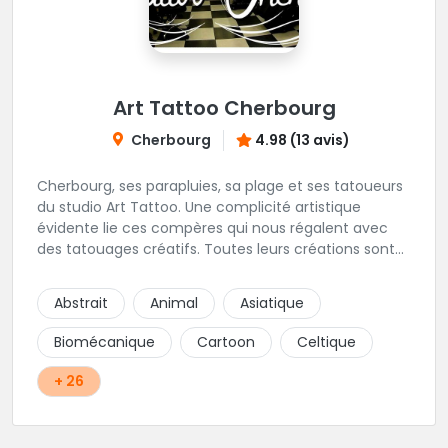
Art Tattoo Cherbourg
Cherbourg
4.98 (13 avis)
Cherbourg, ses parapluies, sa plage et ses tatoueurs
du studio Art Tattoo. Une complicité artistique
évidente lie ces compères qui nous régalent avec
des tatouages créatifs. Toutes leurs créations sont
uniques et réalisées dans le respect des règles
d'hygiène les plus strictes. Du new-school, du old
Abstrait
Animal
Asiatique
school, fantasy ou encore réaliste, Niko, Anthony,
Cody et les nombreux Guest seront adapter vos
Biomécanique
Cartoon
Celtique
idées en tatouages uniques et créatifs.
+ 26