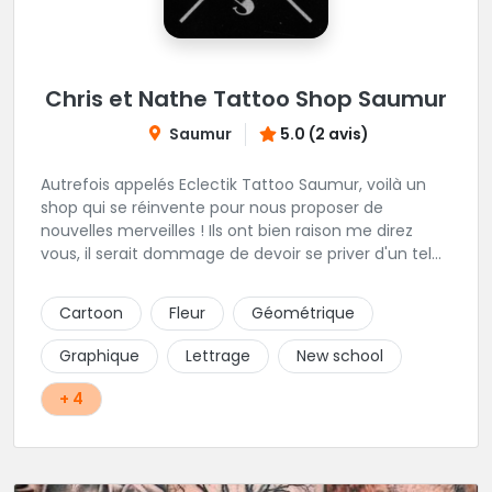
Chris et Nathe Tattoo Shop Saumur
Saumur
5.0 (2 avis)
Autrefois appelés Eclectik Tattoo Saumur, voilà un
shop qui se réinvente pour nous proposer de
nouvelles merveilles ! Ils ont bien raison me direz
vous, il serait dommage de devoir se priver d'un tel
talent pour les gribouillages épiderminques. Ici, place
au projet perso, ils savent presque tout faire et vous
Cartoon
Fleur
Géométrique
offrons un accompagnement propice à sublimer vos
idées. En plein centre de la ville, cadre et ambiance
Graphique
Lettrage
New school
génial, hygiène impeccable, leurs faire une critique
m'est bien difficile!
+ 4