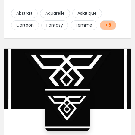
projets : new school, semi-réaliste, manga-pop
culture et traits fins. Foncez !
Abstrait
Aquarelle
Asiatique
Cartoon
Fantasy
Femme
+ 8