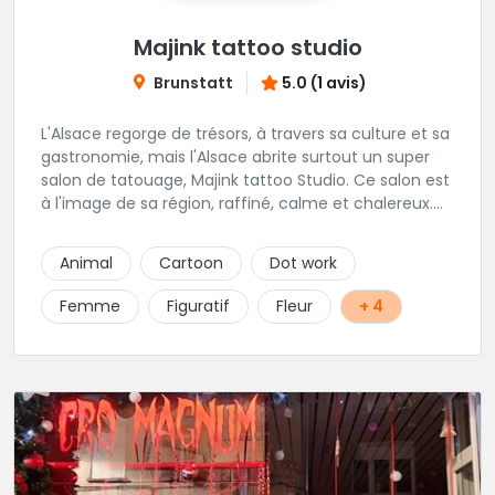
Majink tattoo studio
Brunstatt
5.0 (1 avis)
L'Alsace regorge de trésors, à travers sa culture et sa
gastronomie, mais l'Alsace abrite surtout un super
salon de tatouage, Majink tattoo Studio. Ce salon est
à l'image de sa région, raffiné, calme et chalereux.
Manu vous y attend et sera enchanté de vous faire
découvrir son super shop !
Animal
Cartoon
Dot work
Femme
Figuratif
Fleur
+ 4