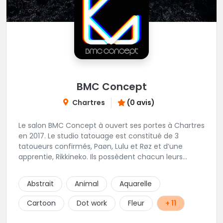
BMC Concept
Chartres
(0 avis)
Le salon BMC Concept à ouvert ses portes à Chartres
en 2017. Le studio tatouage est constitué de 3
tatoueurs confirmés, Paøn, Lulu et Røz et d’une
apprentie, Rikkineko. Ils possèdent chacun leurs
univers ce qui permet à chaque personne
souhaitant se faire tatouer de pouvoir construire un
Abstrait
Animal
Aquarelle
projet entièrement personnalisé. Une pierceuse est
présente en Guest environ une semaine par mois au
Cartoon
Dot work
Fleur
+ 11
salon.