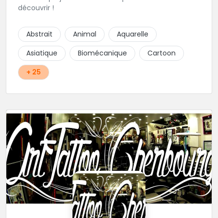
découvrir !
Abstrait
Animal
Aquarelle
Asiatique
Biomécanique
Cartoon
+ 25