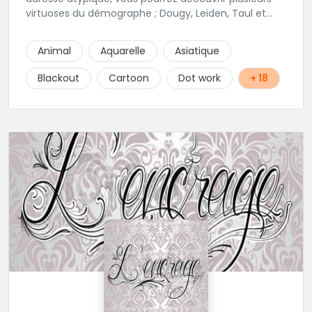
virtuoses du démographe ; Dougy, Leïden, Taul et
Laura Stone. Dans une ambiance traditionnelle, bon
enfant et sympathique, vous pourrez demander
Animal
Aquarelle
Asiatique
conseil pour votre tattoo. N'hésitez plus une seconde
pour rencontrer cette belle équipe !
Blackout
Cartoon
Dot work
+ 18