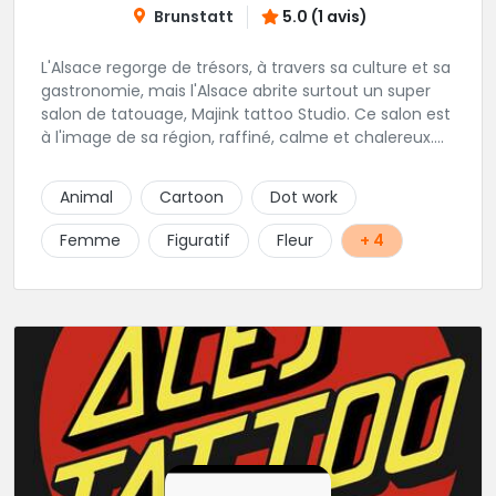
Brunstatt
5.0 (1 avis)
L'Alsace regorge de trésors, à travers sa culture et sa
gastronomie, mais l'Alsace abrite surtout un super
salon de tatouage, Majink tattoo Studio. Ce salon est
à l'image de sa région, raffiné, calme et chalereux.
Manu vous y attend et sera enchanté de vous faire
découvrir son super shop !
Animal
Cartoon
Dot work
Femme
Figuratif
Fleur
+ 4