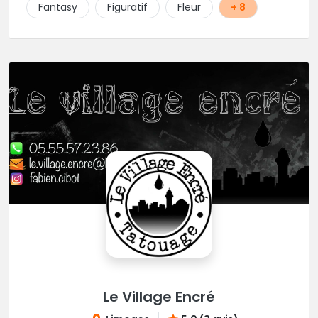
écoute beaucoup pour aboutir au projet parfait.
Fantasy
Figuratif
Fleur
+ 8
Projets qui sont toujours uniques d'ailleurs.
Rappelons-le, elle est au max niveau hygiène et
propreté, alors si vous êtes dans le coin, n'hésitez
pas.
Le Village Encré