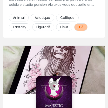
célèbre studio parisien Abraxas vous accueille en
plein coeur de Neuilly. Les tatoueurs résidents sont
triés sur le volet pour vous offrir un large choix de
Animal
Asiatique
Celtique
styles avec une qualité et une créativité
irréprochables.
Fantasy
Figuratif
Fleur
+ 3