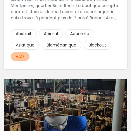
Montpellier, quartier Saint Roch. La boutique compte
deux artistes résidents : Luciano, tatoueur argentin,
qui a travaillé pendant plus de 7 ans à Buenos Aires,
avant de venir s'installer en France en 2014. Et, Jaxar,
qui a travaillé dans plusieurs boutiques de la ville
Abstrait
Animal
Aquarelle
avant de rejoindre notre équipe. La boutique
accueille plusieurs artistes tatoueurs en tant que
Asiatique
Biomécanique
Blackout
guests tout au long de l'année afin de proposer
d'autres styles.
+ 27