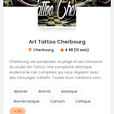
Art Tattoo Cherbourg
Cherbourg
4.98 (13 avis)
Cherbourg, ses parapluies, sa plage et ses tatoueurs
du studio Art Tattoo. Une complicité artistique
évidente lie ces compères qui nous régalent avec
des tatouages créatifs. Toutes leurs créations sont
uniques et réalisées dans le respect des règles
d'hygiène les plus strictes. Du new-school, du old
Abstrait
Animal
Asiatique
school, fantasy ou encore réaliste, Niko, Anthony,
Cody et les nombreux Guest seront adapter vos
Biomécanique
Cartoon
Celtique
idées en tatouages uniques et créatifs.
+ 26