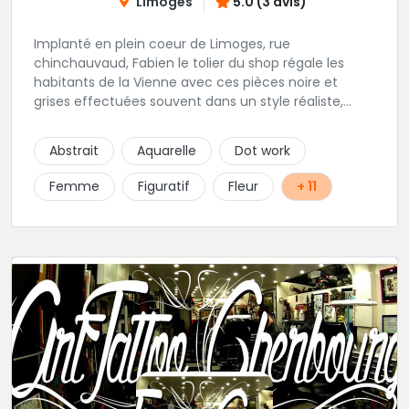
Limoges
5.0 (3 avis)
Implanté en plein coeur de Limoges, rue
chinchauvaud, Fabien le tolier du shop régale les
habitants de la Vienne avec ces pièces noire et
grises effectuées souvent dans un style réaliste,
parfois graphique. Il y a peu de styles que ne maitrise
pas cet excellent tatoueur. Le studio a été pensé
Abstrait
Aquarelle
Dot work
pour vous mettre à l'aise dés votre entrée, accueil,
décor, sourire et bien sur, une hygiène irréprochable.
Femme
Figuratif
Fleur
+ 11
Une très belle adresse dans cette belle ville de
Limoges.