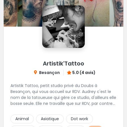
Artistik'Tattoo
Besançon
5.0 (4 avis)
Artistik Tattoo, petit studio privé du Doubs à
Besançon, qui vous accueil sur RDV. Audrey c'est le
nom de la tatoueuse qui gère ce studio, d'ailleurs elle
bosse seule. Elle ne travaille que sur RDV, par contre
elle prend beaucoup de temps pour vos projets,
petits ou grands. Son truc, c'est que tant que ça ne
Animal
Asiatique
Dot work
"match" pas, tu ne seras pas satisfait, du coup elle