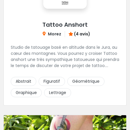
Tattoo Anshort
Morez
(4 avis)
Studio de tatouage basé en altitude dans le Jura, au
cœur des montagnes. Vous pourrez y croiser Tattoo
anshort une très sympathique tatoueuse qui prendra
le temps de discuter de votre projet de tattoo.
Tattooanshort c'est l’occasion parfaite pour se faire
piquer la peau à la montagne ! Elle maîtrise les
Abstrait
Figuratif
Géométrique
lettrages et les aplats de noir. N’hésitez pas à la
contacter pour lui soumettre votre projet.
Graphique
Lettrage