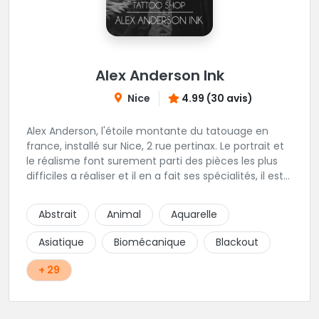
Alex Anderson Ink
Nice
4.99 (30 avis)
Alex Anderson, l'étoile montante du tatouage en
france, installé sur Nice, 2 rue pertinax. Le portrait et
le réalisme font surement parti des pièces les plus
difficiles a réaliser et il en a fait ses spécialités, il est
donc tout autant capable de faire du réalisme, du
religieux ou du chicanos. Romain son frère sera vous
Abstrait
Animal
Aquarelle
combler par sa finesse pour des pièces comme le
mandala, l'ornemental ou la calligraphie pour le
Asiatique
Biomécanique
Blackout
bonheur des futurs tatoués. Il y a aussi Léa, Maureen,
Fat, Tom, Sento, Lily, des artistes hors normes. Il n'y a
+ 29
qu'à regarder les pièces sélectionnées ici pour
comprendre à qui l'on à affaire. Ambiance
décontractée et très professionnelle.