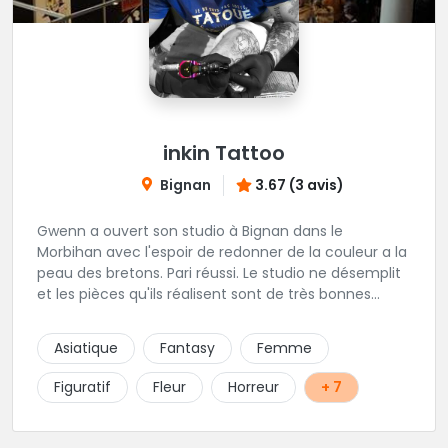
inkin Tattoo
Bignan
3.67 (3 avis)
Gwenn a ouvert son studio à Bignan dans le
Morbihan avec l'espoir de redonner de la couleur a la
peau des bretons. Pari réussi. Le studio ne désemplit
et les pièces qu'ils réalisent sont de très bonnes
factures. N'hésitez pas à faire appel a ces soins pour
tout type de projet, son style est éclectique et vous
Asiatique
Fantasy
Femme
serez bien réussi par le tatoueur en personne.
Figuratif
Fleur
Horreur
+ 7