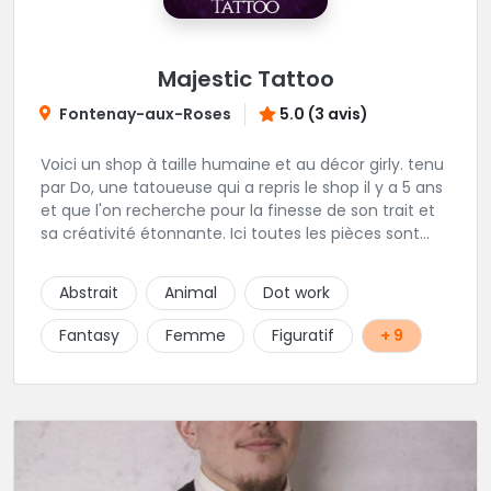
Majestic Tattoo
Fontenay-aux-Roses
5.0 (3 avis)
Voici un shop à taille humaine et au décor girly. tenu
par Do, une tatoueuse qui a repris le shop il y a 5 ans
et que l'on recherche pour la finesse de son trait et
sa créativité étonnante. Ici toutes les pièces sont
uniques, détaillées et réalisées à la demande du
client. Les séances de tatouage se font en musique
Abstrait
Animal
Dot work
et dans une ambiance décontractée.
Fantasy
Femme
Figuratif
+ 9