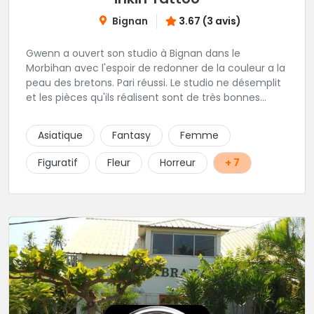
Bignan
3.67 (3 avis)
Gwenn a ouvert son studio à Bignan dans le
Morbihan avec l'espoir de redonner de la couleur a la
peau des bretons. Pari réussi. Le studio ne désemplit
et les pièces qu'ils réalisent sont de très bonnes
factures. N'hésitez pas à faire appel a ces soins pour
tout type de projet, son style est éclectique et vous
Asiatique
Fantasy
Femme
serez bien réussi par le tatoueur en personne.
Figuratif
Fleur
Horreur
+ 7