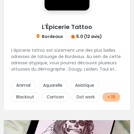
L'Épicerie Tattoo
Bordeaux
5.0 (12 avis)
L’épicerie tattoo est sûrement une des plus belles
adresses de tatouage de Bordeaux. Au sein de cette
adresse atypique, vous pourrez découvrir plusieurs
virtuoses du démographe ; Dougy, Leïden, Taul et
Laura Stone. Dans une ambiance traditionnelle, bon
enfant et sympathique, vous pourrez demander
Animal
Aquarelle
Asiatique
conseil pour votre tattoo. N'hésitez plus une seconde
pour rencontrer cette belle équipe !
Blackout
Cartoon
Dot work
+ 18