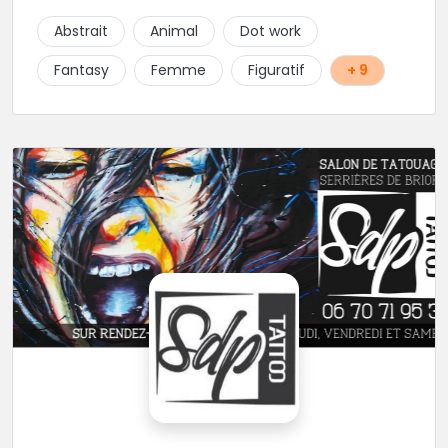
client. Les séances de tatouage se font en musique
Abstrait
Animal
Dot work
et dans une ambiance décontractée.
Fantasy
Femme
Figuratif
+ 9