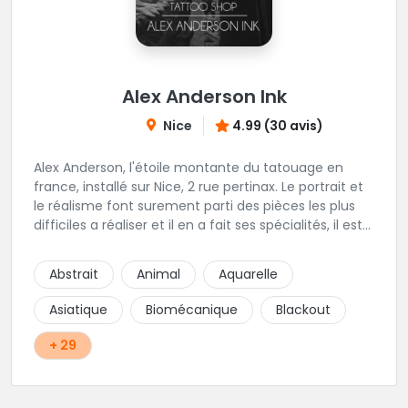
Alex Anderson Ink
Nice
4.99 (30 avis)
Alex Anderson, l'étoile montante du tatouage en
france, installé sur Nice, 2 rue pertinax. Le portrait et
le réalisme font surement parti des pièces les plus
difficiles a réaliser et il en a fait ses spécialités, il est
donc tout autant capable de faire du réalisme, du
religieux ou du chicanos. Romain son frère sera vous
Abstrait
Animal
Aquarelle
combler par sa finesse pour des pièces comme le
mandala, l'ornemental ou la calligraphie pour le
Asiatique
Biomécanique
Blackout
bonheur des futurs tatoués. Il y a aussi Léa, Maureen,
Fat, Tom, Sento, Lily, des artistes hors normes. Il n'y a
+ 29
qu'à regarder les pièces sélectionnées ici pour
comprendre à qui l'on à affaire. Ambiance
décontractée et très professionnelle.