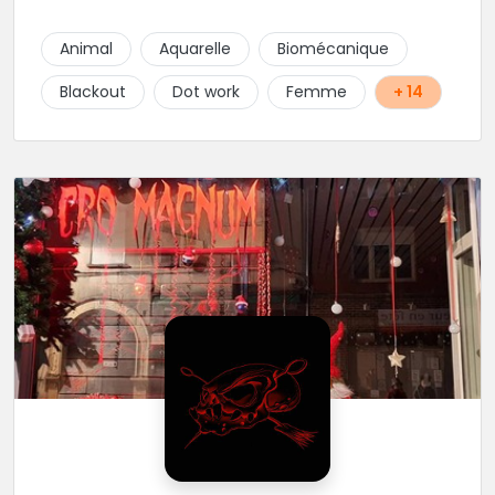
Son style très fin lui permet de réaliser tous types de
tatouages allant des calligraphies, motifs floraux au
Animal
Aquarelle
Biomécanique
réalisme.
Blackout
Dot work
Femme
+ 14