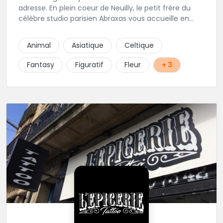
adresse. En plein coeur de Neuilly, le petit frère du
célèbre studio parisien Abraxas vous accueille en
plein coeur de Neuilly. Les tatoueurs résidents sont
triés sur le volet pour vous offrir un large choix de
Animal
Asiatique
Celtique
styles avec une qualité et une créativité
irréprochables.
Fantasy
Figuratif
Fleur
+ 3