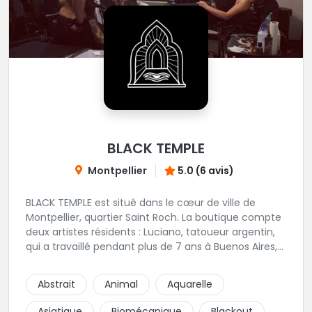
BLACK TEMPLE
Montpellier
5.0 (6 avis)
BLACK TEMPLE est situé dans le cœur de ville de
Montpellier, quartier Saint Roch. La boutique compte
deux artistes résidents : Luciano, tatoueur argentin,
qui a travaillé pendant plus de 7 ans à Buenos Aires,
avant de venir s'installer en France en 2014. Et, Jaxar,
qui a travaillé dans plusieurs boutiques de la ville
Abstrait
Animal
Aquarelle
avant de rejoindre notre équipe. La boutique
accueille plusieurs artistes tatoueurs en tant que
Asiatique
Biomécanique
Blackout