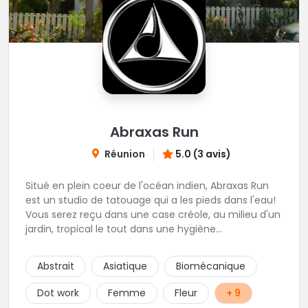
Abraxas Run
Réunion
5.0 (3 avis)
Situé en plein coeur de l'océan indien, Abraxas Run
est un studio de tatouage qui a les pieds dans l'eau!
Vous serez reçu dans une case créole, au milieu d'un
jardin, tropical le tout dans une hygiène
irréprochable! Vous trouverez également un large
choix de bijoux et uniquement dans des matières
Abstrait
Asiatique
Biomécanique
biocompatibles! Vous le trouverez à Saint-Gilles les
Bains...les doigts de pieds en éventail...
Dot work
Femme
Fleur
+ 9