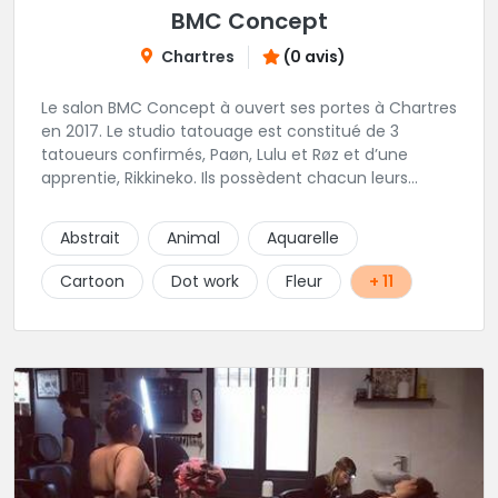
BMC Concept
Chartres
(0 avis)
Le salon BMC Concept à ouvert ses portes à Chartres
en 2017. Le studio tatouage est constitué de 3
tatoueurs confirmés, Paøn, Lulu et Røz et d’une
apprentie, Rikkineko. Ils possèdent chacun leurs
univers ce qui permet à chaque personne
souhaitant se faire tatouer de pouvoir construire un
Abstrait
Animal
Aquarelle
projet entièrement personnalisé. Une pierceuse est
présente en Guest environ une semaine par mois au
Cartoon
Dot work
Fleur
+ 11
salon.