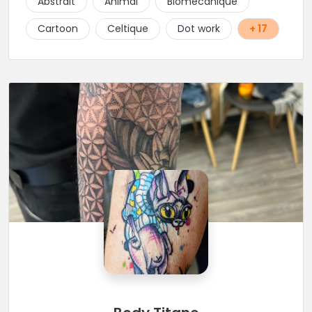
Abstrait
Animal
Biomécanique
Cartoon
Celtique
Dot work
+ 17