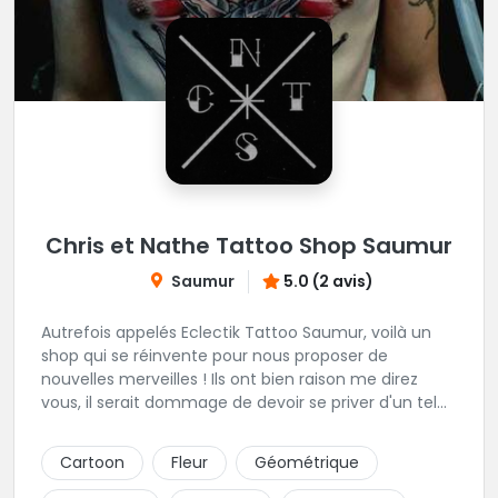
Chris et Nathe Tattoo Shop Saumur
Saumur
5.0 (2 avis)
Autrefois appelés Eclectik Tattoo Saumur, voilà un
shop qui se réinvente pour nous proposer de
nouvelles merveilles ! Ils ont bien raison me direz
vous, il serait dommage de devoir se priver d'un tel
talent pour les gribouillages épiderminques. Ici, place
au projet perso, ils savent presque tout faire et vous
Cartoon
Fleur
Géométrique
offrons un accompagnement propice à sublimer vos
idées. En plein centre de la ville, cadre et ambiance