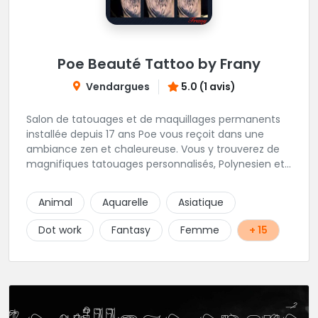
Poe Beauté Tattoo by Frany
Vendargues
5.0 (1 avis)
Salon de tatouages et de maquillages permanents
installée depuis 17 ans Poe vous reçoit dans une
ambiance zen et chaleureuse. Vous y trouverez de
magnifiques tatouages personnalisés, Polynesien et
tous styles, mais aussi des maquillages
permanents/artistiques ainsi que des prestations de
Animal
Aquarelle
Asiatique
Piercings.
Dot work
Fantasy
Femme
+ 15