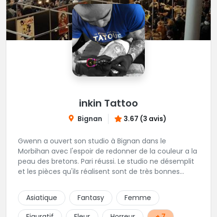
inkin Tattoo
Bignan
3.67 (3 avis)
Gwenn a ouvert son studio à Bignan dans le
Morbihan avec l'espoir de redonner de la couleur a la
peau des bretons. Pari réussi. Le studio ne désemplit
et les pièces qu'ils réalisent sont de très bonnes
factures. N'hésitez pas à faire appel a ces soins pour
tout type de projet, son style est éclectique et vous
Asiatique
Fantasy
Femme
serez bien réussi par le tatoueur en personne.
Figuratif
Fleur
Horreur
+ 7