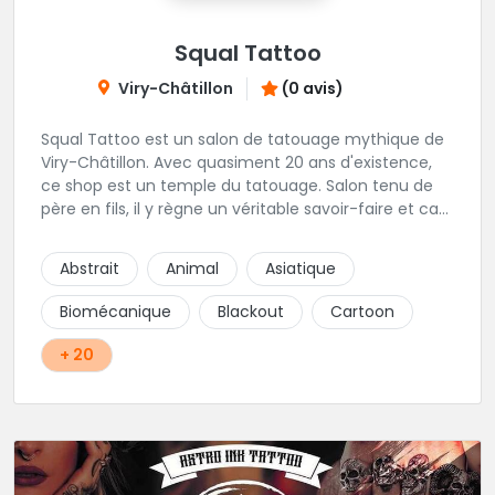
Squal Tattoo
Viry-Châtillon
(0 avis)
Squal Tattoo est un salon de tatouage mythique de
Viry-Châtillon. Avec quasiment 20 ans d'existence,
ce shop est un temple du tatouage. Salon tenu de
père en fils, il y règne un véritable savoir-faire et ca
ressort d'ailleurs sur les magnifiques créations
réalisés par les tatoueurs du shop. N'hésitez-plus,
Abstrait
Animal
Asiatique
Squal Tattoo est un véritable institution du tatouage
!!
Biomécanique
Blackout
Cartoon
+ 20