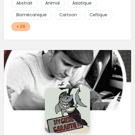
Abstrait
Animal
Asiatique
school, fantasy ou encore réaliste, Niko, Anthony,
Cody et les nombreux Guest seront adapter vos
Biomécanique
Cartoon
Celtique
idées en tatouages uniques et créatifs.
+ 26