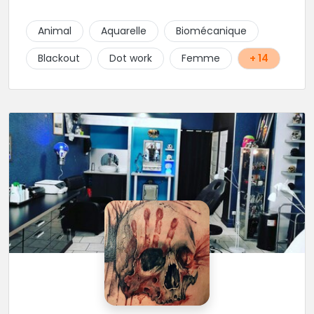
Son style très fin lui permet de réaliser tous types de
tatouages allant des calligraphies, motifs floraux au
Animal
Aquarelle
Biomécanique
réalisme.
Blackout
Dot work
Femme
+ 14