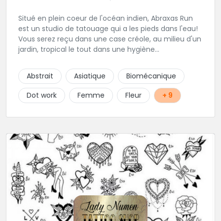
Situé en plein coeur de l'océan indien, Abraxas Run
est un studio de tatouage qui a les pieds dans l'eau!
Vous serez reçu dans une case créole, au milieu d'un
jardin, tropical le tout dans une hygiène
irréprochable! Vous trouverez également un large
choix de bijoux et uniquement dans des matières
Abstrait
Asiatique
Biomécanique
biocompatibles! Vous le trouverez à Saint-Gilles les
Bains...les doigts de pieds en éventail...
Dot work
Femme
Fleur
+ 9