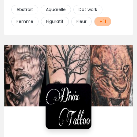
pas cet excellent tatoueur. Le studio a été pensé
Abstrait
Aquarelle
Dot work
pour vous mettre à l'aise dés votre entrée, accueil,
décor, sourire et bien sur, une hygiène irréprochable.
Femme
Figuratif
Fleur
+ 11
Une très belle adresse dans cette belle ville de
Limoges.