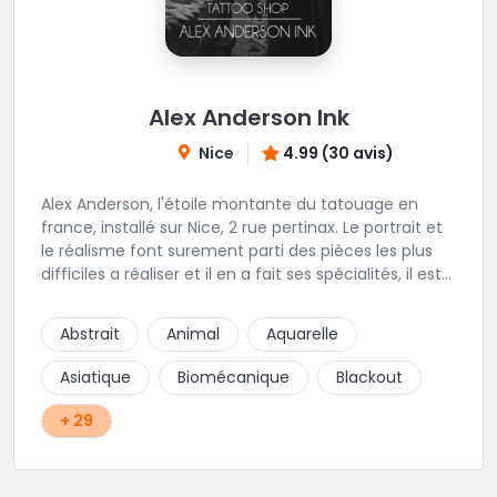
Alex Anderson Ink
Nice
4.99 (30 avis)
Alex Anderson, l'étoile montante du tatouage en
france, installé sur Nice, 2 rue pertinax. Le portrait et
le réalisme font surement parti des pièces les plus
difficiles a réaliser et il en a fait ses spécialités, il est
donc tout autant capable de faire du réalisme, du
religieux ou du chicanos. Romain son frère sera vous
Abstrait
Animal
Aquarelle
combler par sa finesse pour des pièces comme le
mandala, l'ornemental ou la calligraphie pour le
Asiatique
Biomécanique
Blackout
bonheur des futurs tatoués. Il y a aussi Léa, Maureen,
Fat, Tom, Sento, Lily, des artistes hors normes. Il n'y a
+ 29
qu'à regarder les pièces sélectionnées ici pour
comprendre à qui l'on à affaire. Ambiance
décontractée et très professionnelle.