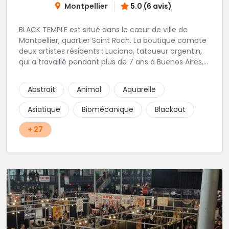
Montpellier
5.0 (6 avis)
BLACK TEMPLE est situé dans le cœur de ville de
Montpellier, quartier Saint Roch. La boutique compte
deux artistes résidents : Luciano, tatoueur argentin,
qui a travaillé pendant plus de 7 ans à Buenos Aires,
avant de venir s'installer en France en 2014. Et, Jaxar,
qui a travaillé dans plusieurs boutiques de la ville
Abstrait
Animal
Aquarelle
avant de rejoindre notre équipe. La boutique
accueille plusieurs artistes tatoueurs en tant que
Asiatique
Biomécanique
Blackout
guests tout au long de l'année afin de proposer
d'autres styles.
+ 27