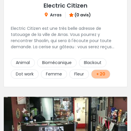
Electric Citizen
Arras
(0 avis)
Electric Citizen est une très belle adresse de
tatouage de la ville de Arras. Vous pourrez y
rencontrer Shaolin, qui sera à l'écoute pour toute
demande. La cerise sur gâteau : vous serez reçus
dans la bonne humeur et dans une ambiance
conviviale. N'hésitez à vous rendre au studio pour
Animal
Biomécanique
Blackout
que l'équipe vous aiguille dans votre projet.
Dot work
Femme
Fleur
+ 20