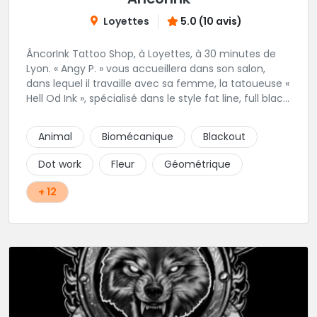
Loyettes
5.0 (10 avis)
ÂncorInk Tattoo Shop, à Loyettes, à 30 minutes de
Lyon. « Angy P. » vous accueillera dans son salon,
dans lequel il travaille avec sa femme, la tatoueuse «
Hell Od Ink », spécialisé dans le style fat line, full black
et ornemental. Vous pourrez également retrouvez
notre perceuse, « Piercing by Strega ».
Animal
Biomécanique
Blackout
Dot work
Fleur
Géométrique
+ 12