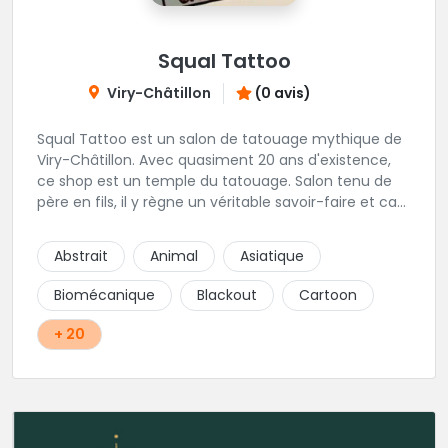
Squal Tattoo
Viry-Châtillon
(0 avis)
Squal Tattoo est un salon de tatouage mythique de
Viry-Châtillon. Avec quasiment 20 ans d'existence,
ce shop est un temple du tatouage. Salon tenu de
père en fils, il y règne un véritable savoir-faire et ca
ressort d'ailleurs sur les magnifiques créations
réalisés par les tatoueurs du shop. N'hésitez-plus,
Abstrait
Animal
Asiatique
Squal Tattoo est un véritable institution du tatouage
!!
Biomécanique
Blackout
Cartoon
+ 20