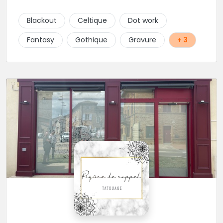
signification. Notre équipe réunit des artistes
talentueux, capables de travailler une large gamme
Blackout
Celtique
Dot work
de styles, pour vous offrir des créations aussi variées
que chargées de sens. Tout au long de l’année, nous
Fantasy
Gothique
Gravure
+ 3
accueillons également des guests venus d’horizons
différents (à suivre sur Instagram et sur le site du
shop.) Installé au cœur de Rabastens, dans un
bâtiment chargé d’histoire, Blacksquad Tattooshop
est un lieu où se mêlent intimité, créativité et bien-
être. Ici, on tatoue pour marquer la peau et l’âme. 🌐
RDV : https://www.blacksquad-
tattooshop.com/contact