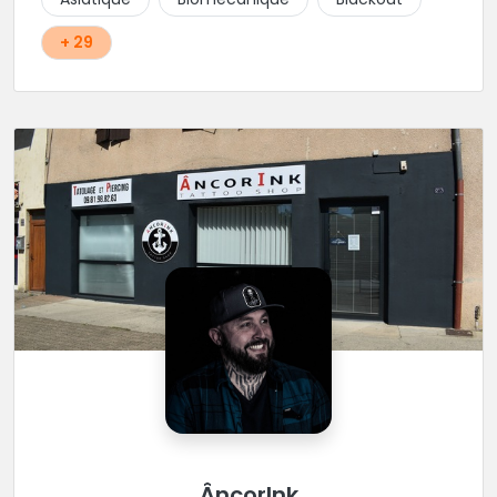
recommandée !
+ 29
ÂncorInk