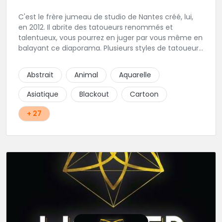
C'est le frère jumeau de studio de Nantes créé, lui,
en 2012. Il abrite des tatoueurs renommés et
talentueux, vous pourrez en juger par vous même en
balayant ce diaporama. Plusieurs styles de tatoueurs
cohabitent sous cette enseigne pour pouvoir
répondre à tout types de demandes. Bien sur dans
Abstrait
Animal
Aquarelle
une hygiène très stricte.
Asiatique
Blackout
Cartoon
+ 27