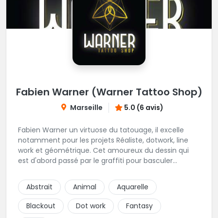
Fabien Warner (Warner Tattoo Shop)
Marseille
5.0 (6 avis)
Fabien Warner un virtuose du tatouage, il excelle
notamment pour les projets Réaliste, dotwork, line
work et géométrique. Cet amoureux du dessin qui
est d'abord passé par le graffiti pour basculer
rapidement dans le monde du tatouage sera vous
transmettre sa passion du détail pour peaufiner
Abstrait
Animal
Aquarelle
votre tatouage. On vous invite à découvrir les photos
de ses irréprochables travaux. Une des plus belles
Blackout
Dot work
Fantasy
adresse de tatouage, du sud de la France à ne