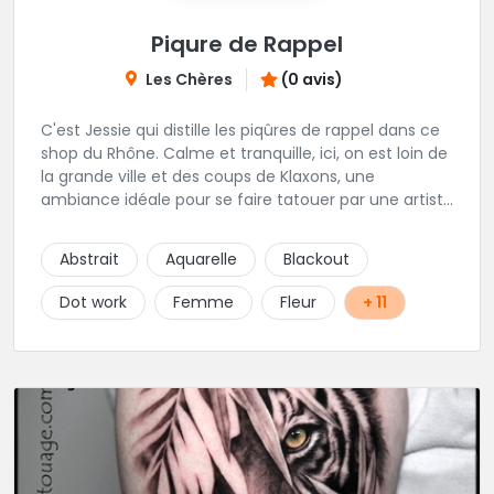
Piqure de Rappel
Les Chères
(0 avis)
C'est Jessie qui distille les piqûres de rappel dans ce
shop du Rhône. Calme et tranquille, ici, on est loin de
la grande ville et des coups de Klaxons, une
ambiance idéale pour se faire tatouer par une artiste
délicate et talentueuse spécialisée dans la finesse, le
Dotwork, ornemental et floral. Epaulée par AlexXx
Abstrait
Aquarelle
Blackout
Tattoo pour les petits tattoos, lettrage, darkwork,
mangas et Réalisme. Les horaires stipulés sont les
Dot work
Femme
Fleur
+ 11
horaires d'entrées libres.