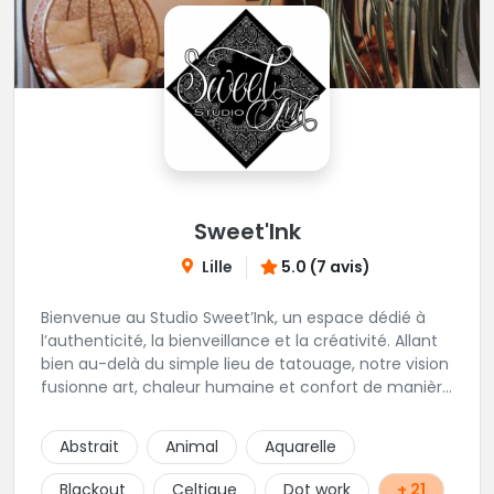
Sweet'Ink
Lille
5.0 (7 avis)
Bienvenue au Studio Sweet’Ink, un espace dédié à
l’authenticité, la bienveillance et la créativité. Allant
bien au-delà du simple lieu de tatouage, notre vision
fusionne art, chaleur humaine et confort de manière
harmonieuse. Envie de vous faire piquer ? Le Studio
est l’endroit idéal si vous souhaitez être
Abstrait
Animal
Aquarelle
accompagnés, guidé et vivre une expérience le tout
dans un lieu confortable et chaleureux.
Blackout
Celtique
Dot work
+ 21