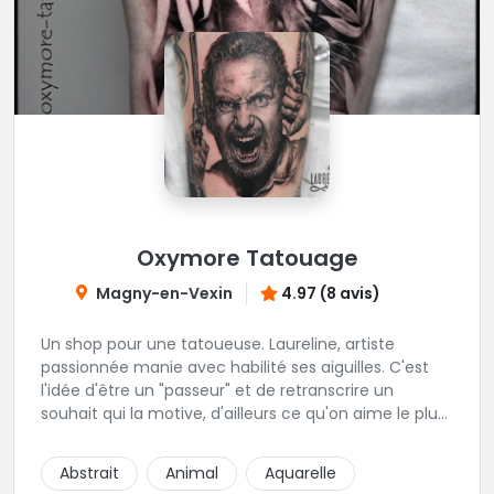
Oxymore Tatouage
Magny-en-Vexin
4.97 (8 avis)
Un shop pour une tatoueuse. Laureline, artiste
passionnée manie avec habilité ses aiguilles. C'est
l'idée d'être un "passeur" et de retranscrire un
souhait qui la motive, d'ailleurs ce qu'on aime le plus
c'est son approche du réalisme, de la gravure, et du
néo trad. Une tatoueuse recommandée et à
Abstrait
Animal
Aquarelle
recommander !