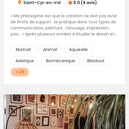
Saint-Cyr-en-Val
5.0 (4 avis)
« Ma philosophie est que la création ne doit pas avoir
de limite de support. Je pratique donc tout types de
communication, peinture , tatouage, impression,
pao… » Après plusieurs années à étudier le dessin et
la technique du tatouage en autonomie puis en
salon. Dans le respect des règles d’hygiènes, Nicolas
Abstrait
Animal
Aquarelle
vous conseille, réalise vos dessins et tatouage pour
votre plaisir dans une ambiance décontractée.
Asiatique
Biomécanique
Blackout
+ 29