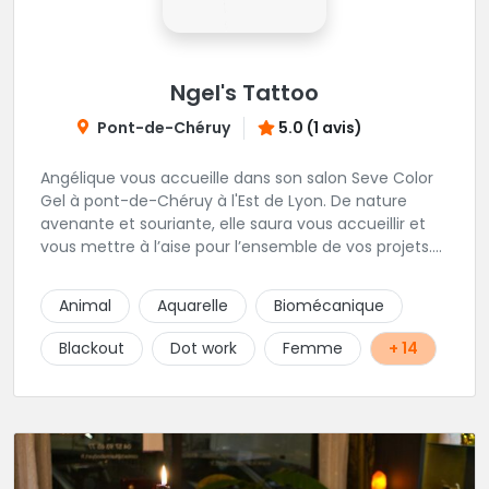
Ngel's Tattoo
Pont-de-Chéruy
5.0 (1 avis)
Angélique vous accueille dans son salon Seve Color
Gel à pont-de-Chéruy à l'Est de Lyon. De nature
avenante et souriante, elle saura vous accueillir et
vous mettre à l’aise pour l’ensemble de vos projets.
Son style très fin lui permet de réaliser tous types de
tatouages allant des calligraphies, motifs floraux au
Animal
Aquarelle
Biomécanique
réalisme.
Blackout
Dot work
Femme
+ 14