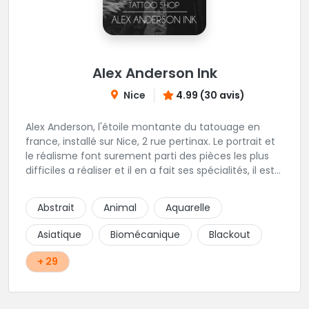
Alex Anderson Ink
Nice
4.99 (30 avis)
Alex Anderson, l'étoile montante du tatouage en
france, installé sur Nice, 2 rue pertinax. Le portrait et
le réalisme font surement parti des pièces les plus
difficiles a réaliser et il en a fait ses spécialités, il est
donc tout autant capable de faire du réalisme, du
religieux ou du chicanos. Romain son frère sera vous
Abstrait
Animal
Aquarelle
combler par sa finesse pour des pièces comme le
mandala, l'ornemental ou la calligraphie pour le
Asiatique
Biomécanique
Blackout
bonheur des futurs tatoués. Il y a aussi Léa, Maureen,
Fat, Tom, Sento, Lily, des artistes hors normes. Il n'y a
+ 29
qu'à regarder les pièces sélectionnées ici pour
comprendre à qui l'on à affaire. Ambiance
décontractée et très professionnelle.