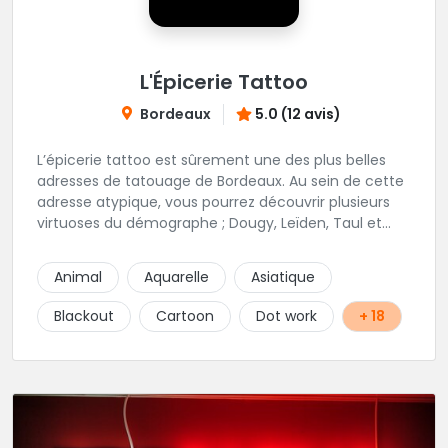
L'Épicerie Tattoo
Bordeaux
5.0 (12 avis)
L’épicerie tattoo est sûrement une des plus belles
adresses de tatouage de Bordeaux. Au sein de cette
adresse atypique, vous pourrez découvrir plusieurs
virtuoses du démographe ; Dougy, Leïden, Taul et
Laura Stone. Dans une ambiance traditionnelle, bon
enfant et sympathique, vous pourrez demander
Animal
Aquarelle
Asiatique
conseil pour votre tattoo. N'hésitez plus une seconde
pour rencontrer cette belle équipe !
Blackout
Cartoon
Dot work
+ 18