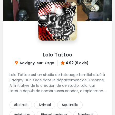
Lolo Tattoo
Savigny-sur-Orge
4.92 (9 avis)
Lolo Tattoo est un studio de tatouage familial situé à
Savigny-sur-Orge dans le département de l'Essonne.
A l'initiative de la création de ce studio, Lolo, qui
tatoue depuis de nombreuses années, a rapidement
été rejoint par oceane qui apporte une touche
féminine aux projets de tatouage. Karine, la femme
Abstrait
Animal
Aquarelle
de Lolo, s'occupera de tous vos projets de piercing.
Une équipe familiale et chaleureuse vivement
Asiatique
Biomécanique
Blackout