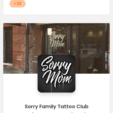
surtout pas rater !
+ 20
Sorry Family Tattoo Club