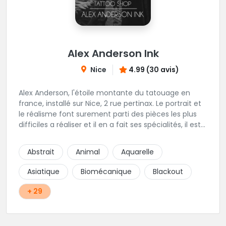
Alex Anderson Ink
Nice
4.99 (30 avis)
Alex Anderson, l'étoile montante du tatouage en
france, installé sur Nice, 2 rue pertinax. Le portrait et
le réalisme font surement parti des pièces les plus
difficiles a réaliser et il en a fait ses spécialités, il est
donc tout autant capable de faire du réalisme, du
religieux ou du chicanos. Romain son frère sera vous
Abstrait
Animal
Aquarelle
combler par sa finesse pour des pièces comme le
mandala, l'ornemental ou la calligraphie pour le
Asiatique
Biomécanique
Blackout
bonheur des futurs tatoués. Il y a aussi Léa, Maureen,
Fat, Tom, Sento, Lily, des artistes hors normes. Il n'y a
+ 29
qu'à regarder les pièces sélectionnées ici pour
comprendre à qui l'on à affaire. Ambiance
décontractée et très professionnelle.