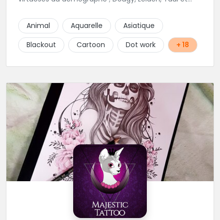
Laura Stone. Dans une ambiance traditionnelle, bon
enfant et sympathique, vous pourrez demander
Animal
Aquarelle
Asiatique
conseil pour votre tattoo. N'hésitez plus une seconde
pour rencontrer cette belle équipe !
Blackout
Cartoon
Dot work
+ 18