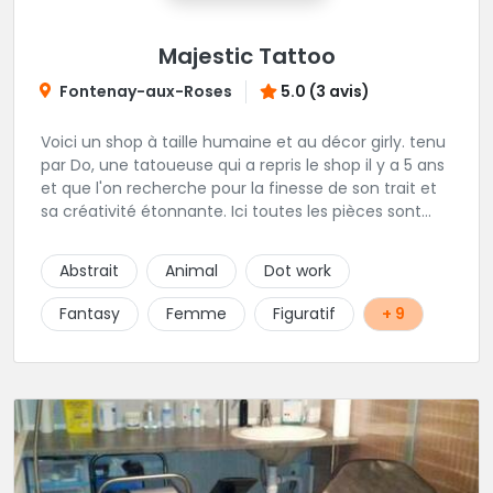
Majestic Tattoo
Fontenay-aux-Roses
5.0 (3 avis)
Voici un shop à taille humaine et au décor girly. tenu
par Do, une tatoueuse qui a repris le shop il y a 5 ans
et que l'on recherche pour la finesse de son trait et
sa créativité étonnante. Ici toutes les pièces sont
uniques, détaillées et réalisées à la demande du
client. Les séances de tatouage se font en musique
Abstrait
Animal
Dot work
et dans une ambiance décontractée.
Fantasy
Femme
Figuratif
+ 9