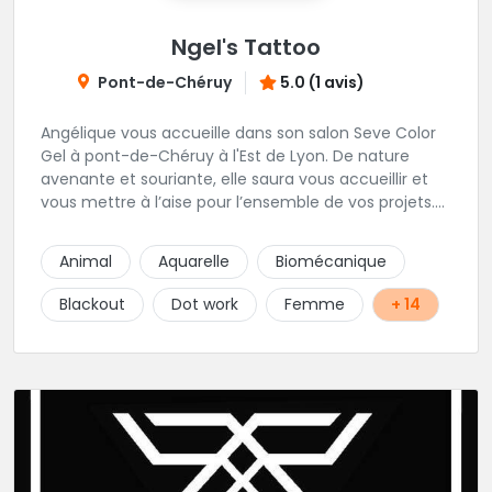
Ngel's Tattoo
Pont-de-Chéruy
5.0 (1 avis)
Angélique vous accueille dans son salon Seve Color
Gel à pont-de-Chéruy à l'Est de Lyon. De nature
avenante et souriante, elle saura vous accueillir et
vous mettre à l’aise pour l’ensemble de vos projets.
Son style très fin lui permet de réaliser tous types de
tatouages allant des calligraphies, motifs floraux au
Animal
Aquarelle
Biomécanique
réalisme.
Blackout
Dot work
Femme
+ 14