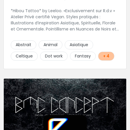
*Hibou Tattoo* by Leeloo. «Exclusivement sur R.d.v »
Atelier Privé certifié Vegan. Styles pratiqués :
Illustrations d’inspiration Asiatique, Spirituelle, Florale
et Ornementale. Pointillisme en Nuances de Noirs et
Gris avec une touche de couleur. Rdv via la page Fb
de l’Atelier :
Abstrait
Animal
Asiatique
https://www.facebook.com/HibouTattoos
Celtique
Dot work
Fantasy
+ 4