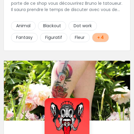
porte de ce shop vous découvrirez Bruno le tatoueur.
Il saura prendre le temps de discuter avec vous de
votre projet de tatouage. N'hésitez pas à lui envoyer
un message ou à l'appeler.
Animal
Blackout
Dot work
Fantasy
Figuratif
Fleur
+ 4