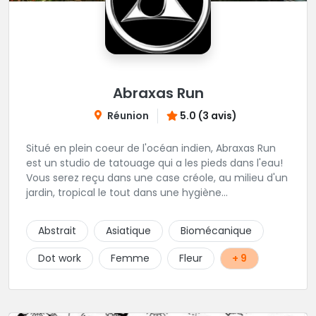
Abraxas Run
Réunion
5.0 (3 avis)
Situé en plein coeur de l'océan indien, Abraxas Run
est un studio de tatouage qui a les pieds dans l'eau!
Vous serez reçu dans une case créole, au milieu d'un
jardin, tropical le tout dans une hygiène
irréprochable! Vous trouverez également un large
choix de bijoux et uniquement dans des matières
Abstrait
Asiatique
Biomécanique
biocompatibles! Vous le trouverez à Saint-Gilles les
Bains...les doigts de pieds en éventail...
Dot work
Femme
Fleur
+ 9