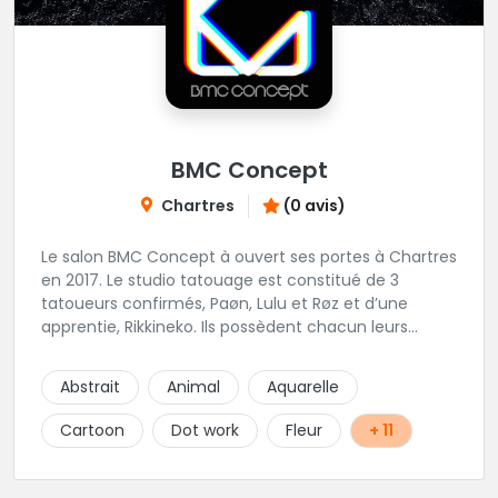
BMC Concept
Chartres
(0 avis)
Le salon BMC Concept à ouvert ses portes à Chartres
en 2017. Le studio tatouage est constitué de 3
tatoueurs confirmés, Paøn, Lulu et Røz et d’une
apprentie, Rikkineko. Ils possèdent chacun leurs
univers ce qui permet à chaque personne
souhaitant se faire tatouer de pouvoir construire un
Abstrait
Animal
Aquarelle
projet entièrement personnalisé. Une pierceuse est
présente en Guest environ une semaine par mois au
Cartoon
Dot work
Fleur
+ 11
salon.