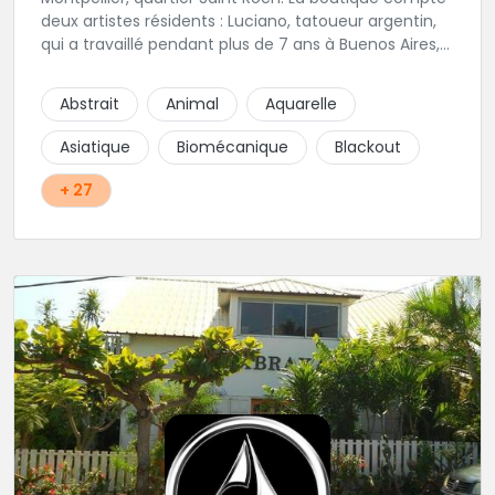
deux artistes résidents : Luciano, tatoueur argentin,
qui a travaillé pendant plus de 7 ans à Buenos Aires,
avant de venir s'installer en France en 2014. Et, Jaxar,
qui a travaillé dans plusieurs boutiques de la ville
Abstrait
Animal
Aquarelle
avant de rejoindre notre équipe. La boutique
accueille plusieurs artistes tatoueurs en tant que
Asiatique
Biomécanique
Blackout
guests tout au long de l'année afin de proposer
d'autres styles.
+ 27