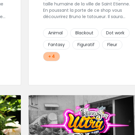
taille humaine de la ville de Saint Etienne.
En poussant la porte de ce shop vous
les
découvrirez Bruno le tatoueur. Il saura
est
prendre le temps de discuter avec vous de
votre projet de tatouage. N'hésitez pas à lui
Animal
Blackout
Dot work
envoyer un message ou à l'appeler.
 sa
Fantasy
Figuratif
Fleur
+ 4
r
ce