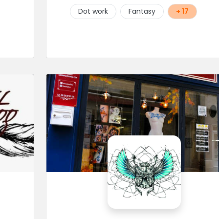
ne
Dot work
Fantasy
+ 17
t
e