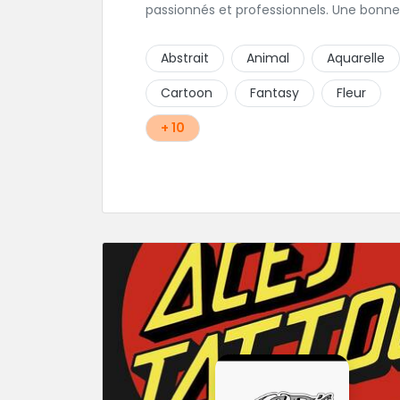
passionnés et professionnels. Une bonne
ambiance émane naturellement de ce
shop en compagnie de Angéline et Ludo
Abstrait
Animal
Aquarelle
Cartoon
Fantasy
Fleur
+ 10