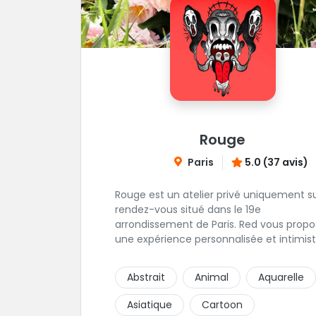
Rouge
Paris
5.0 (37 avis)
Rouge est un atelier privé uniquement s
rendez-vous situé dans le 19e
arrondissement de Paris. Red vous propose
une expérience personnalisée et intimist
"Mais, dis nous, pourquoi un atelier privé
?"C'est simple, cela permet de proposer 
Abstrait
Animal
Aquarelle
même qualité de service à tous les
tatoué(e)s. L'intérêt est de prendre son
Asiatique
Cartoon
temps, faire les bons choix, et toujours s