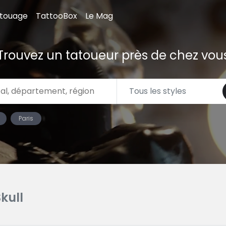
atouage
TattooBox
Le Mag
Trouvez un tatoueur près de chez vou
Paris
Skull