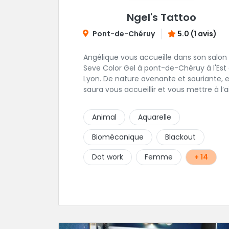
Ngel's Tattoo
Pont-de-Chéruy
5.0 (1 avis)
Angélique vous accueille dans son salon
Seve Color Gel à pont-de-Chéruy à l'Est
Lyon. De nature avenante et souriante, elle
saura vous accueillir et vous mettre à l’a
pour l’ensemble de vos projets. Son style
très fin lui permet de réaliser tous types
Animal
Aquarelle
tatouages allant des calligraphies, motif
floraux au réalisme.
Biomécanique
Blackout
Dot work
Femme
+ 14