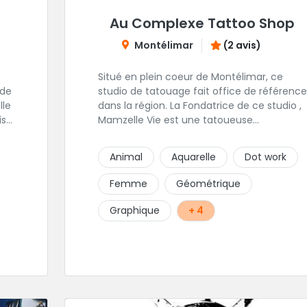
Au Complexe Tattoo Shop
Montélimar
(2 avis)
Situé en plein coeur de Montélimar, ce
 de
studio de tatouage fait office de référence
dans la région. La Fondatrice de ce studio ,
ise
Mamzelle Vie est une tatoueuse
talentueuse que vous pouvez consulter les
 de
yeux fermés ! Une excellente adresse !
Animal
Aquarelle
Dot work
s
Femme
Géométrique
Graphique
+ 4