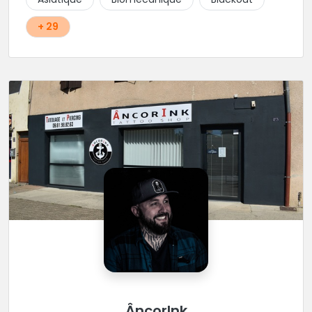
recommandée !
+ 29
ÂncorInk