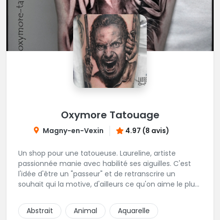
Oxymore Tatouage
Magny-en-Vexin
4.97 (8 avis)
Un shop pour une tatoueuse. Laureline, artiste
passionnée manie avec habilité ses aiguilles. C'est
l'idée d'être un "passeur" et de retranscrire un
souhait qui la motive, d'ailleurs ce qu'on aime le plus
c'est son approche du réalisme, de la gravure, et du
néo trad. Une tatoueuse recommandée et à
Abstrait
Animal
Aquarelle
recommander !