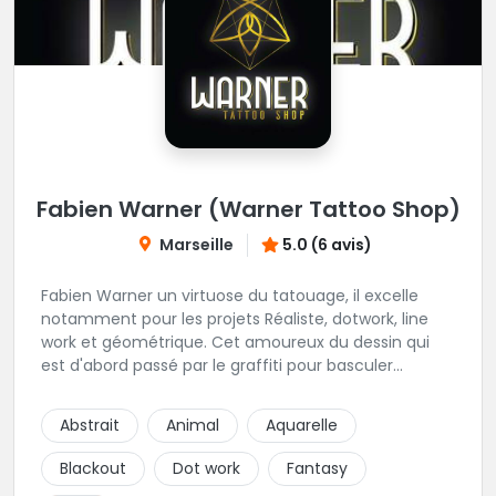
Fabien Warner (Warner Tattoo Shop)
Marseille
5.0 (6 avis)
Fabien Warner un virtuose du tatouage, il excelle
notamment pour les projets Réaliste, dotwork, line
work et géométrique. Cet amoureux du dessin qui
est d'abord passé par le graffiti pour basculer
rapidement dans le monde du tatouage sera vous
transmettre sa passion du détail pour peaufiner
Abstrait
Animal
Aquarelle
votre tatouage. On vous invite à découvrir les photos
de ses irréprochables travaux. Une des plus belles
Blackout
Dot work
Fantasy
adresse de tatouage, du sud de la France à ne