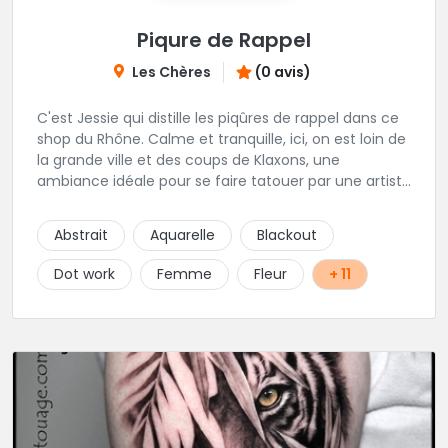
Piqure de Rappel
Les Chères
(0 avis)
C'est Jessie qui distille les piqûres de rappel dans ce
shop du Rhône. Calme et tranquille, ici, on est loin de
la grande ville et des coups de Klaxons, une
ambiance idéale pour se faire tatouer par une artiste
délicate et talentueuse spécialisée dans la finesse, le
Dotwork, ornemental et floral. Epaulée par AlexXx
Abstrait
Aquarelle
Blackout
Tattoo pour les petits tattoos, lettrage, darkwork,
mangas et Réalisme. Les horaires stipulés sont les
Dot work
Femme
Fleur
+ 11
horaires d'entrées libres.