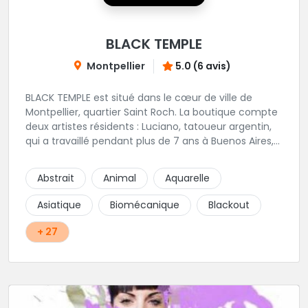
BLACK TEMPLE
Montpellier
5.0 (6 avis)
BLACK TEMPLE est situé dans le cœur de ville de
Montpellier, quartier Saint Roch. La boutique compte
deux artistes résidents : Luciano, tatoueur argentin,
qui a travaillé pendant plus de 7 ans à Buenos Aires,
avant de venir s'installer en France en 2014. Et, Jaxar,
qui a travaillé dans plusieurs boutiques de la ville
Abstrait
Animal
Aquarelle
avant de rejoindre notre équipe. La boutique
accueille plusieurs artistes tatoueurs en tant que
Asiatique
Biomécanique
Blackout
guests tout au long de l'année afin de proposer
d'autres styles.
+ 27