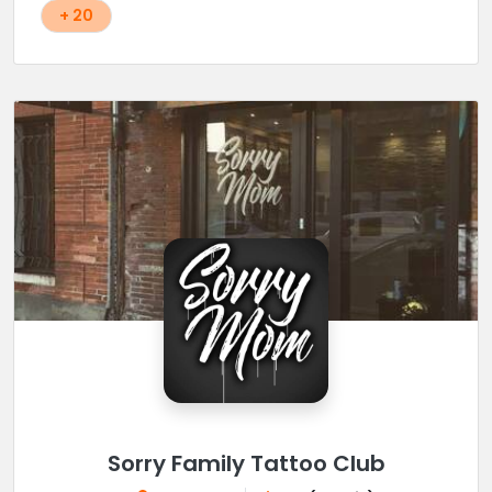
surtout pas rater !
+ 20
Sorry Family Tattoo Club