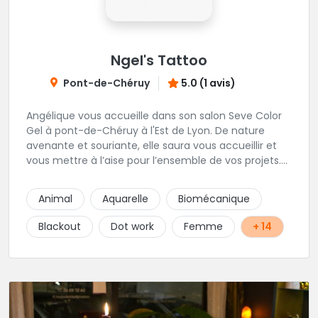
Ngel's Tattoo
Pont-de-Chéruy
5.0 (1 avis)
Angélique vous accueille dans son salon Seve Color
Gel à pont-de-Chéruy à l'Est de Lyon. De nature
avenante et souriante, elle saura vous accueillir et
vous mettre à l’aise pour l’ensemble de vos projets.
Son style très fin lui permet de réaliser tous types de
tatouages allant des calligraphies, motifs floraux au
Animal
Aquarelle
Biomécanique
réalisme.
Blackout
Dot work
Femme
+ 14