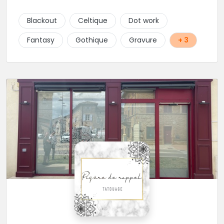
signification. Notre équipe réunit des artistes
talentueux, capables de travailler une large gamme
Blackout
Celtique
Dot work
de styles, pour vous offrir des créations aussi variées
que chargées de sens. Tout au long de l’année, nous
Fantasy
Gothique
Gravure
+ 3
accueillons également des guests venus d’horizons
différents (à suivre sur Instagram et sur le site du
shop.) Installé au cœur de Rabastens, dans un
bâtiment chargé d’histoire, Blacksquad Tattooshop
est un lieu où se mêlent intimité, créativité et bien-
être. Ici, on tatoue pour marquer la peau et l’âme. 🌐
RDV : https://www.blacksquad-
tattooshop.com/contact