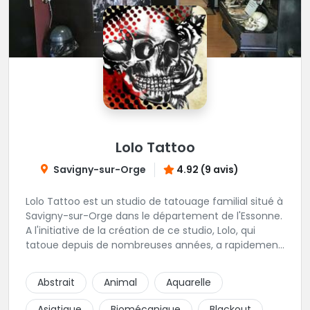
Lolo Tattoo
Savigny-sur-Orge
4.92 (9 avis)
Lolo Tattoo est un studio de tatouage familial situé à
Savigny-sur-Orge dans le département de l'Essonne.
A l'initiative de la création de ce studio, Lolo, qui
tatoue depuis de nombreuses années, a rapidement
été rejoint par oceane qui apporte une touche
féminine aux projets de tatouage. Karine, la femme
Abstrait
Animal
Aquarelle
de Lolo, s'occupera de tous vos projets de piercing.
Une équipe familiale et chaleureuse vivement
Asiatique
Biomécanique
Blackout