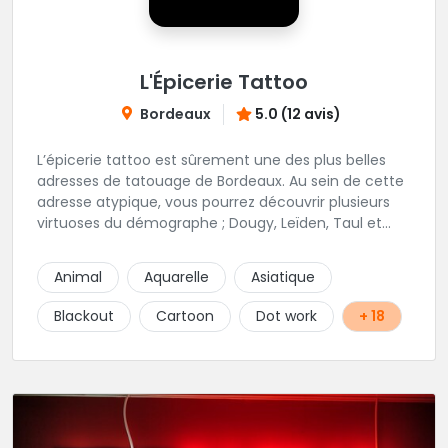
L'Épicerie Tattoo
Bordeaux
5.0 (12 avis)
L’épicerie tattoo est sûrement une des plus belles
adresses de tatouage de Bordeaux. Au sein de cette
adresse atypique, vous pourrez découvrir plusieurs
virtuoses du démographe ; Dougy, Leïden, Taul et
Laura Stone. Dans une ambiance traditionnelle, bon
enfant et sympathique, vous pourrez demander
Animal
Aquarelle
Asiatique
conseil pour votre tattoo. N'hésitez plus une seconde
pour rencontrer cette belle équipe !
Blackout
Cartoon
Dot work
+ 18