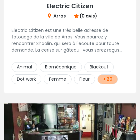
Electric Citizen
Arras
(0 avis)
Electric Citizen est une très belle adresse de
tatouage de la ville de Arras. Vous pourrez y
rencontrer Shaolin, qui sera à l'écoute pour toute
demande. La cerise sur gâteau : vous serez reçus
dans la bonne humeur et dans une ambiance
conviviale. N'hésitez à vous rendre au studio pour
Animal
Biomécanique
Blackout
que l'équipe vous aiguille dans votre projet.
Dot work
Femme
Fleur
+ 20