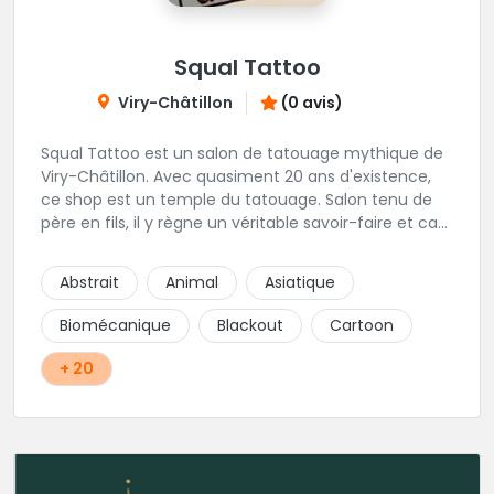
Squal Tattoo
Viry-Châtillon
(0 avis)
Squal Tattoo est un salon de tatouage mythique de
Viry-Châtillon. Avec quasiment 20 ans d'existence,
ce shop est un temple du tatouage. Salon tenu de
père en fils, il y règne un véritable savoir-faire et ca
ressort d'ailleurs sur les magnifiques créations
réalisés par les tatoueurs du shop. N'hésitez-plus,
Abstrait
Animal
Asiatique
Squal Tattoo est un véritable institution du tatouage
!!
Biomécanique
Blackout
Cartoon
+ 20