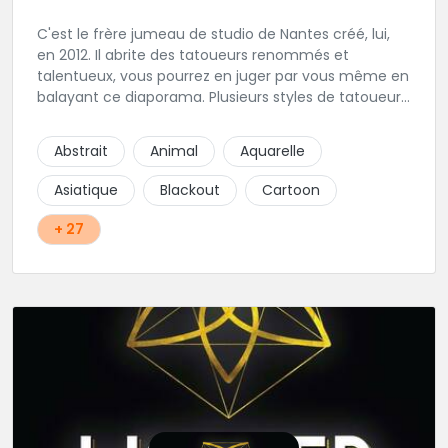
C'est le frère jumeau de studio de Nantes créé, lui,
en 2012. Il abrite des tatoueurs renommés et
talentueux, vous pourrez en juger par vous même en
balayant ce diaporama. Plusieurs styles de tatoueurs
cohabitent sous cette enseigne pour pouvoir
répondre à tout types de demandes. Bien sur dans
Abstrait
Animal
Aquarelle
une hygiène très stricte.
Asiatique
Blackout
Cartoon
+ 27