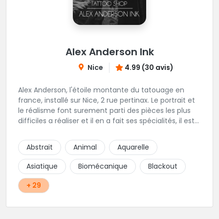
Alex Anderson Ink
Nice
4.99 (30 avis)
Alex Anderson, l'étoile montante du tatouage en
france, installé sur Nice, 2 rue pertinax. Le portrait et
le réalisme font surement parti des pièces les plus
difficiles a réaliser et il en a fait ses spécialités, il est
donc tout autant capable de faire du réalisme, du
religieux ou du chicanos. Romain son frère sera vous
Abstrait
Animal
Aquarelle
combler par sa finesse pour des pièces comme le
mandala, l'ornemental ou la calligraphie pour le
Asiatique
Biomécanique
Blackout
bonheur des futurs tatoués. Il y a aussi Léa, Maureen,
Fat, Tom, Sento, Lily, des artistes hors normes. Il n'y a
+ 29
qu'à regarder les pièces sélectionnées ici pour
comprendre à qui l'on à affaire. Ambiance
décontractée et très professionnelle.