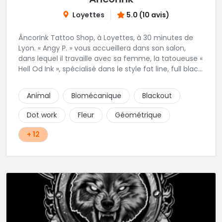
Loyettes
5.0 (10 avis)
ÂncorInk Tattoo Shop, à Loyettes, à 30 minutes de
Lyon. « Angy P. » vous accueillera dans son salon,
dans lequel il travaille avec sa femme, la tatoueuse «
Hell Od Ink », spécialisé dans le style fat line, full black
et ornemental. Vous pourrez également retrouvez
notre perceuse, « Piercing by Strega ».
Animal
Biomécanique
Blackout
Dot work
Fleur
Géométrique
+ 12