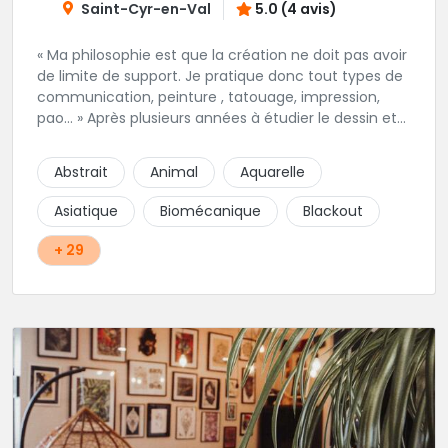
Saint-Cyr-en-Val
5.0 (4 avis)
« Ma philosophie est que la création ne doit pas avoir
de limite de support. Je pratique donc tout types de
communication, peinture , tatouage, impression,
pao… » Après plusieurs années à étudier le dessin et
la technique du tatouage en autonomie puis en
salon. Dans le respect des règles d’hygiènes, Nicolas
Abstrait
Animal
Aquarelle
vous conseille, réalise vos dessins et tatouage pour
votre plaisir dans une ambiance décontractée.
Asiatique
Biomécanique
Blackout
+ 29