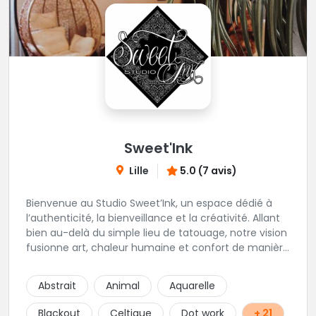
Sweet'Ink
Lille
5.0 (7 avis)
Bienvenue au Studio Sweet’Ink, un espace dédié à
l’authenticité, la bienveillance et la créativité. Allant
bien au-delà du simple lieu de tatouage, notre vision
fusionne art, chaleur humaine et confort de manière
harmonieuse. Envie de vous faire piquer ? Le Studio
est l’endroit idéal si vous souhaitez être
Abstrait
Animal
Aquarelle
accompagnés, guidé et vivre une expérience le tout
dans un lieu confortable et chaleureux.
Blackout
Celtique
Dot work
+ 21