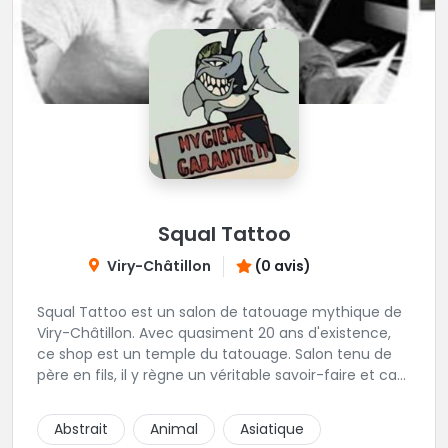
Squal Tattoo
Viry-Châtillon
(0 avis)
Squal Tattoo est un salon de tatouage mythique de
Viry-Châtillon. Avec quasiment 20 ans d'existence,
ce shop est un temple du tatouage. Salon tenu de
père en fils, il y règne un véritable savoir-faire et ca
ressort d'ailleurs sur les magnifiques créations
réalisés par les tatoueurs du shop. N'hésitez-plus,
Abstrait
Animal
Asiatique
Squal Tattoo est un véritable institution du tatouage