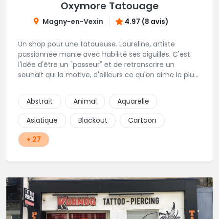
Oxymore Tatouage
Magny-en-Vexin
4.97 (8 avis)
Un shop pour une tatoueuse. Laureline, artiste
passionnée manie avec habilité ses aiguilles. C'est
l'idée d'être un "passeur" et de retranscrire un
souhait qui la motive, d'ailleurs ce qu'on aime le plus
c'est son approche du réalisme, de la gravure, et du
néo trad. Une tatoueuse recommandée et à
Abstrait
Animal
Aquarelle
recommander !
Asiatique
Blackout
Cartoon
+ 27