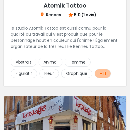
Atomik Tattoo
Rennes
5.0 (1 avis)
le studio Atomik Tattoo est aussi connu pour la
qualité du travail qui y est produit que pour le
personnage haut en couleur qui l'anime ! Également
organisateur de la très réussie Rennes Tattoo
Convention. Dans un univers très marqué old school,
mais pas que, vous pourrez passer sous le
Abstrait
Animal
Femme
dermographe de Miss Atomik . Avec l'assurance de
repartir avec un beau tatouage et un bon souvenir ;)
Figuratif
Fleur
Graphique
+ 11