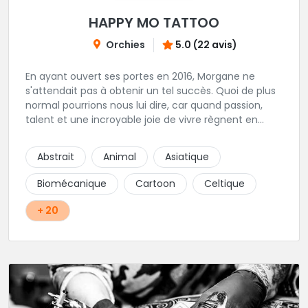
HAPPY MO TATTOO
Orchies
5.0 (22 avis)
En ayant ouvert ses portes en 2016, Morgane ne
s'attendait pas à obtenir un tel succès. Quoi de plus
normal pourrions nous lui dire, car quand passion,
talent et une incroyable joie de vivre règnent en
maîtres, il faut s'attendre à voir de nombreuses
personnes pointer le bout de leurs nez. Si le tatouage
Abstrait
Animal
Asiatique
n'est pas l'unique corde qu'elle possède à son arc,
c'est assurément une de ses spécialités! Oldschool,
Biomécanique
Cartoon
Celtique
Dotwork, et autres Ornementaux, ce shop vous
propose des tatouages aux motifs originaux et au
+ 20
traits assurés conçus spécialement pour vous, que
ce soit via handpoke ou dermographe! La création
sur mesure avec un entretien au préalable est
obligatoire dans ce shop privé. Une très belle adresse
où l'on sait accueillir, hygiène impeccable, que
demander de plus?