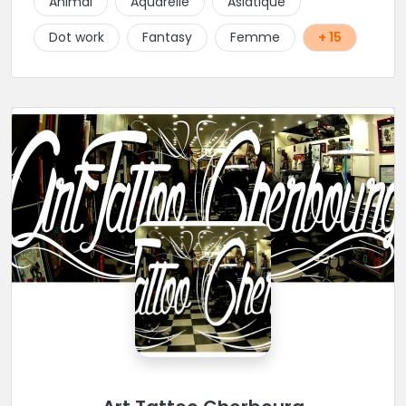
Animal
Aquarelle
Asiatique
Piercings.
Dot work
Fantasy
Femme
+ 15