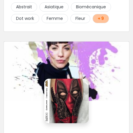
choix de bijoux et uniquement dans des matières
Abstrait
Asiatique
Biomécanique
biocompatibles! Vous le trouverez à Saint-Gilles les
Bains...les doigts de pieds en éventail...
Dot work
Femme
Fleur
+ 9