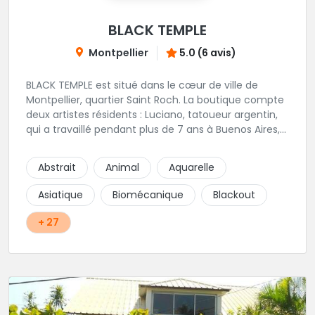
BLACK TEMPLE
Montpellier
5.0 (6 avis)
BLACK TEMPLE est situé dans le cœur de ville de
Montpellier, quartier Saint Roch. La boutique compte
deux artistes résidents : Luciano, tatoueur argentin,
qui a travaillé pendant plus de 7 ans à Buenos Aires,
avant de venir s'installer en France en 2014. Et, Jaxar,
qui a travaillé dans plusieurs boutiques de la ville
Abstrait
Animal
Aquarelle
avant de rejoindre notre équipe. La boutique
accueille plusieurs artistes tatoueurs en tant que
Asiatique
Biomécanique
Blackout
guests tout au long de l'année afin de proposer
d'autres styles.
+ 27