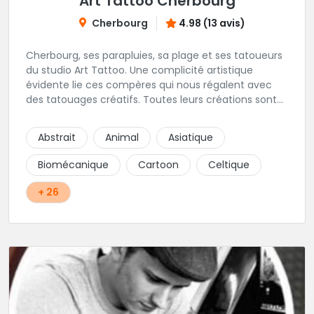
Art Tattoo Cherbourg
Cherbourg
4.98 (13 avis)
Cherbourg, ses parapluies, sa plage et ses tatoueurs
du studio Art Tattoo. Une complicité artistique
évidente lie ces compères qui nous régalent avec
des tatouages créatifs. Toutes leurs créations sont
uniques et réalisées dans le respect des règles
d'hygiène les plus strictes. Du new-school, du old
Abstrait
Animal
Asiatique
school, fantasy ou encore réaliste, Niko, Anthony,
Cody et les nombreux Guest seront adapter vos
Biomécanique
Cartoon
Celtique
idées en tatouages uniques et créatifs.
+ 26