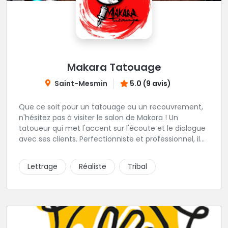
Makara Tatouage
Saint-Mesmin
5.0 (9 avis)
Que ce soit pour un tatouage ou un recouvrement,
n'hésitez pas à visiter le salon de Makara ! Un
tatoueur qui met l'accent sur l'écoute et le dialogue
avec ses clients. Perfectionniste et professionnel, il
travaille avec les meilleures encres et les meilleures
aiguilles, pour un résultat bluffant qui résiste au
Lettrage
Réaliste
Tribal
temps. Salon privée sur rdv et toujours avec une
étude de tattoo au préalable.