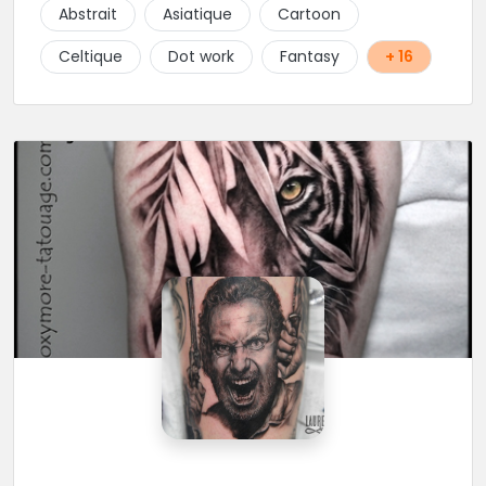
tatouage. N'hésitez pas, contactez-les et vous n'en
Abstrait
Asiatique
Cartoon
serez que ravi !!
Celtique
Dot work
Fantasy
+ 16