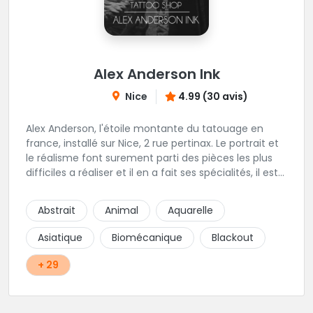
Alex Anderson Ink
Nice
4.99 (30 avis)
Alex Anderson, l'étoile montante du tatouage en
france, installé sur Nice, 2 rue pertinax. Le portrait et
le réalisme font surement parti des pièces les plus
difficiles a réaliser et il en a fait ses spécialités, il est
donc tout autant capable de faire du réalisme, du
religieux ou du chicanos. Romain son frère sera vous
Abstrait
Animal
Aquarelle
combler par sa finesse pour des pièces comme le
mandala, l'ornemental ou la calligraphie pour le
Asiatique
Biomécanique
Blackout
bonheur des futurs tatoués. Il y a aussi Léa, Maureen,
Fat, Tom, Sento, Lily, des artistes hors normes. Il n'y a
+ 29
qu'à regarder les pièces sélectionnées ici pour
comprendre à qui l'on à affaire. Ambiance
décontractée et très professionnelle.