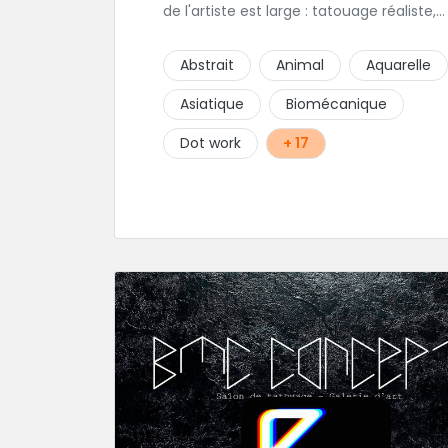
de l'artiste est large : tatouage réaliste,
tatouage asiatique ou en core tatouage
figuratif. Tout est question d'échange p
Abstrait
Animal
Aquarelle
construire un projet qui vous ressemble.
Asiatique
Biomécanique
Dot work
+ 17