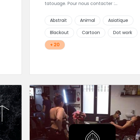
tatouage. Pour nous contacter :
contact@karmabodyart.fr
our
Abstrait
Animal
Asiatique
Blackout
Cartoon
Dot work
+ 20