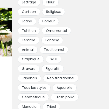
Lettrage
Fleur
Cartoon
Religieux
Latino
Horreur
Tahitien
Ornemental
Femme
Fantasy
Animal
Traditionnel
Graphique
Skull
Gravure
Figuratif
Japonais
Neo traditionnel
Tous les styles
Aquarelle
Géométrique
Trash polka
Mandala
Tribal