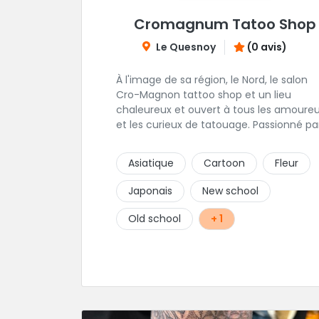
Cromagnum Tatoo Shop
Le Quesnoy
(0 avis)
À l'image de sa région, le Nord, le salon
Cro-Magnon tattoo shop et un lieu
chaleureux et ouvert à tous les amoure
et les curieux de tatouage. Passionné pa
son métier, Christophe met ses qualités
artistiques à votre service.
Asiatique
Cartoon
Fleur
Japonais
New school
Old school
+ 1