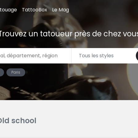
atouage
TattooBox
Le Mag
Trouvez un tatoueur près de chez vou
Paris
Old school