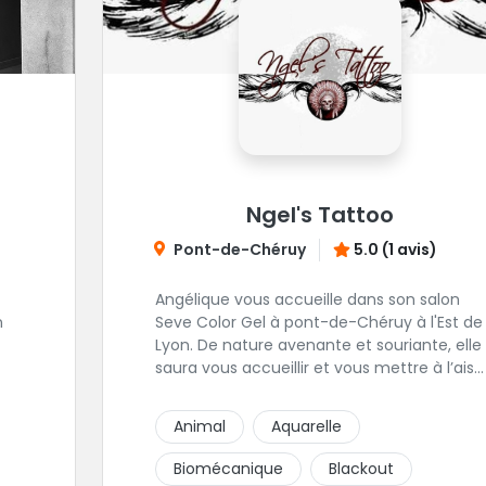
Ngel's Tattoo
Pont-de-Chéruy
5.0 (1 avis)
Angélique vous accueille dans son salon
n
Seve Color Gel à pont-de-Chéruy à l'Est de
Lyon. De nature avenante et souriante, elle
saura vous accueillir et vous mettre à l’aise
pour l’ensemble de vos projets. Son style
très fin lui permet de réaliser tous types de
Animal
Aquarelle
tatouages allant des calligraphies, motifs
floraux au réalisme.
Biomécanique
Blackout