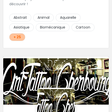
découvrir !
Abstrait
Animal
Aquarelle
Asiatique
Biomécanique
Cartoon
+ 25