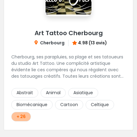
Art Tattoo Cherbourg
Cherbourg
4.98 (13 avis)
Cherbourg, ses parapluies, sa plage et ses tatoueurs
du studio Art Tattoo. Une complicité artistique
évidente lie ces compères qui nous régalent avec
des tatouages créatifs. Toutes leurs créations sont
uniques et réalisées dans le respect des règles
d'hygiène les plus strictes. Du new-school, du old
Abstrait
Animal
Asiatique
school, fantasy ou encore réaliste, Niko, Anthony,
Cody et les nombreux Guest seront adapter vos
Biomécanique
Cartoon
Celtique
idées en tatouages uniques et créatifs.
+ 26