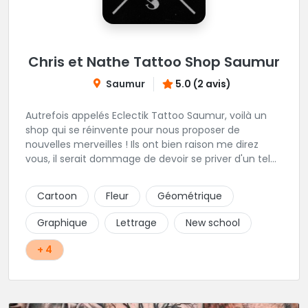
Chris et Nathe Tattoo Shop Saumur
Saumur
5.0 (2 avis)
Autrefois appelés Eclectik Tattoo Saumur, voilà un
shop qui se réinvente pour nous proposer de
nouvelles merveilles ! Ils ont bien raison me direz
vous, il serait dommage de devoir se priver d'un tel
talent pour les gribouillages épiderminques. Ici, place
au projet perso, ils savent presque tout faire et vous
Cartoon
Fleur
Géométrique
offrons un accompagnement propice à sublimer vos
idées. En plein centre de la ville, cadre et ambiance
Graphique
Lettrage
New school
génial, hygiène impeccable, leurs faire une critique
m'est bien difficile!
+ 4