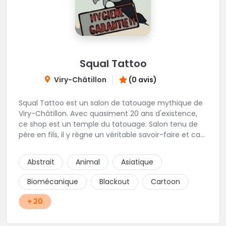
Squal Tattoo
Viry-Châtillon
(0 avis)
Squal Tattoo est un salon de tatouage mythique de
Viry-Châtillon. Avec quasiment 20 ans d'existence,
ce shop est un temple du tatouage. Salon tenu de
père en fils, il y règne un véritable savoir-faire et ca
ressort d'ailleurs sur les magnifiques créations
réalisés par les tatoueurs du shop. N'hésitez-plus,
Abstrait
Animal
Asiatique
Squal Tattoo est un véritable institution du tatouage
!!
Biomécanique
Blackout
Cartoon
+ 20