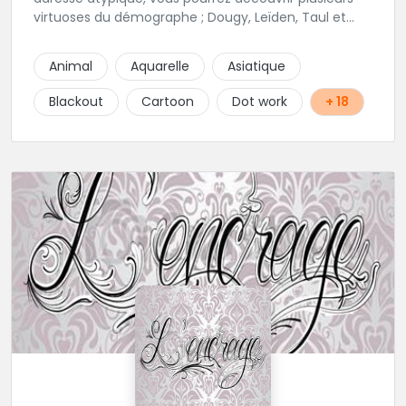
virtuoses du démographe ; Dougy, Leïden, Taul et
Laura Stone. Dans une ambiance traditionnelle, bon
enfant et sympathique, vous pourrez demander
Animal
Aquarelle
Asiatique
conseil pour votre tattoo. N'hésitez plus une seconde
pour rencontrer cette belle équipe !
Blackout
Cartoon
Dot work
+ 18