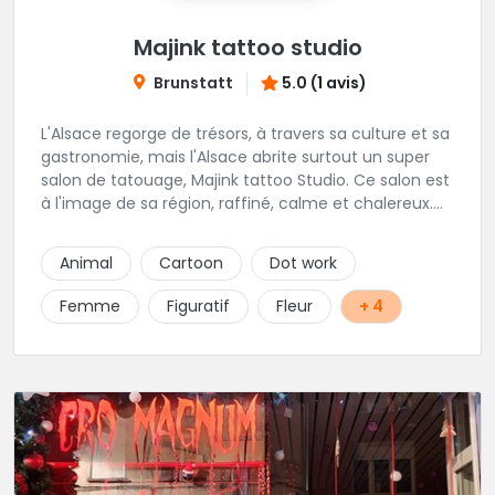
Majink tattoo studio
Brunstatt
5.0 (1 avis)
L'Alsace regorge de trésors, à travers sa culture et sa
gastronomie, mais l'Alsace abrite surtout un super
salon de tatouage, Majink tattoo Studio. Ce salon est
à l'image de sa région, raffiné, calme et chalereux.
Manu vous y attend et sera enchanté de vous faire
découvrir son super shop !
Animal
Cartoon
Dot work
Femme
Figuratif
Fleur
+ 4