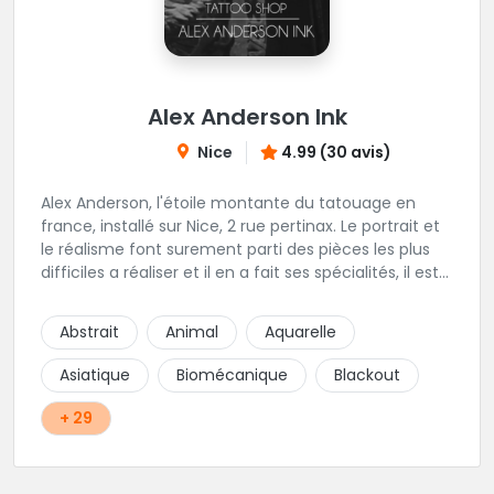
Alex Anderson Ink
Nice
4.99 (30 avis)
Alex Anderson, l'étoile montante du tatouage en
france, installé sur Nice, 2 rue pertinax. Le portrait et
le réalisme font surement parti des pièces les plus
difficiles a réaliser et il en a fait ses spécialités, il est
donc tout autant capable de faire du réalisme, du
religieux ou du chicanos. Romain son frère sera vous
Abstrait
Animal
Aquarelle
combler par sa finesse pour des pièces comme le
mandala, l'ornemental ou la calligraphie pour le
Asiatique
Biomécanique
Blackout
bonheur des futurs tatoués. Il y a aussi Léa, Maureen,
Fat, Tom, Sento, Lily, des artistes hors normes. Il n'y a
+ 29
qu'à regarder les pièces sélectionnées ici pour
comprendre à qui l'on à affaire. Ambiance
décontractée et très professionnelle.