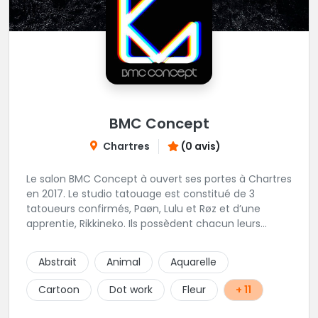
BMC Concept
Chartres
(0 avis)
Le salon BMC Concept à ouvert ses portes à Chartres
en 2017. Le studio tatouage est constitué de 3
tatoueurs confirmés, Paøn, Lulu et Røz et d’une
apprentie, Rikkineko. Ils possèdent chacun leurs
univers ce qui permet à chaque personne
souhaitant se faire tatouer de pouvoir construire un
Abstrait
Animal
Aquarelle
projet entièrement personnalisé. Une pierceuse est
présente en Guest environ une semaine par mois au
Cartoon
Dot work
Fleur
+ 11
salon.