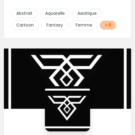
projets : new school, semi-réaliste, manga-pop
culture et traits fins. Foncez !
Abstrait
Aquarelle
Asiatique
Cartoon
Fantasy
Femme
+ 8