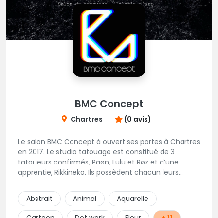
BMC Concept
Chartres
(0 avis)
Le salon BMC Concept à ouvert ses portes à Chartres
en 2017. Le studio tatouage est constitué de 3
tatoueurs confirmés, Paøn, Lulu et Røz et d’une
apprentie, Rikkineko. Ils possèdent chacun leurs
univers ce qui permet à chaque personne
souhaitant se faire tatouer de pouvoir construire un
Abstrait
Animal
Aquarelle
projet entièrement personnalisé. Une pierceuse est
présente en Guest environ une semaine par mois au
Cartoon
Dot work
Fleur
+ 11