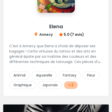
Elena
Annecy
5.0 (7 avis)
C'est à Annecy que Elena a choisi de déposer ses
bagages ! Cette virtuose du tattoo et des arts en
général épate par sa maitrise des couleurs et des
différentes techniques de tatouage. Ces pièces d'un
réalisme saisissant portent sa marque de fabrique :
On vient de très loin pour se faire tatouer par cette
Animal
Aquarelle
Fantasy
Fleur
artiste ! N'hésitez pas à la contacter par téléphone:
0648079720 ou messages sur Instagram ou
Graphique
Japonais
+ 2
Facebook.