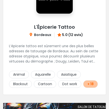
L'Épicerie Tattoo
Bordeaux
5.0 (12 avis)
L’épicerie tattoo est sûrement une des plus belles
adresses de tatouage de Bordeaux. Au sein de cette
adresse atypique, vous pourrez découvrir plusieurs
virtuoses du démographe ; Dougy, Leïden, Taul et
Laura Stone. Dans une ambiance traditionnelle, bon
enfant et sympathique, vous pourrez demander
Animal
Aquarelle
Asiatique
conseil pour votre tattoo. N'hésitez plus une seconde
pour rencontrer cette belle équipe !
Blackout
Cartoon
Dot work
+ 18