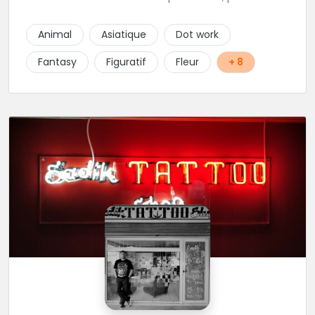
elle prend beaucoup de temps pour vos projets,
petits ou grands. Son truc, c'est que tant que ça ne
Animal
Asiatique
Dot work
"match" pas, tu ne seras pas satisfait, du coup elle
écoute beaucoup pour aboutir au projet parfait.
Fantasy
Figuratif
Fleur
+ 8
Projets qui sont toujours uniques d'ailleurs.
Rappelons-le, elle est au max niveau hygiène et
propreté, alors si vous êtes dans le coin, n'hésitez
pas.