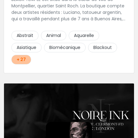
Montpellier, quartier Saint Roch. La boutique compte
deux artistes résidents : Luciano, tatoueur argentin,
qui a travaillé pendant plus de 7 ans à Buenos Aires,
avant de venir s'installer en France en 2014. Et, Jaxar,
qui a travaillé dans plusieurs boutiques de la ville
Abstrait
Animal
Aquarelle
avant de rejoindre notre équipe. La boutique
accueille plusieurs artistes tatoueurs en tant que
Asiatique
Biomécanique
Blackout
guests tout au long de l'année afin de proposer
d'autres styles.
+ 27