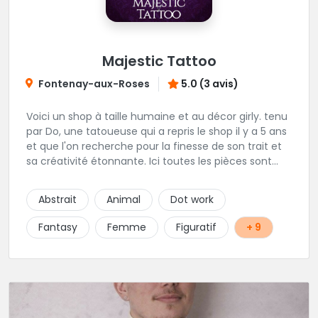
Majestic Tattoo
Fontenay-aux-Roses
5.0 (3 avis)
Voici un shop à taille humaine et au décor girly. tenu
par Do, une tatoueuse qui a repris le shop il y a 5 ans
et que l'on recherche pour la finesse de son trait et
sa créativité étonnante. Ici toutes les pièces sont
uniques, détaillées et réalisées à la demande du
client. Les séances de tatouage se font en musique
Abstrait
Animal
Dot work
et dans une ambiance décontractée.
Fantasy
Femme
Figuratif
+ 9