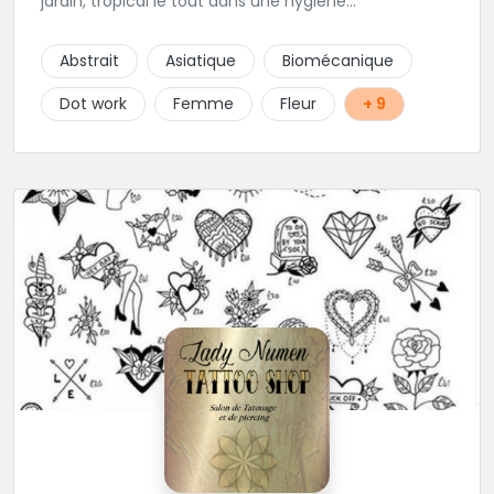
jardin, tropical le tout dans une hygiène
irréprochable! Vous trouverez également un large
choix de bijoux et uniquement dans des matières
Abstrait
Asiatique
Biomécanique
biocompatibles! Vous le trouverez à Saint-Gilles les
Bains...les doigts de pieds en éventail...
Dot work
Femme
Fleur
+ 9