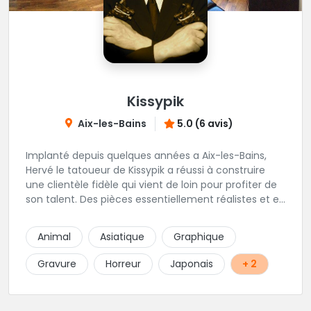
Kissypik
Aix-les-Bains
5.0 (6 avis)
Implanté depuis quelques années a Aix-les-Bains,
Hervé le tatoueur de Kissypik a réussi à construire
une clientèle fidèle qui vient de loin pour profiter de
son talent. Des pièces essentiellement réalistes et en
noir gris y sont élaborées avec brio. Vous ne trouvez
pas l'adresse? C'est normal, Hervé préfère que vous
Animal
Asiatique
Graphique
l'appeliez avant de passer au studio... pour éviter les
moment de rush. Une adresse secrète donc...mais
Gravure
Horreur
Japonais
+ 2
excellente.