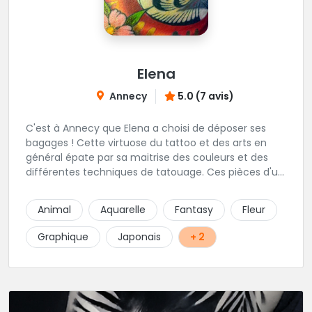
Elena
Annecy
5.0 (7 avis)
C'est à Annecy que Elena a choisi de déposer ses
bagages ! Cette virtuose du tattoo et des arts en
général épate par sa maitrise des couleurs et des
différentes techniques de tatouage. Ces pièces d'un
réalisme saisissant portent sa marque de fabrique :
On vient de très loin pour se faire tatouer par cette
Animal
Aquarelle
Fantasy
Fleur
artiste ! N'hésitez pas à la contacter par téléphone:
0648079720 ou messages sur Instagram ou
Graphique
Japonais
+ 2
Facebook.