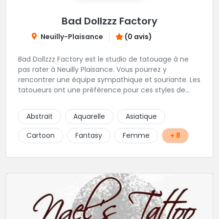
Bad Dollzzz Factory
Neuilly-Plaisance
(0 avis)
Bad Dollzzz Factory est le studio de tatouage à ne
pas rater à Neuilly Plaisance. Vous pourrez y
rencontrer une équipe sympathique et souriante. Les
tatoueurs ont une préfèrence pour ces styles de
projets : new school, semi-réaliste, manga-pop
culture et traits fins. Foncez !
Abstrait
Aquarelle
Asiatique
Cartoon
Fantasy
Femme
+ 8