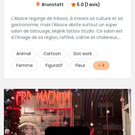
Brunstatt
5.0 (1 avis)
L'Alsace regorge de trésors, à travers sa culture et sa
gastronomie, mais l'Alsace abrite surtout un super
salon de tatouage, Majink tattoo Studio. Ce salon est
à l'image de sa région, raffiné, calme et chalereux.
Manu vous y attend et sera enchanté de vous faire
découvrir son super shop !
Animal
Cartoon
Dot work
Femme
Figuratif
Fleur
+ 4