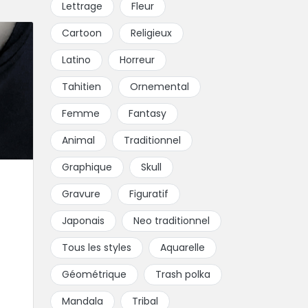
Lettrage
Fleur
Cartoon
Religieux
Latino
Horreur
Tahitien
Ornemental
Femme
Fantasy
Animal
Traditionnel
Graphique
Skull
Gravure
Figuratif
Japonais
Neo traditionnel
Tous les styles
Aquarelle
Géométrique
Trash polka
Mandala
Tribal