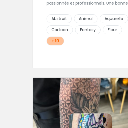
passionnés et professionnels. Une bonne
ambiance émane naturellement de ce
shop en compagnie de Angéline et Ludo
Abstrait
Animal
Aquarelle
Cartoon
Fantasy
Fleur
+ 10