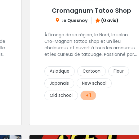
Cromagnum Tatoo Shop
Le Quesnoy
(0 avis)
À l'image de sa région, le Nord, le salon
 de
Cro-Magnon tattoo shop et un lieu
chaleureux et ouvert à tous les amoureux
ise
et les curieux de tatouage. Passionné par
son métier, Christophe met ses qualités
 de
artistiques à votre service.
Asiatique
Cartoon
Fleur
s
Japonais
New school
Old school
+ 1