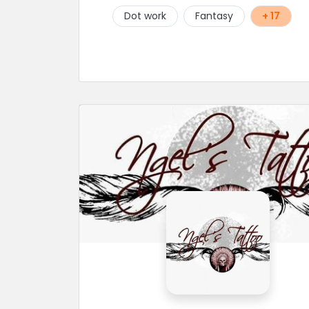
Dot work
Fantasy
+ 17