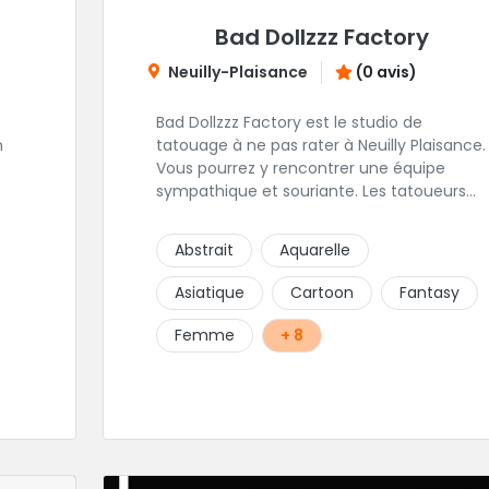
Bad Dollzzz Factory
Neuilly-Plaisance
(0 avis)
Bad Dollzzz Factory est le studio de
n
tatouage à ne pas rater à Neuilly Plaisance.
Vous pourrez y rencontrer une équipe
sympathique et souriante. Les tatoueurs
ont une préfèrence pour ces styles de
projets : new school, semi-réaliste, manga-
Abstrait
Aquarelle
pop culture et traits fins. Foncez !
Asiatique
Cartoon
Fantasy
Femme
+ 8