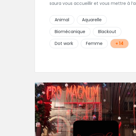
saura vous accueillir et vous mettre à l’a
pour l’ensemble de vos projets. Son style
très fin lui permet de réaliser tous types
Animal
Aquarelle
tatouages allant des calligraphies, motif
floraux au réalisme.
Biomécanique
Blackout
Dot work
Femme
+ 14