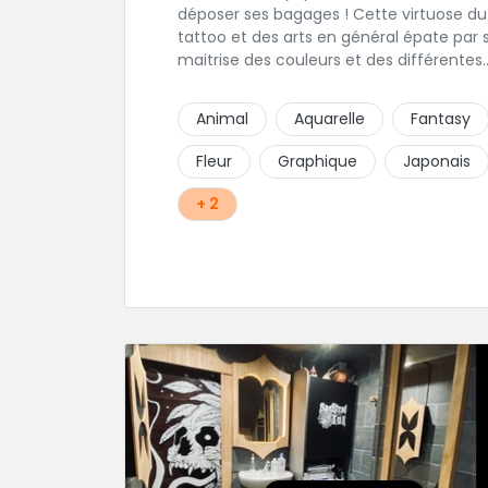
déposer ses bagages ! Cette virtuose du
tattoo et des arts en général épate par 
maitrise des couleurs et des différentes
techniques de tatouage. Ces pièces d'u
réalisme saisissant portent sa marque d
Animal
Aquarelle
Fantasy
fabrique : On vient de très loin pour se fa
tatouer par cette artiste ! N'hésitez pas à
Fleur
Graphique
Japonais
contacter par téléphone: 0648079720 ou
messages sur Instagram ou Facebook.
+ 2