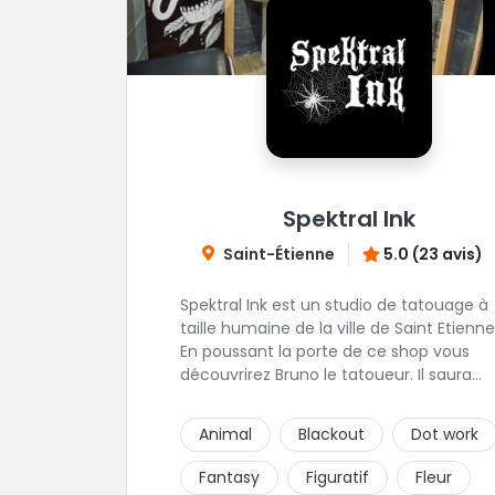
Spektral Ink
Saint-Étienne
5.0 (23 avis)
Spektral Ink est un studio de tatouage à
taille humaine de la ville de Saint Etienne
En poussant la porte de ce shop vous
découvrirez Bruno le tatoueur. Il saura
prendre le temps de discuter avec vous
votre projet de tatouage. N'hésitez pas à 
Animal
Blackout
Dot work
envoyer un message ou à l'appeler.
Fantasy
Figuratif
Fleur