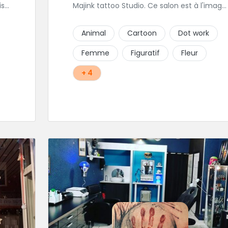
ise
Majink tattoo Studio. Ce salon est à l'image
de sa région, raffiné, calme et chalereux.
 de
Manu vous y attend et sera enchanté de
Animal
Cartoon
Dot work
s
vous faire découvrir son super shop !
Femme
Figuratif
Fleur
+ 4