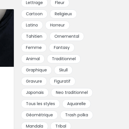
Lettrage
Fleur
Cartoon
Religieux
Latino
Horreur
Tahitien
Ornemental
Femme
Fantasy
Animal
Traditionnel
Graphique
Skull
Gravure
Figuratif
Japonais
Neo traditionnel
Tous les styles
Aquarelle
Géométrique
Trash polka
Mandala
Tribal