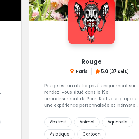
Rouge
Paris
5.0 (37 avis)
Rouge est un atelier privé uniquement sur
.
rendez-vous situé dans le 19e
arrondissement de Paris. Red vous propose
une expérience personnalisée et intimiste.
 de
"Mais, dis nous, pourquoi un atelier privé
lui
?"C'est simple, cela permet de proposer la
Abstrait
Animal
Aquarelle
même qualité de service à tous les
tatoué(e)s. L'intérêt est de prendre son
Asiatique
Cartoon
temps, faire les bons choix, et toujours se