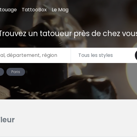
atouage
TattooBox
Le Mag
Trouvez un tatoueur près de chez vou
Paris
Fleur