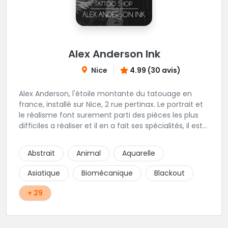
Alex Anderson Ink
Nice
4.99 (30 avis)
Alex Anderson, l'étoile montante du tatouage en
france, installé sur Nice, 2 rue pertinax. Le portrait et
le réalisme font surement parti des pièces les plus
difficiles a réaliser et il en a fait ses spécialités, il est
donc tout autant capable de faire du réalisme, du
religieux ou du chicanos. Romain son frère sera vous
Abstrait
Animal
Aquarelle
combler par sa finesse pour des pièces comme le
mandala, l'ornemental ou la calligraphie pour le
Asiatique
Biomécanique
Blackout
bonheur des futurs tatoués. Il y a aussi Léa, Maureen,
Fat, Tom, Sento, Lily, des artistes hors normes. Il n'y a
+ 29
qu'à regarder les pièces sélectionnées ici pour
comprendre à qui l'on à affaire. Ambiance
décontractée et très professionnelle.