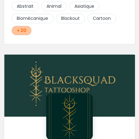
réalisés par les tatoueurs du shop. N'hésitez-plus,
Abstrait
Animal
Asiatique
Squal Tattoo est un véritable institution du tatouage
!!
Biomécanique
Blackout
Cartoon
+ 20