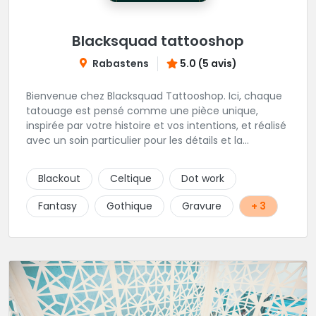
Blacksquad tattooshop
Rabastens
5.0 (5 avis)
Bienvenue chez Blacksquad Tattooshop. Ici, chaque
tatouage est pensé comme une pièce unique,
inspirée par votre histoire et vos intentions, et réalisé
avec un soin particulier pour les détails et la
signification. Notre équipe réunit des artistes
talentueux, capables de travailler une large gamme
Blackout
Celtique
Dot work
de styles, pour vous offrir des créations aussi variées
que chargées de sens. Tout au long de l’année, nous
Fantasy
Gothique
Gravure
+ 3
accueillons également des guests venus d’horizons
différents (à suivre sur Instagram et sur le site du
shop.) Installé au cœur de Rabastens, dans un
bâtiment chargé d’histoire, Blacksquad Tattooshop
est un lieu où se mêlent intimité, créativité et bien-
être. Ici, on tatoue pour marquer la peau et l’âme. 🌐
RDV : https://www.blacksquad-