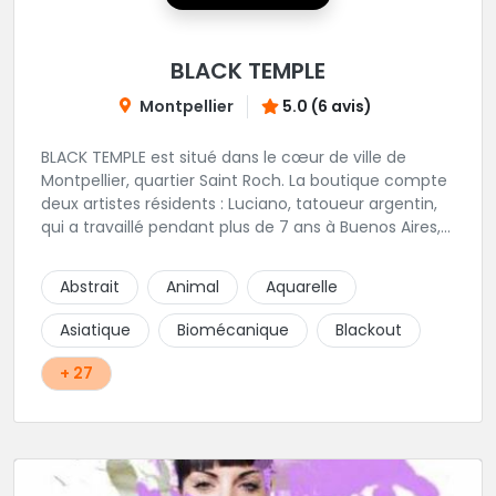
BLACK TEMPLE
Montpellier
5.0 (6 avis)
BLACK TEMPLE est situé dans le cœur de ville de
Montpellier, quartier Saint Roch. La boutique compte
deux artistes résidents : Luciano, tatoueur argentin,
qui a travaillé pendant plus de 7 ans à Buenos Aires,
avant de venir s'installer en France en 2014. Et, Jaxar,
qui a travaillé dans plusieurs boutiques de la ville
Abstrait
Animal
Aquarelle
avant de rejoindre notre équipe. La boutique
accueille plusieurs artistes tatoueurs en tant que
Asiatique
Biomécanique
Blackout
guests tout au long de l'année afin de proposer
d'autres styles.
+ 27