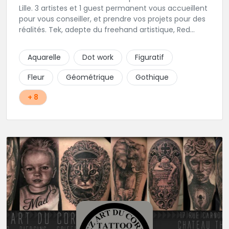
Lille. 3 artistes et 1 guest permanent vous accueillent
pour vous conseiller, et prendre vos projets pour des
réalités. Tek, adepte du freehand artistique, Red
Raven orienté Geometric & Pattern, Adrian Rose
amoureux du Blackwork et If.Tattoo maitrise des
Aquarelle
Dot work
Figuratif
couleurs et du pop-art.
Fleur
Géométrique
Gothique
+ 8