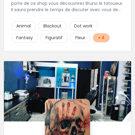
porte de ce shop vous découvrirez Bruno le tatoueur.
Il saura prendre le temps de discuter avec vous de
votre projet de tatouage. N'hésitez pas à lui envoyer
un message ou à l'appeler.
Animal
Blackout
Dot work
Fantasy
Figuratif
Fleur
+ 4