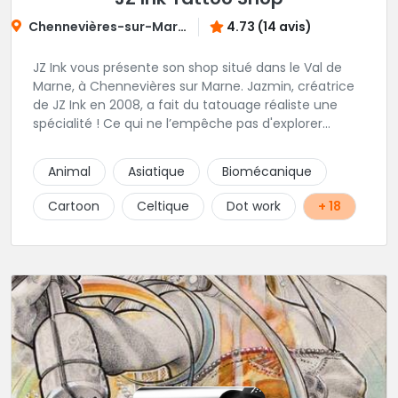
Chennevières-sur-Marne
4.73 (14 avis)
JZ Ink vous présente son shop situé dans le Val de
Marne, à Chennevières sur Marne. Jazmin, créatrice
de JZ Ink en 2008, a fait du tatouage réaliste une
spécialité ! Ce qui ne l’empêche pas d'explorer
d'autres univers en gardant toujours la même
finesse dans ses traits. A ses côtés, ses acolytes Otis
Animal
Asiatique
Biomécanique
& Scylla sauront donner vie a vos projets
personnalisés et s'épanouissent dans un style
Cartoon
Celtique
Dot work
+ 18
mêlant japonais, cartoon et illustrations. Sur place et
sans RDV vous pourrez rencontrer Kristina notre
pierceuse Une équipe complémentaire et drôlement
sympathique !