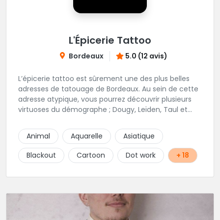
L'Épicerie Tattoo
Bordeaux
5.0 (12 avis)
L’épicerie tattoo est sûrement une des plus belles
adresses de tatouage de Bordeaux. Au sein de cette
adresse atypique, vous pourrez découvrir plusieurs
virtuoses du démographe ; Dougy, Leïden, Taul et
Laura Stone. Dans une ambiance traditionnelle, bon
enfant et sympathique, vous pourrez demander
Animal
Aquarelle
Asiatique
conseil pour votre tattoo. N'hésitez plus une seconde
pour rencontrer cette belle équipe !
Blackout
Cartoon
Dot work
+ 18