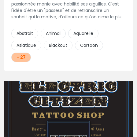
passionnée manie avec habilité ses aiguilles. C'est
l'idée d'être un "passeur" et de retranscrire un
souhait qui la motive, d'ailleurs ce qu'on aime le plus
c'est son approche du réalisme, de la gravure, et du
néo trad. Une tatoueuse recommandée et à
Abstrait
Animal
Aquarelle
recommander !
Asiatique
Blackout
Cartoon
+ 27