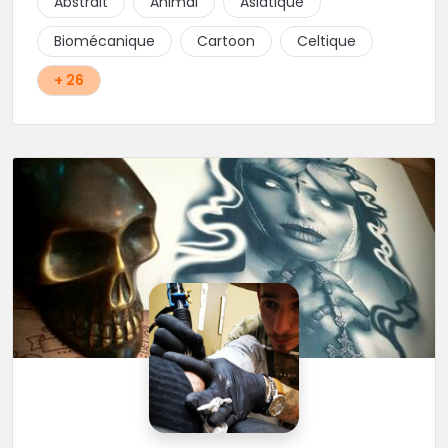
Abstrait
Animal
Asiatique
school, fantasy ou encore réaliste, Niko, Anthony,
Cody et les nombreux Guest seront adapter vos
Biomécanique
Cartoon
Celtique
idées en tatouages uniques et créatifs.
+ 26