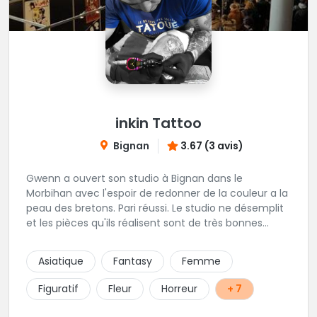
inkin Tattoo
Bignan
3.67 (3 avis)
Gwenn a ouvert son studio à Bignan dans le
Morbihan avec l'espoir de redonner de la couleur a la
peau des bretons. Pari réussi. Le studio ne désemplit
et les pièces qu'ils réalisent sont de très bonnes
factures. N'hésitez pas à faire appel a ces soins pour
tout type de projet, son style est éclectique et vous
Asiatique
Fantasy
Femme
serez bien réussi par le tatoueur en personne.
Figuratif
Fleur
Horreur
+ 7