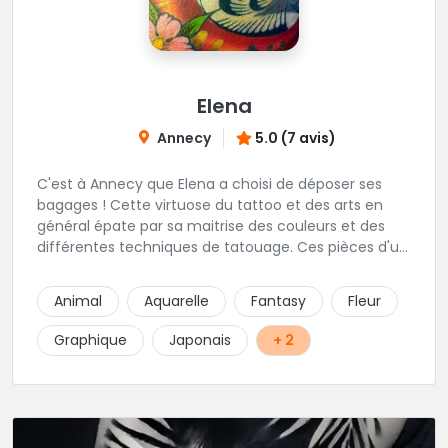
Elena
Annecy
5.0 (7 avis)
C'est à Annecy que Elena a choisi de déposer ses
bagages ! Cette virtuose du tattoo et des arts en
général épate par sa maitrise des couleurs et des
différentes techniques de tatouage. Ces pièces d'un
réalisme saisissant portent sa marque de fabrique :
On vient de très loin pour se faire tatouer par cette
Animal
Aquarelle
Fantasy
Fleur
artiste ! N'hésitez pas à la contacter par téléphone:
0648079720 ou messages sur Instagram ou
Graphique
Japonais
+ 2
Facebook.