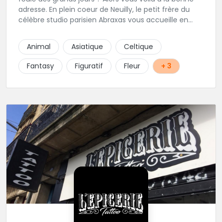
adresse. En plein coeur de Neuilly, le petit frère du
célèbre studio parisien Abraxas vous accueille en
plein coeur de Neuilly. Les tatoueurs résidents sont
triés sur le volet pour vous offrir un large choix de
Animal
Asiatique
Celtique
styles avec une qualité et une créativité
irréprochables.
Fantasy
Figuratif
Fleur
+ 3