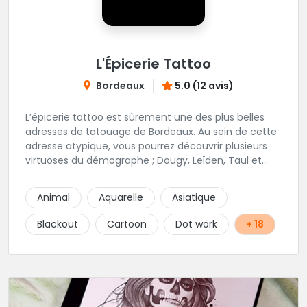
L'Épicerie Tattoo
Bordeaux
5.0 (12 avis)
L’épicerie tattoo est sûrement une des plus belles
adresses de tatouage de Bordeaux. Au sein de cette
adresse atypique, vous pourrez découvrir plusieurs
virtuoses du démographe ; Dougy, Leïden, Taul et
Laura Stone. Dans une ambiance traditionnelle, bon
enfant et sympathique, vous pourrez demander
Animal
Aquarelle
Asiatique
conseil pour votre tattoo. N'hésitez plus une seconde
pour rencontrer cette belle équipe !
Blackout
Cartoon
Dot work
+ 18