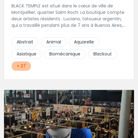
BLACK TEMPLE est situé dans le cœur de ville de
Montpellier, quartier Saint Roch. La boutique compte
deux artistes résidents : Luciano, tatoueur argentin,
qui a travaillé pendant plus de 7 ans à Buenos Aires,
avant de venir s'installer en France en 2014. Et, Jaxar,
qui a travaillé dans plusieurs boutiques de la ville
Abstrait
Animal
Aquarelle
avant de rejoindre notre équipe. La boutique
accueille plusieurs artistes tatoueurs en tant que
Asiatique
Biomécanique
Blackout
guests tout au long de l'année afin de proposer
d'autres styles.
+ 27