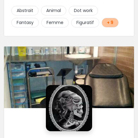
uniques, détaillées et réalisées à la demande du
client. Les séances de tatouage se font en musique
Abstrait
Animal
Dot work
et dans une ambiance décontractée.
Fantasy
Femme
Figuratif
+ 9