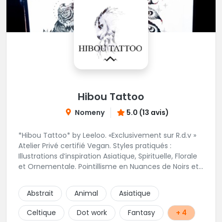
Hibou Tattoo
Nomeny
5.0 (13 avis)
*Hibou Tattoo* by Leeloo. «Exclusivement sur R.d.v »
Atelier Privé certifié Vegan. Styles pratiqués :
Illustrations d’inspiration Asiatique, Spirituelle, Florale
et Ornementale. Pointillisme en Nuances de Noirs et
Gris avec une touche de couleur. Rdv via la page Fb
de l’Atelier :
Abstrait
Animal
Asiatique
https://www.facebook.com/HibouTattoos
Celtique
Dot work
Fantasy
+ 4