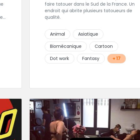
faire tatouer dans le Sud de la France. Un
endroit qui abrite plusieurs tatoueurs de
les
qualité.
est
Animal
Asiatique
 sa
Biomécanique
Cartoon
Dot work
Fantasy
+ 17
r
ce