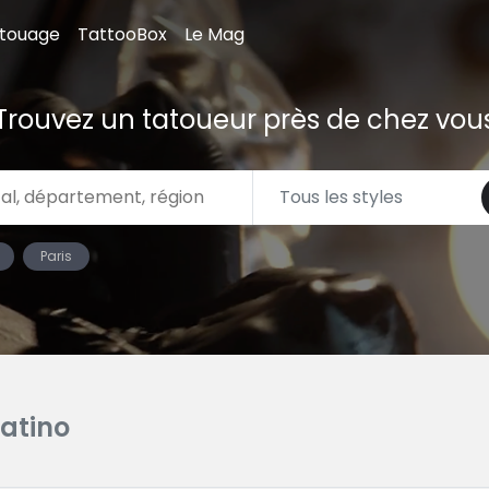
atouage
TattooBox
Le Mag
Trouvez un tatoueur près de chez vou
Paris
Latino