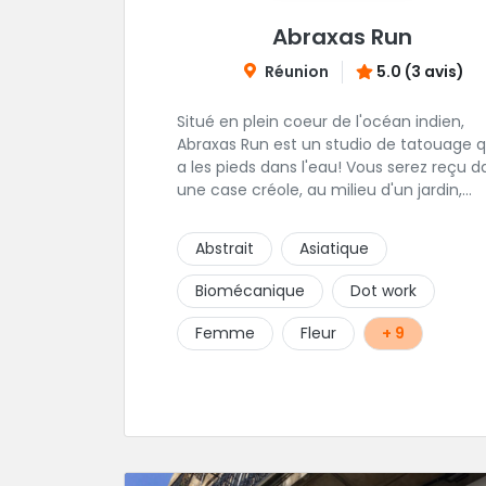
Abraxas Run
Réunion
5.0 (3 avis)
Situé en plein coeur de l'océan indien,
Abraxas Run est un studio de tatouage q
a les pieds dans l'eau! Vous serez reçu d
une case créole, au milieu d'un jardin,
tropical le tout dans une hygiène
irréprochable! Vous trouverez égalemen
Abstrait
Asiatique
un large choix de bijoux et uniquement
dans des matières biocompatibles! Vous
Biomécanique
Dot work
trouverez à Saint-Gilles les Bains...les doi
de pieds en éventail...
Femme
Fleur
+ 9