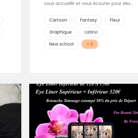
vous accueillir et vous écouter pour des
ra
projets de toutes tailles. Le shop est
,
spécialisé dans les tatouages Réaliste,
Cartoon
Fantasy
Fleur
z
Chicanos, Traits fins, Newschool, Couleur.
Graphique
Latino
rer
New school
+ 2