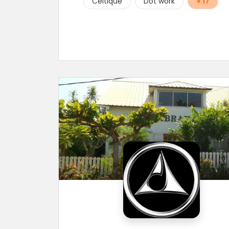
Celtique
Dot work
+ 17