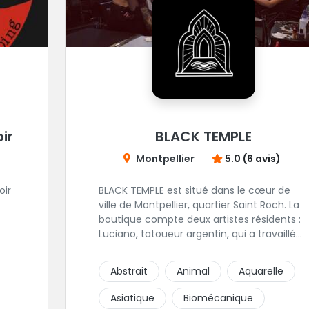
ir
BLACK TEMPLE
Montpellier
5.0 (6 avis)
oir
BLACK TEMPLE est situé dans le cœur de
ville de Montpellier, quartier Saint Roch. La
boutique compte deux artistes résidents :
Luciano, tatoueur argentin, qui a travaillé
pendant plus de 7 ans à Buenos Aires,
avant de venir s'installer en France en 2014.
Abstrait
Animal
Aquarelle
Et, Jaxar, qui a travaillé dans plusieurs
boutiques de la ville avant de rejoindre
Asiatique
Biomécanique
notre équipe. La boutique accueille