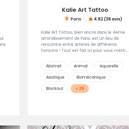
Kalie Art Tattoo
Paris
4.82 (38 avis)
Kalie Art Tattoo, bien ancré dans le 4ème
ui
arrondissement de Paris, est un lieu de
ans
rencontre entre artistes de différents
horizons ! Tout est fait ici pour vous mettre
à l'aise et placer la création au cœur du
t
projet.
Abstrait
Animal
Aquarelle
 le
Asiatique
Biomécanique
gts
Blackout
+ 28