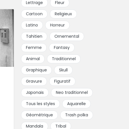
Lettrage
Fleur
Cartoon
Religieux
Latino
Horreur
Tahitien
Ornemental
Femme
Fantasy
Animal
Traditionnel
Graphique
Skull
Gravure
Figuratif
Japonais
Neo traditionnel
Tous les styles
Aquarelle
Géométrique
Trash polka
Mandala
Tribal