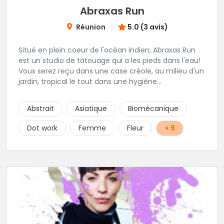
Abraxas Run
Réunion
5.0 (3 avis)
Situé en plein coeur de l'océan indien, Abraxas Run
est un studio de tatouage qui a les pieds dans l'eau!
Vous serez reçu dans une case créole, au milieu d'un
jardin, tropical le tout dans une hygiène
irréprochable! Vous trouverez également un large
choix de bijoux et uniquement dans des matières
Abstrait
Asiatique
Biomécanique
biocompatibles! Vous le trouverez à Saint-Gilles les
Bains...les doigts de pieds en éventail...
Dot work
Femme
Fleur
+ 9