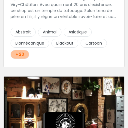
Viry-Châtillon. Avec quasiment 20 ans d'existence,
ce shop est un temple du tatouage. Salon tenu de
père en fils, il y règne un véritable savoir-faire et ca
ressort d'ailleurs sur les magnifiques créations
réalisés par les tatoueurs du shop. N'hésitez-plus,
Abstrait
Animal
Asiatique
Squal Tattoo est un véritable institution du tatouage
!!
Biomécanique
Blackout
Cartoon
+ 20