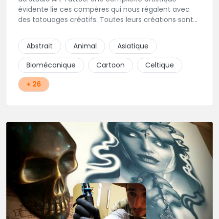
évidente lie ces compères qui nous régalent avec
des tatouages créatifs. Toutes leurs créations sont
uniques et réalisées dans le respect des règles
d'hygiène les plus strictes. Du new-school, du old
Abstrait
Animal
Asiatique
school, fantasy ou encore réaliste, Niko, Anthony,
Cody et les nombreux Guest seront adapter vos
Biomécanique
Cartoon
Celtique
idées en tatouages uniques et créatifs.
+ 26