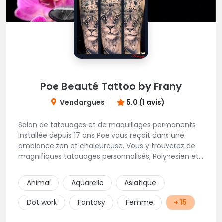
Poe Beauté Tattoo by Frany
Vendargues
5.0 (1 avis)
Salon de tatouages et de maquillages permanents
installée depuis 17 ans Poe vous reçoit dans une
ambiance zen et chaleureuse. Vous y trouverez de
magnifiques tatouages personnalisés, Polynesien et
tous styles, mais aussi des maquillages
permanents/artistiques ainsi que des prestations de
Animal
Aquarelle
Asiatique
Piercings.
Dot work
Fantasy
Femme
+ 15