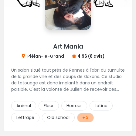
Art Mania
Plélan-le-Grand
4.96 (8 avis)
Un salon situé tout prés de Rennes à l'abri du tumulte
de la grande ville et des coups de klaxons. Ce studio
de tatouage est donc implanté dans un endroit
paisible. C'est la volonté de Julien de recevoir ces
clients au calme. On ne peut que lui donner raison,
ces pièces sont réalisés avec précision, et les gens
Animal
Fleur
Horreur
Latino
n'hésitent pas à venir de loin pour profiter de ces
talents. L'équipe est complétée par Alan qui
Lettrage
Old school
+ 3
s'occupe du piercing et Magali pour le maquillage
permanent.