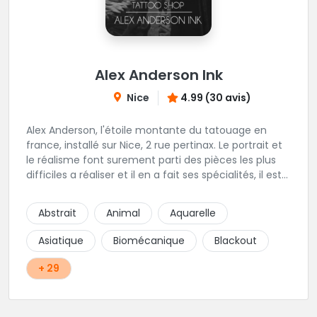
Alex Anderson Ink
Nice
4.99 (30 avis)
Alex Anderson, l'étoile montante du tatouage en
france, installé sur Nice, 2 rue pertinax. Le portrait et
le réalisme font surement parti des pièces les plus
difficiles a réaliser et il en a fait ses spécialités, il est
donc tout autant capable de faire du réalisme, du
religieux ou du chicanos. Romain son frère sera vous
Abstrait
Animal
Aquarelle
combler par sa finesse pour des pièces comme le
mandala, l'ornemental ou la calligraphie pour le
Asiatique
Biomécanique
Blackout
bonheur des futurs tatoués. Il y a aussi Léa, Maureen,
Fat, Tom, Sento, Lily, des artistes hors normes. Il n'y a
+ 29
qu'à regarder les pièces sélectionnées ici pour
comprendre à qui l'on à affaire. Ambiance
décontractée et très professionnelle.