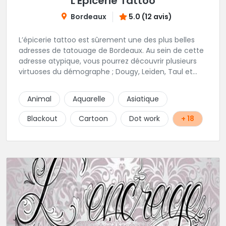
L'Épicerie Tattoo
Bordeaux
5.0 (12 avis)
L’épicerie tattoo est sûrement une des plus belles
adresses de tatouage de Bordeaux. Au sein de cette
adresse atypique, vous pourrez découvrir plusieurs
virtuoses du démographe ; Dougy, Leïden, Taul et
Laura Stone. Dans une ambiance traditionnelle, bon
enfant et sympathique, vous pourrez demander
Animal
Aquarelle
Asiatique
conseil pour votre tattoo. N'hésitez plus une seconde
pour rencontrer cette belle équipe !
Blackout
Cartoon
Dot work
+ 18