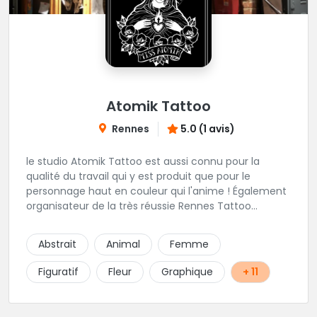
Atomik Tattoo
Rennes
5.0 (1 avis)
le studio Atomik Tattoo est aussi connu pour la
qualité du travail qui y est produit que pour le
personnage haut en couleur qui l'anime ! Également
organisateur de la très réussie Rennes Tattoo
Convention. Dans un univers très marqué old school,
mais pas que, vous pourrez passer sous le
Abstrait
Animal
Femme
dermographe de Miss Atomik . Avec l'assurance de
repartir avec un beau tatouage et un bon souvenir ;)
Figuratif
Fleur
Graphique
+ 11