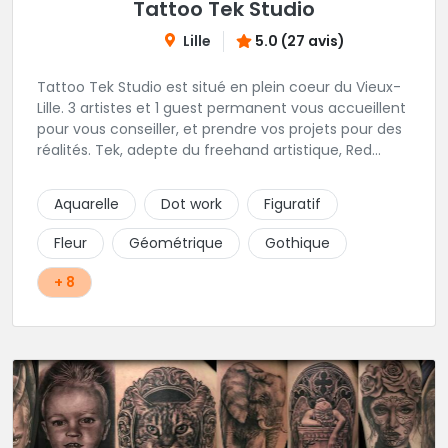
Tattoo Tek Studio
Lille
5.0 (27 avis)
Tattoo Tek Studio est situé en plein coeur du Vieux-
Lille. 3 artistes et 1 guest permanent vous accueillent
pour vous conseiller, et prendre vos projets pour des
réalités. Tek, adepte du freehand artistique, Red
Raven orienté Geometric & Pattern, Adrian Rose
amoureux du Blackwork et If.Tattoo maitrise des
Aquarelle
Dot work
Figuratif
couleurs et du pop-art.
Fleur
Géométrique
Gothique
+ 8