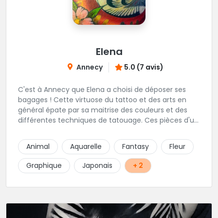
Elena
Annecy
5.0 (7 avis)
C'est à Annecy que Elena a choisi de déposer ses
bagages ! Cette virtuose du tattoo et des arts en
général épate par sa maitrise des couleurs et des
différentes techniques de tatouage. Ces pièces d'un
réalisme saisissant portent sa marque de fabrique :
On vient de très loin pour se faire tatouer par cette
Animal
Aquarelle
Fantasy
Fleur
artiste ! N'hésitez pas à la contacter par téléphone:
0648079720 ou messages sur Instagram ou
Graphique
Japonais
+ 2
Facebook.