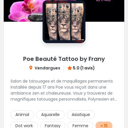
Poe Beauté Tattoo by Frany
Vendargues
5.0 (1 avis)
Salon de tatouages et de maquillages permanents
installée depuis 17 ans Poe vous reçoit dans une
ambiance zen et chaleureuse. Vous y trouverez de
magnifiques tatouages personnalisés, Polynesien et
tous styles, mais aussi des maquillages
permanents/artistiques ainsi que des prestations de
Animal
Aquarelle
Asiatique
Piercings.
Dot work
Fantasy
Femme
+ 15