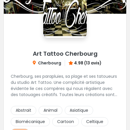
Art Tattoo Cherbourg
Cherbourg
4.98 (13 avis)
Cherbourg, ses parapluies, sa plage et ses tatoueurs
du studio Art Tattoo. Une complicité artistique
évidente lie ces compères qui nous régalent avec
des tatouages créatifs. Toutes leurs créations sont
uniques et réalisées dans le respect des règles
d'hygiène les plus strictes. Du new-school, du old
Abstrait
Animal
Asiatique
school, fantasy ou encore réaliste, Niko, Anthony,
Cody et les nombreux Guest seront adapter vos
Biomécanique
Cartoon
Celtique
idées en tatouages uniques et créatifs.