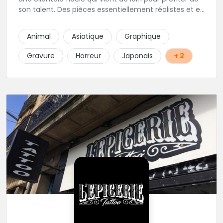
son talent. Des pièces essentiellement réalistes et en
noir gris y sont élaborées avec brio. Vous ne trouvez
pas l'adresse? C'est normal, Hervé préfère que vous
Animal
Asiatique
Graphique
l'appeliez avant de passer au studio... pour éviter les
moment de rush. Une adresse secrète donc...mais
Gravure
Horreur
Japonais
+ 2
excellente.