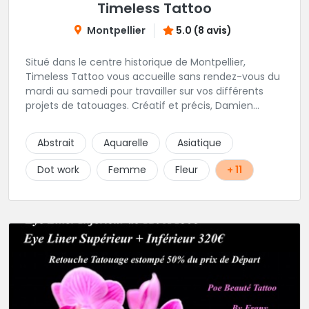
Timeless Tattoo
Montpellier
5.0 (8 avis)
Situé dans le centre historique de Montpellier,
Timeless Tattoo vous accueille sans rendez-vous du
mardi au samedi pour travailler sur vos différents
projets de tatouages. Créatif et précis, Damien
travaille dans la bonne humeur et avec une hygiène
sans failles. Spécialisé dans le tatouage traditionnel,
Abstrait
Aquarelle
Asiatique
old school, mais également à l'aise dans la
réalisation de pièces de styles différents : Dotwork,
Dot work
Femme
Fleur
+ 11
Japonais, Graphique, mandala .. N'hésitez pas à le
contacter !