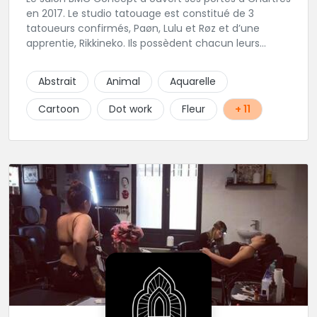
en 2017. Le studio tatouage est constitué de 3
tatoueurs confirmés, Paøn, Lulu et Røz et d’une
apprentie, Rikkineko. Ils possèdent chacun leurs
univers ce qui permet à chaque personne
souhaitant se faire tatouer de pouvoir construire un
Abstrait
Animal
Aquarelle
projet entièrement personnalisé. Une pierceuse est
présente en Guest environ une semaine par mois au
Cartoon
Dot work
Fleur
+ 11
salon.