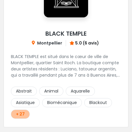
BLACK TEMPLE
Montpellier
5.0 (6 avis)
BLACK TEMPLE est situé dans le cœur de ville de
Montpellier, quartier Saint Roch. La boutique compte
deux artistes résidents : Luciano, tatoueur argentin,
qui a travaillé pendant plus de 7 ans à Buenos Aires,
avant de venir s'installer en France en 2014. Et, Jaxar,
qui a travaillé dans plusieurs boutiques de la ville
Abstrait
Animal
Aquarelle
avant de rejoindre notre équipe. La boutique
accueille plusieurs artistes tatoueurs en tant que
Asiatique
Biomécanique
Blackout
guests tout au long de l'année afin de proposer
d'autres styles.
+ 27