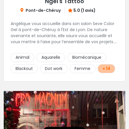
Ngel's Tattoo
Pont-de-Chéruy
5.0 (1 avis)
Angélique vous accueille dans son salon Seve Color
Gel à pont-de-Chéruy à l'Est de Lyon. De nature
avenante et souriante, elle saura vous accueillir et
vous mettre à l’aise pour l’ensemble de vos projets.
Son style très fin lui permet de réaliser tous types de
tatouages allant des calligraphies, motifs floraux au
Animal
Aquarelle
Biomécanique
réalisme.
Blackout
Dot work
Femme
+ 14