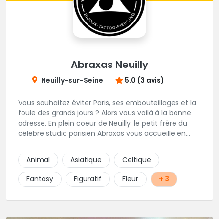
Abraxas Neuilly
Neuilly-sur-Seine
5.0 (3 avis)
Vous souhaitez éviter Paris, ses embouteillages et la
foule des grands jours ? Alors vous voilà à la bonne
adresse. En plein coeur de Neuilly, le petit frère du
célèbre studio parisien Abraxas vous accueille en
plein coeur de Neuilly. Les tatoueurs résidents sont
triés sur le volet pour vous offrir un large choix de
Animal
Asiatique
Celtique
styles avec une qualité et une créativité
irréprochables.
Fantasy
Figuratif
Fleur
+ 3