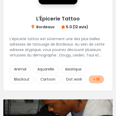
L'Épicerie Tattoo
Bordeaux
5.0 (12 avis)
L’épicerie tattoo est sûrement une des plus belles
adresses de tatouage de Bordeaux. Au sein de cette
adresse atypique, vous pourrez découvrir plusieurs
virtuoses du démographe ; Dougy, Leïden, Taul et
Laura Stone. Dans une ambiance traditionnelle, bon
enfant et sympathique, vous pourrez demander
Animal
Aquarelle
Asiatique
conseil pour votre tattoo. N'hésitez plus une seconde
pour rencontrer cette belle équipe !
Blackout
Cartoon
Dot work
+ 18