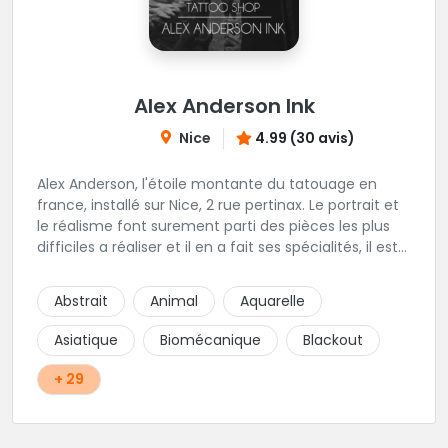
Alex Anderson Ink
Nice
4.99 (30 avis)
Alex Anderson, l'étoile montante du tatouage en
france, installé sur Nice, 2 rue pertinax. Le portrait et
le réalisme font surement parti des pièces les plus
difficiles a réaliser et il en a fait ses spécialités, il est
donc tout autant capable de faire du réalisme, du
religieux ou du chicanos. Romain son frère sera vous
Abstrait
Animal
Aquarelle
combler par sa finesse pour des pièces comme le
mandala, l'ornemental ou la calligraphie pour le
Asiatique
Biomécanique
Blackout
bonheur des futurs tatoués. Il y a aussi Léa, Maureen,
Fat, Tom, Sento, Lily, des artistes hors normes. Il n'y a
+ 29
qu'à regarder les pièces sélectionnées ici pour
comprendre à qui l'on à affaire. Ambiance
décontractée et très professionnelle.