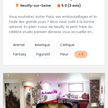
Neuilly-sur-Seine
5.0 (3 avis)
Vous souhaitez éviter Paris, ses embouteillages et la
foule des grands jours ? Alors vous voilà à la bonne
adresse. En plein coeur de Neuilly, le petit frère du
célèbre studio parisien Abraxas vous accueille en
plein coeur de Neuilly. Les tatoueurs résidents sont
triés sur le volet pour vous offrir un large choix de
Animal
Asiatique
Celtique
styles avec une qualité et une créativité
irréprochables.
Fantasy
Figuratif
Fleur
+ 3