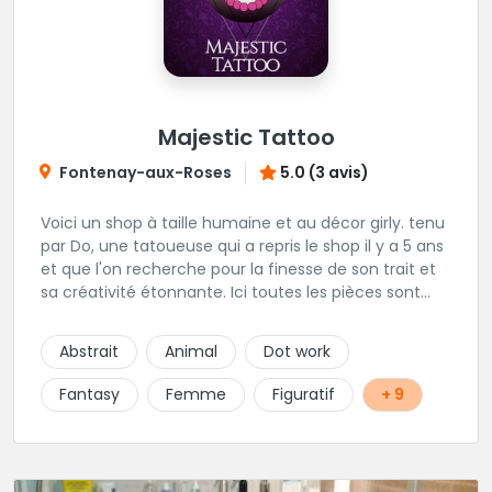
Majestic Tattoo
Fontenay-aux-Roses
5.0 (3 avis)
Voici un shop à taille humaine et au décor girly. tenu
par Do, une tatoueuse qui a repris le shop il y a 5 ans
et que l'on recherche pour la finesse de son trait et
sa créativité étonnante. Ici toutes les pièces sont
uniques, détaillées et réalisées à la demande du
client. Les séances de tatouage se font en musique
Abstrait
Animal
Dot work
et dans une ambiance décontractée.
Fantasy
Femme
Figuratif
+ 9