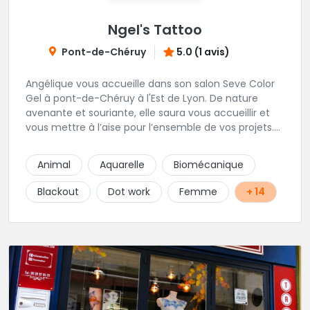
Ngel's Tattoo
Pont-de-Chéruy
5.0 (1 avis)
Angélique vous accueille dans son salon Seve Color
Gel à pont-de-Chéruy à l'Est de Lyon. De nature
avenante et souriante, elle saura vous accueillir et
vous mettre à l’aise pour l’ensemble de vos projets.
Son style très fin lui permet de réaliser tous types de
tatouages allant des calligraphies, motifs floraux au
Animal
Aquarelle
Biomécanique
réalisme.
Blackout
Dot work
Femme
+ 14