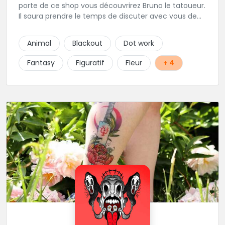
porte de ce shop vous découvrirez Bruno le tatoueur.
Il saura prendre le temps de discuter avec vous de
votre projet de tatouage. N'hésitez pas à lui envoyer
un message ou à l'appeler.
Animal
Blackout
Dot work
Fantasy
Figuratif
Fleur
+ 4