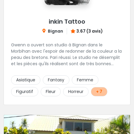
inkin Tattoo
Bignan
3.67 (3 avis)
Gwenn a ouvert son studio à Bignan dans le
Morbihan avec l'espoir de redonner de la couleur a la
peau des bretons. Pari réussi. Le studio ne désemplit
et les pièces qu'ils réalisent sont de très bonnes
factures. N'hésitez pas à faire appel a ces soins pour
tout type de projet, son style est éclectique et vous
Asiatique
Fantasy
Femme
serez bien réussi par le tatoueur en personne.
Figuratif
Fleur
Horreur
+ 7