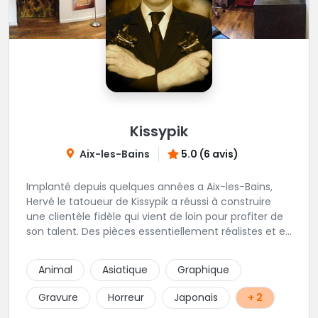
Kissypik
Aix-les-Bains
5.0 (6 avis)
Implanté depuis quelques années a Aix-les-Bains,
Hervé le tatoueur de Kissypik a réussi à construire
une clientèle fidèle qui vient de loin pour profiter de
son talent. Des pièces essentiellement réalistes et en
noir gris y sont élaborées avec brio. Vous ne trouvez
pas l'adresse? C'est normal, Hervé préfère que vous
Animal
Asiatique
Graphique
l'appeliez avant de passer au studio... pour éviter les
moment de rush. Une adresse secrète donc...mais
Gravure
Horreur
Japonais
+ 2
excellente.