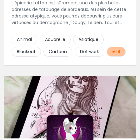
L’épicerie tattoo est sûrement une des plus belles
adresses de tatouage de Bordeaux. Au sein de cette
adresse atypique, vous pourrez découvrir plusieurs
virtuoses du démographe ; Dougy, Leïden, Taul et
Laura Stone. Dans une ambiance traditionnelle, bon
enfant et sympathique, vous pourrez demander
Animal
Aquarelle
Asiatique
conseil pour votre tattoo. N'hésitez plus une seconde
pour rencontrer cette belle équipe !
Blackout
Cartoon
Dot work
+ 18