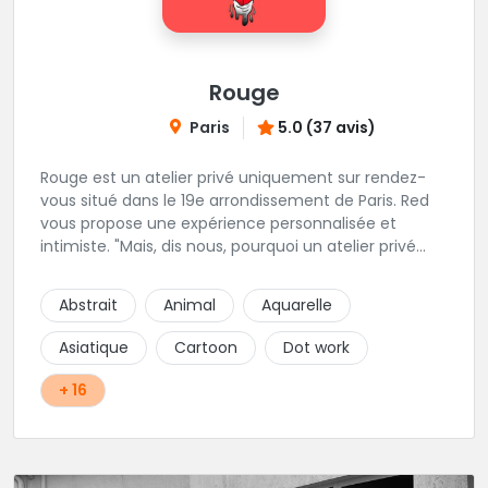
Rouge
Paris
5.0 (37 avis)
Rouge est un atelier privé uniquement sur rendez-
vous situé dans le 19e arrondissement de Paris. Red
vous propose une expérience personnalisée et
intimiste. "Mais, dis nous, pourquoi un atelier privé
?"C'est simple, cela permet de proposer la même
qualité de service à tous les tatoué(e)s. L'intérêt est
Abstrait
Animal
Aquarelle
de prendre son temps, faire les bons choix, et
toujours se donner à 1000 %. Sans oublier, une
Asiatique
Cartoon
Dot work
hygiène irréprochable. La bonne humeur, l'échange,
le respect, faire un travail personnalisé et toujours de
+ 16
qualité, sont les mots d'ordre dans cet atelier. " Si
vous ne me croyez pas, venez tester ? 😉"