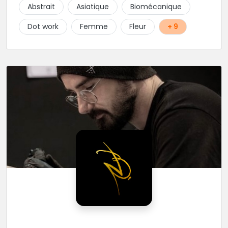
choix de bijoux et uniquement dans des matières
Abstrait
Asiatique
Biomécanique
biocompatibles! Vous le trouverez à Saint-Gilles les
Bains...les doigts de pieds en éventail...
Dot work
Femme
Fleur
+ 9