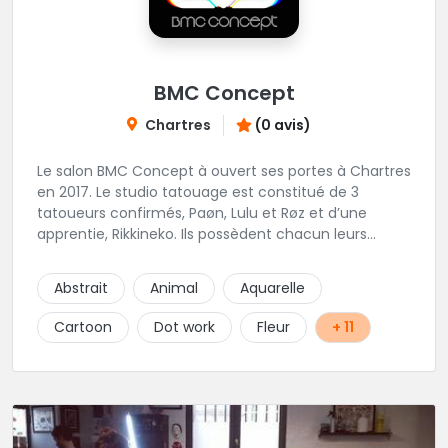
BMC Concept
Chartres
(0 avis)
Le salon BMC Concept à ouvert ses portes à Chartres
en 2017. Le studio tatouage est constitué de 3
tatoueurs confirmés, Paøn, Lulu et Røz et d’une
apprentie, Rikkineko. Ils possèdent chacun leurs
univers ce qui permet à chaque personne
souhaitant se faire tatouer de pouvoir construire un
Abstrait
Animal
Aquarelle
projet entièrement personnalisé. Une pierceuse est
présente en Guest environ une semaine par mois au
Cartoon
Dot work
Fleur
+ 11
salon.