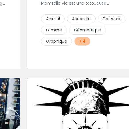
age
Mamzelle Vie est une tatoueuse
.
talentueuse que vous pouvez consulter les
e
yeux fermés ! Une excellente adresse !
Animal
Aquarelle
Dot work
Femme
Géométrique
Graphique
+ 4