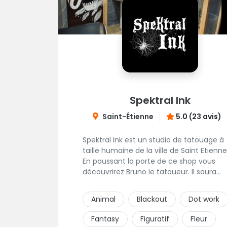
Spektral Ink
Saint-Étienne
5.0 (23 avis)
Spektral Ink est un studio de tatouage à
taille humaine de la ville de Saint Etienne
En poussant la porte de ce shop vous
découvrirez Bruno le tatoueur. Il saura
prendre le temps de discuter avec vous
votre projet de tatouage. N'hésitez pas à 
Animal
Blackout
Dot work
envoyer un message ou à l'appeler.
Fantasy
Figuratif
Fleur