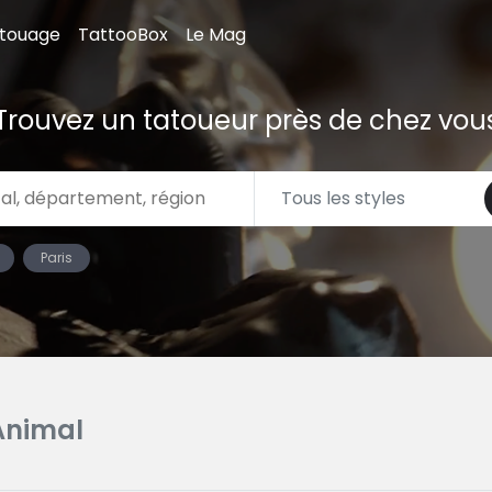
atouage
TattooBox
Le Mag
Trouvez un tatoueur près de chez vou
Paris
Animal