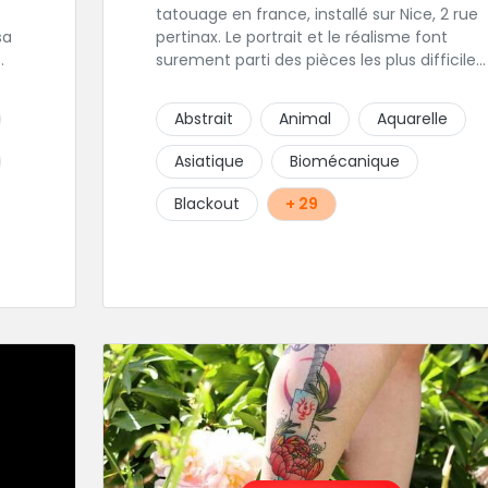
tatouage en france, installé sur Nice, 2 rue
sa
pertinax. Le portrait et le réalisme font
surement parti des pièces les plus difficiles
n
a réaliser et il en a fait ses spécialités, il est
e
donc tout autant capable de faire du
Abstrait
Animal
Aquarelle
ire
réalisme, du religieux ou du chicanos.
 la
Romain son frère sera vous combler par sa
Asiatique
Biomécanique
finesse pour des pièces comme le
mandala, l'ornemental ou la calligraphie
Blackout
+ 29
pour le bonheur des futurs tatoués. Il y a
aussi Léa, Maureen, Fat, Tom, Sento, Lily,
des artistes hors normes. Il n'y a qu'à
regarder les pièces sélectionnées ici pour
comprendre à qui l'on à affaire. Ambiance
décontractée et très professionnelle.