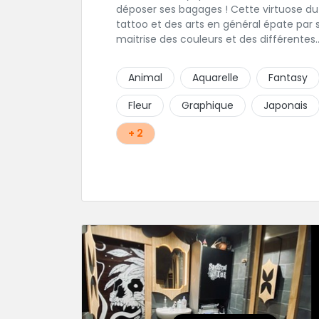
déposer ses bagages ! Cette virtuose du
tattoo et des arts en général épate par 
maitrise des couleurs et des différentes
techniques de tatouage. Ces pièces d'u
réalisme saisissant portent sa marque d
Animal
Aquarelle
Fantasy
fabrique : On vient de très loin pour se fa
tatouer par cette artiste ! N'hésitez pas à
Fleur
Graphique
Japonais
contacter par téléphone: 0648079720 ou
messages sur Instagram ou Facebook.
+ 2