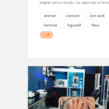
Majink tattoo Studio. Ce salon est à l'im
de sa région, raffiné, calme et chalereux
Manu vous y attend et sera enchanté d
Animal
Cartoon
Dot work
vous faire découvrir son super shop !
Femme
Figuratif
Fleur
+ 4