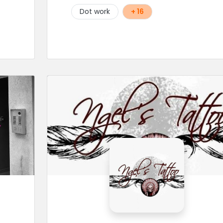
donner à 1000 %. Sans oublier, une hygiène
Dot work
+ 16
irréprochable. La bonne humeur, l'échange,
le respect, faire un travail personnalisé et
toujours de qualité, sont les mots d'ordre
dans cet atelier. " Si vous ne me croyez
pas, venez tester ? 😉"