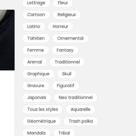
Lettrage
Fleur
Cartoon
Religieux
Latino
Horreur
Tahitien
Ornemental
Femme
Fantasy
Animal
Traditionnel
Graphique
Skull
Gravure
Figuratif
Japonais
Neo traditionnel
Tous les styles
Aquarelle
Géométrique
Trash polka
Mandala
Tribal