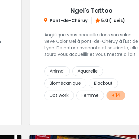
Ngel's Tattoo
Pont-de-Chéruy
5.0 (1 avis)
Angélique vous accueille dans son salon
n
Seve Color Gel à pont-de-Chéruy à l'Est de
Lyon. De nature avenante et souriante, elle
saura vous accueillir et vous mettre à l’aise
pour l’ensemble de vos projets. Son style
très fin lui permet de réaliser tous types de
Animal
Aquarelle
tatouages allant des calligraphies, motifs
floraux au réalisme.
Biomécanique
Blackout
Dot work
Femme
+ 14