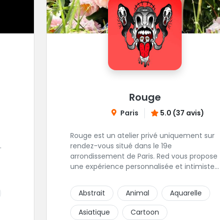
Rouge
Paris
5.0 (37 avis)
Rouge est un atelier privé uniquement sur
.
rendez-vous situé dans le 19e
arrondissement de Paris. Red vous propose
une expérience personnalisée et intimiste.
 de
"Mais, dis nous, pourquoi un atelier privé
lui
?"C'est simple, cela permet de proposer la
Abstrait
Animal
Aquarelle
même qualité de service à tous les
tatoué(e)s. L'intérêt est de prendre son
Asiatique
Cartoon
temps, faire les bons choix, et toujours se