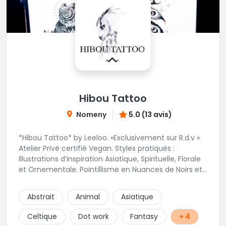
Hibou Tattoo
Nomeny
5.0 (13 avis)
*Hibou Tattoo* by Leeloo. «Exclusivement sur R.d.v »
Atelier Privé certifié Vegan. Styles pratiqués :
Illustrations d’inspiration Asiatique, Spirituelle, Florale
et Ornementale. Pointillisme en Nuances de Noirs et
Gris avec une touche de couleur. Rdv via la page Fb
de l’Atelier :
Abstrait
Animal
Asiatique
https://www.facebook.com/HibouTattoos
Celtique
Dot work
Fantasy
+ 4