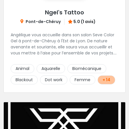
Ngel's Tattoo
Pont-de-Chéruy
5.0 (1 avis)
Angélique vous accueille dans son salon Seve Color
Gel à pont-de-Chéruy à l'Est de Lyon. De nature
avenante et souriante, elle saura vous accueillir et
vous mettre à l’aise pour l’ensemble de vos projets.
Son style très fin lui permet de réaliser tous types de
tatouages allant des calligraphies, motifs floraux au
Animal
Aquarelle
Biomécanique
réalisme.
Blackout
Dot work
Femme
+ 14