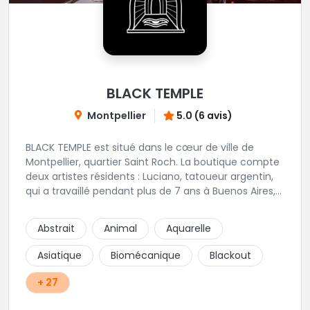
BLACK TEMPLE
Montpellier
5.0 (6 avis)
BLACK TEMPLE est situé dans le cœur de ville de
Montpellier, quartier Saint Roch. La boutique compte
deux artistes résidents : Luciano, tatoueur argentin,
qui a travaillé pendant plus de 7 ans à Buenos Aires,
avant de venir s'installer en France en 2014. Et, Jaxar,
qui a travaillé dans plusieurs boutiques de la ville
Abstrait
Animal
Aquarelle
avant de rejoindre notre équipe. La boutique
accueille plusieurs artistes tatoueurs en tant que
Asiatique
Biomécanique
Blackout
guests tout au long de l'année afin de proposer
d'autres styles.
+ 27