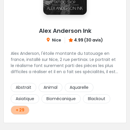
Alex Anderson Ink
Nice
4.99 (30 avis)
Alex Anderson, l'étoile montante du tatouage en
france, installé sur Nice, 2 rue pertinax. Le portrait et
le réalisme font surement parti des pièces les plus
difficiles a réaliser et il en a fait ses spécialités, il est
donc tout autant capable de faire du réalisme, du
religieux ou du chicanos. Romain son frère sera vous
Abstrait
Animal
Aquarelle
combler par sa finesse pour des pièces comme le
mandala, l'ornemental ou la calligraphie pour le
Asiatique
Biomécanique
Blackout
bonheur des futurs tatoués. Il y a aussi Léa, Maureen,
Fat, Tom, Sento, Lily, des artistes hors normes. Il n'y a
+ 29
qu'à regarder les pièces sélectionnées ici pour
comprendre à qui l'on à affaire. Ambiance
décontractée et très professionnelle.