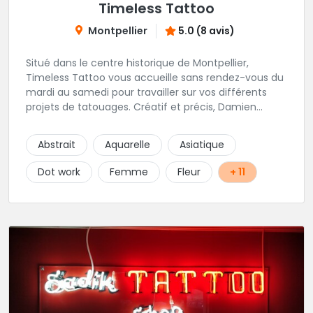
Timeless Tattoo
Montpellier
5.0 (8 avis)
Situé dans le centre historique de Montpellier,
Timeless Tattoo vous accueille sans rendez-vous du
mardi au samedi pour travailler sur vos différents
projets de tatouages. Créatif et précis, Damien
travaille dans la bonne humeur et avec une hygiène
sans failles. Spécialisé dans le tatouage traditionnel,
Abstrait
Aquarelle
Asiatique
old school, mais également à l'aise dans la
réalisation de pièces de styles différents : Dotwork,
Dot work
Femme
Fleur
+ 11
Japonais, Graphique, mandala .. N'hésitez pas à le
contacter !