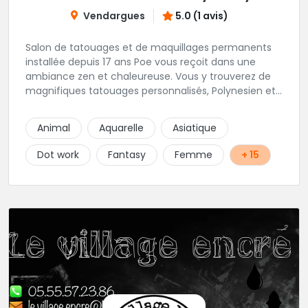
Vendargues
5.0 (1 avis)
Salon de tatouages et de maquillages permanents
installée depuis 17 ans Poe vous reçoit dans une
ambiance zen et chaleureuse. Vous y trouverez de
magnifiques tatouages personnalisés, Polynesien et
tous styles, mais aussi des maquillages
permanents/artistiques ainsi que des prestations de
Animal
Aquarelle
Asiatique
Piercings.
Dot work
Fantasy
Femme
+ 15