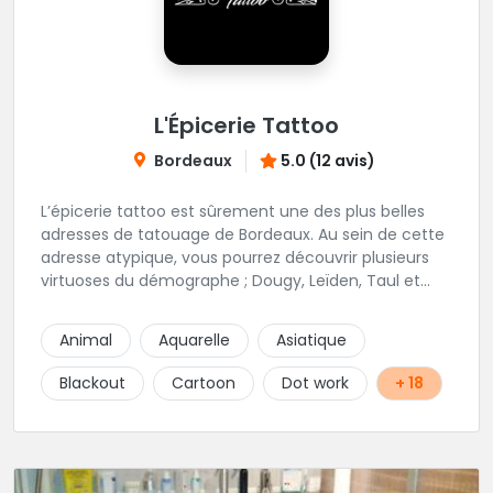
L'Épicerie Tattoo
Bordeaux
5.0 (12 avis)
L’épicerie tattoo est sûrement une des plus belles
adresses de tatouage de Bordeaux. Au sein de cette
adresse atypique, vous pourrez découvrir plusieurs
virtuoses du démographe ; Dougy, Leïden, Taul et
Laura Stone. Dans une ambiance traditionnelle, bon
enfant et sympathique, vous pourrez demander
Animal
Aquarelle
Asiatique
conseil pour votre tattoo. N'hésitez plus une seconde
pour rencontrer cette belle équipe !
Blackout
Cartoon
Dot work
+ 18