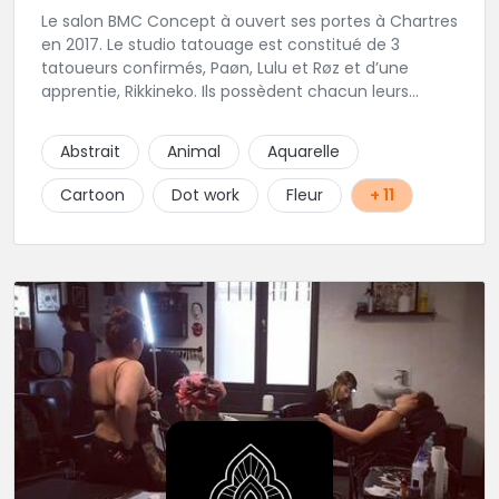
Le salon BMC Concept à ouvert ses portes à Chartres
en 2017. Le studio tatouage est constitué de 3
tatoueurs confirmés, Paøn, Lulu et Røz et d’une
apprentie, Rikkineko. Ils possèdent chacun leurs
univers ce qui permet à chaque personne
souhaitant se faire tatouer de pouvoir construire un
Abstrait
Animal
Aquarelle
projet entièrement personnalisé. Une pierceuse est
présente en Guest environ une semaine par mois au
Cartoon
Dot work
Fleur
+ 11
salon.