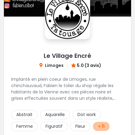
Le Village Encré
Limoges
5.0 (3 avis)
Implanté en plein coeur de Limoges, rue
chinchauvaud, Fabien le tolier du shop régale les
habitants de la Vienne avec ces pièces noire et
grises effectuées souvent dans un style réaliste,
parfois graphique. Il y a peu de styles que ne maitrise
pas cet excellent tatoueur. Le studio a été pensé
Abstrait
Aquarelle
Dot work
pour vous mettre à l'aise dés votre entrée, accueil,
décor, sourire et bien sur, une hygiène irréprochable.
Femme
Figuratif
Fleur
+ 11
Une très belle adresse dans cette belle ville de