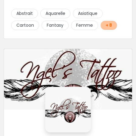
projets : new school, semi-réaliste, manga-pop
culture et traits fins. Foncez !
Abstrait
Aquarelle
Asiatique
Cartoon
Fantasy
Femme
+ 8