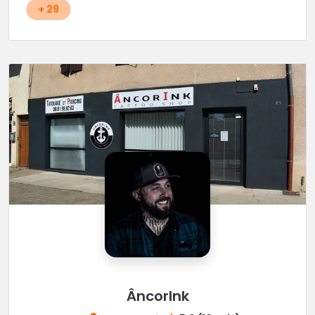
+ 29
ÂncorInk