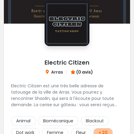
Electric Citizen
Arras
(0 avis)
Electric Citizen est une très belle adresse de
tatouage de la ville de Arras. Vous pourrez y
rencontrer Shaolin, qui sera à l'écoute pour toute
demande. La cerise sur gâteau : vous serez reçus
dans la bonne humeur et dans une ambiance
conviviale. N'hésitez à vous rendre au studio pour
Animal
Biomécanique
Blackout
que l'équipe vous aiguille dans votre projet.
Dot work
Femme
Fleur
+ 20