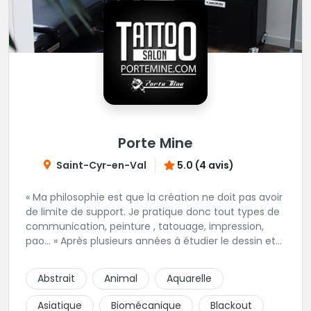
Porte Mine
Saint-Cyr-en-Val
5.0 (4 avis)
« Ma philosophie est que la création ne doit pas avoir
de limite de support. Je pratique donc tout types de
communication, peinture , tatouage, impression,
pao… » Après plusieurs années à étudier le dessin et
la technique du tatouage en autonomie puis en
salon. Dans le respect des règles d’hygiènes, Nicolas
Abstrait
Animal
Aquarelle
vous conseille, réalise vos dessins et tatouage pour
votre plaisir dans une ambiance décontractée.
Asiatique
Biomécanique
Blackout