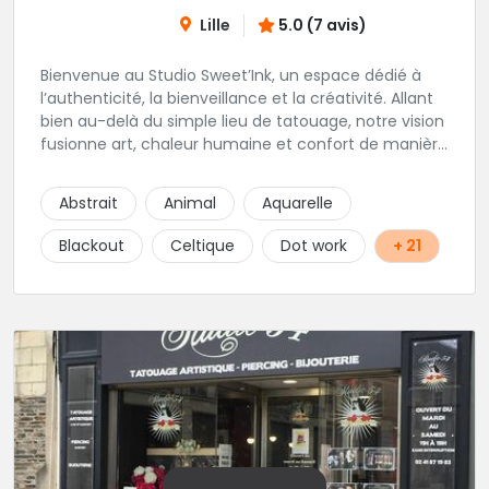
Lille
5.0 (7 avis)
Bienvenue au Studio Sweet’Ink, un espace dédié à
l’authenticité, la bienveillance et la créativité. Allant
bien au-delà du simple lieu de tatouage, notre vision
fusionne art, chaleur humaine et confort de manière
harmonieuse. Envie de vous faire piquer ? Le Studio
est l’endroit idéal si vous souhaitez être
Abstrait
Animal
Aquarelle
accompagnés, guidé et vivre une expérience le tout
dans un lieu confortable et chaleureux.
Blackout
Celtique
Dot work
+ 21