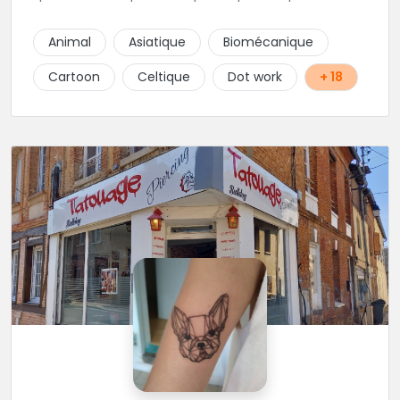
d'autres univers en gardant toujours la même
finesse dans ses traits. A ses côtés, ses acolytes Otis
Animal
Asiatique
Biomécanique
& Scylla sauront donner vie a vos projets
personnalisés et s'épanouissent dans un style
Cartoon
Celtique
Dot work
+ 18
mêlant japonais, cartoon et illustrations. Sur place et
sans RDV vous pourrez rencontrer Kristina notre
pierceuse Une équipe complémentaire et drôlement
sympathique !