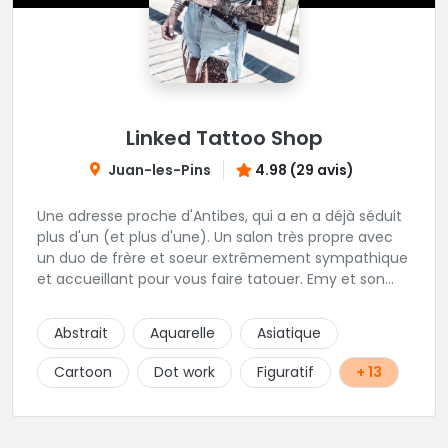
Linked Tattoo Shop
Juan-les-Pins
4.98 (29 avis)
Une adresse proche d'Antibes, qui a en a déjà séduit
plus d'un (et plus d'une). Un salon très propre avec
un duo de frère et soeur extrêmement sympathique
et accueillant pour vous faire tatouer. Emy et son
frère Eros sont très attentifs au bien-être et aux
désirs des clients, même une fois leur travail terminé.
Abstrait
Aquarelle
Asiatique
Un studio polyvalent toujours en recherche de
nouveaux styles !
Cartoon
Dot work
Figuratif
+ 13