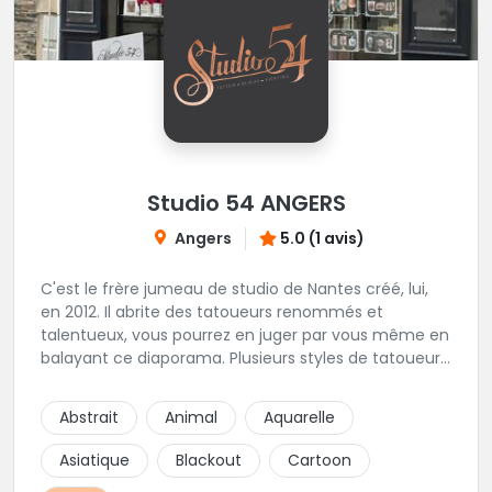
Studio 54 ANGERS
Angers
5.0 (1 avis)
C'est le frère jumeau de studio de Nantes créé, lui,
en 2012. Il abrite des tatoueurs renommés et
talentueux, vous pourrez en juger par vous même en
balayant ce diaporama. Plusieurs styles de tatoueurs
cohabitent sous cette enseigne pour pouvoir
répondre à tout types de demandes. Bien sur dans
Abstrait
Animal
Aquarelle
une hygiène très stricte.
Asiatique
Blackout
Cartoon