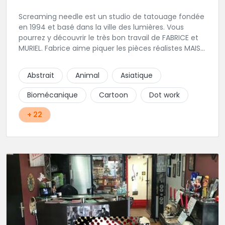
Screaming needle est un studio de tatouage fondée
en 1994 et basé dans la ville des lumières. Vous
pourrez y découvrir le très bon travail de FABRICE et
MURIEL. Fabrice aime piquer les pièces réalistes MAIS
PAS QUE..... Muriel favorise les pièces traditionnelles
tribales ou polynesiennes ainsi que le lettrage. Nous
Abstrait
Animal
Asiatique
vous invitons à leurs transmettre des questions par
message ou à goutter à venir l'univers convivial du
Biomécanique
Cartoon
Dot work
shop...
+ 22