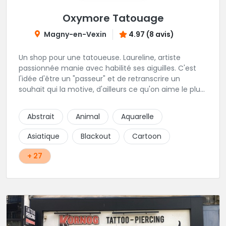
Oxymore Tatouage
Magny-en-Vexin
4.97 (8 avis)
Un shop pour une tatoueuse. Laureline, artiste
passionnée manie avec habilité ses aiguilles. C'est
l'idée d'être un "passeur" et de retranscrire un
souhait qui la motive, d'ailleurs ce qu'on aime le plus
c'est son approche du réalisme, de la gravure, et du
néo trad. Une tatoueuse recommandée et à
Abstrait
Animal
Aquarelle
recommander !
Asiatique
Blackout
Cartoon
+ 27