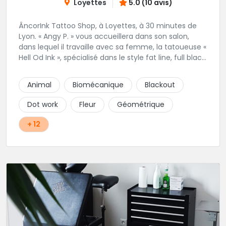
Loyettes
5.0 (10 avis)
ÂncorInk Tattoo Shop, à Loyettes, à 30 minutes de
Lyon. « Angy P. » vous accueillera dans son salon,
dans lequel il travaille avec sa femme, la tatoueuse «
Hell Od Ink », spécialisé dans le style fat line, full black
et ornemental. Vous pourrez également retrouvez
notre perceuse, « Piercing by Strega ».
Animal
Biomécanique
Blackout
Dot work
Fleur
Géométrique
+ 12