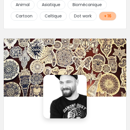
vous se fait uniquement en magasin ou par
Animal
Asiatique
Biomécanique
téléphone au 02-98-43-39-73!
Cartoon
Celtique
Dot work
+ 16