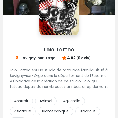
Lolo Tattoo
Savigny-sur-Orge
4.92 (9 avis)
Lolo Tattoo est un studio de tatouage familial situé à
Savigny-sur-Orge dans le département de l'Essonne.
A l'initiative de la création de ce studio, Lolo, qui
tatoue depuis de nombreuses années, a rapidement
été rejoint par oceane qui apporte une touche
féminine aux projets de tatouage. Karine, la femme
Abstrait
Animal
Aquarelle
de Lolo, s'occupera de tous vos projets de piercing.
Une équipe familiale et chaleureuse vivement
Asiatique
Biomécanique
Blackout
recommandée !