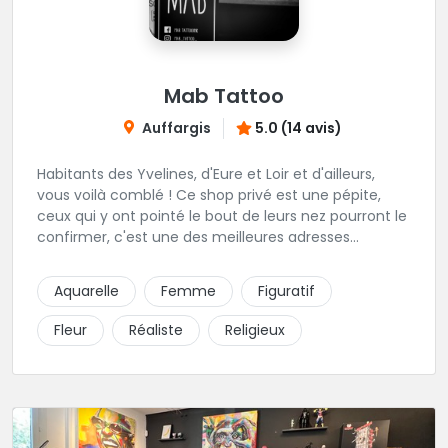
Mab Tattoo
Auffargis
5.0 (14 avis)
Habitants des Yvelines, d'Eure et Loir et d'ailleurs,
vous voilà comblé ! Ce shop privé est une pépite,
ceux qui y ont pointé le bout de leurs nez pourront le
confirmer, c'est une des meilleures adresses
tatouage de la Région. Au programme, un splendide
bouquet garni de talent, de savoir-faire, de créativité
Aquarelle
Femme
Figuratif
et de bonheur qui saurait convertir les plus
récalcitrants. Ici on prend le temps pour vous
Fleur
Réaliste
Religieux
rassurer, être à l'écoute et réfléchir à la meilleure des
manières pour réaliser vos projets.