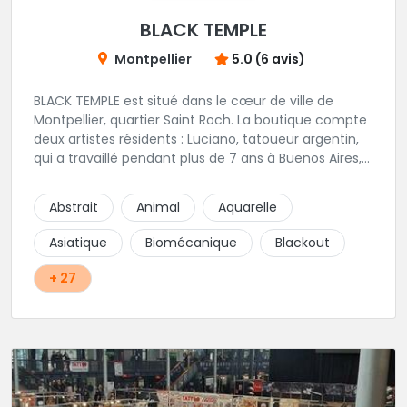
BLACK TEMPLE
Montpellier
5.0 (6 avis)
BLACK TEMPLE est situé dans le cœur de ville de
Montpellier, quartier Saint Roch. La boutique compte
deux artistes résidents : Luciano, tatoueur argentin,
qui a travaillé pendant plus de 7 ans à Buenos Aires,
avant de venir s'installer en France en 2014. Et, Jaxar,
qui a travaillé dans plusieurs boutiques de la ville
Abstrait
Animal
Aquarelle
avant de rejoindre notre équipe. La boutique
accueille plusieurs artistes tatoueurs en tant que
Asiatique
Biomécanique
Blackout
guests tout au long de l'année afin de proposer
d'autres styles.
+ 27