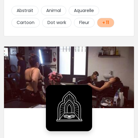
univers ce qui permet à chaque personne
souhaitant se faire tatouer de pouvoir construire un
Abstrait
Animal
Aquarelle
projet entièrement personnalisé. Une pierceuse est
présente en Guest environ une semaine par mois au
Cartoon
Dot work
Fleur
+ 11
salon.