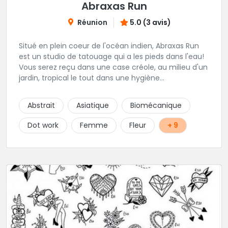
Abraxas Run
Réunion
5.0 (3 avis)
Situé en plein coeur de l'océan indien, Abraxas Run
est un studio de tatouage qui a les pieds dans l'eau!
Vous serez reçu dans une case créole, au milieu d'un
jardin, tropical le tout dans une hygiène
irréprochable! Vous trouverez également un large
choix de bijoux et uniquement dans des matières
Abstrait
Asiatique
Biomécanique
biocompatibles! Vous le trouverez à Saint-Gilles les
Bains...les doigts de pieds en éventail...
Dot work
Femme
Fleur
+ 9