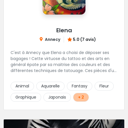
Elena
Annecy
5.0 (7 avis)
C'est à Annecy que Elena a choisi de déposer ses
bagages ! Cette virtuose du tattoo et des arts en
général épate par sa maitrise des couleurs et des
différentes techniques de tatouage. Ces pièces d'un
réalisme saisissant portent sa marque de fabrique :
On vient de très loin pour se faire tatouer par cette
Animal
Aquarelle
Fantasy
Fleur
artiste ! N'hésitez pas à la contacter par téléphone:
0648079720 ou messages sur Instagram ou
Graphique
Japonais
+ 2
Facebook.