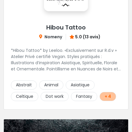
Hibou Tattoo
Nomeny
5.0 (13 avis)
*Hibou Tattoo* by Leeloo. «Exclusivement sur R.d.v »
Atelier Privé certifié Vegan. Styles pratiqués :
Illustrations d’inspiration Asiatique, Spirituelle, Florale
et Ornementale. Pointillisme en Nuances de Noirs et
Gris avec une touche de couleur. Rdv via la page Fb
de l’Atelier :
Abstrait
Animal
Asiatique
https://www.facebook.com/HibouTattoos
Celtique
Dot work
Fantasy
+ 4