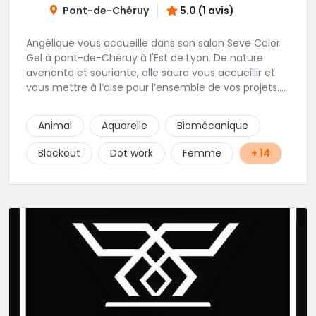
Pont-de-Chéruy
5.0 (1 avis)
Angélique vous accueille dans son salon Seve Color
Gel à pont-de-Chéruy à l'Est de Lyon. De nature
avenante et souriante, elle saura vous accueillir et
vous mettre à l’aise pour l’ensemble de vos projets.
Son style très fin lui permet de réaliser tous types de
tatouages allant des calligraphies, motifs floraux au
Animal
Aquarelle
Biomécanique
réalisme.
Blackout
Dot work
Femme
+ 14