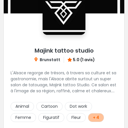
Majink tattoo studio
Brunstatt
5.0 (1 avis)
L'Alsace regorge de trésors, à travers sa culture et sa
gastronomie, mais l'Alsace abrite surtout un super
salon de tatouage, Majink tattoo Studio. Ce salon est
à l'image de sa région, raffiné, calme et chalereux.
Manu vous y attend et sera enchanté de vous faire
découvrir son super shop !
Animal
Cartoon
Dot work
Femme
Figuratif
Fleur
+ 4