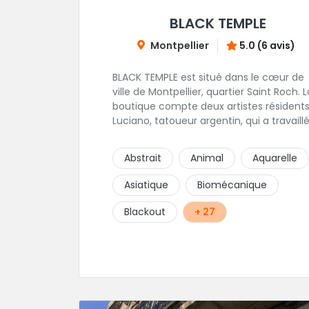
BLACK TEMPLE
Montpellier
5.0 (6 avis)
BLACK TEMPLE est situé dans le cœur de
ville de Montpellier, quartier Saint Roch. La
boutique compte deux artistes résidents
Luciano, tatoueur argentin, qui a travaill
pendant plus de 7 ans à Buenos Aires,
avant de venir s'installer en France en 20
Abstrait
Animal
Aquarelle
Et, Jaxar, qui a travaillé dans plusieurs
boutiques de la ville avant de rejoindre
Asiatique
Biomécanique
notre équipe. La boutique accueille
plusieurs artistes tatoueurs en tant que
Blackout
+ 27
guests tout au long de l'année afin de
proposer d'autres styles.