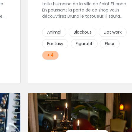
taille humaine de la ville de Saint Etienne.
En poussant la porte de ce shop vous
les
découvrirez Bruno le tatoueur. Il saura
est
prendre le temps de discuter avec vous de
votre projet de tatouage. N'hésitez pas à lui
Animal
Blackout
Dot work
envoyer un message ou à l'appeler.
 sa
Fantasy
Figuratif
Fleur
+ 4
r
ce