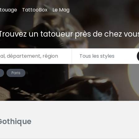
atouage
TattooBox
Le Mag
Trouvez un tatoueur près de chez vou
Paris
Gothique