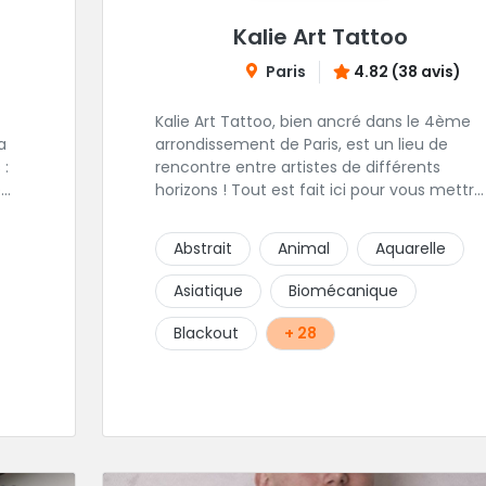
Kalie Art Tattoo
Paris
4.82 (38 avis)
Kalie Art Tattoo, bien ancré dans le 4ème
arrondissement de Paris, est un lieu de
 :
rencontre entre artistes de différents
é
horizons ! Tout est fait ici pour vous mettre
à l'aise et placer la création au cœur du
14.
projet.
Abstrait
Animal
Aquarelle
Asiatique
Biomécanique
Blackout
+ 28