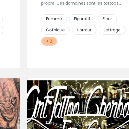
propre. Ces domaines sont les tattoos
ra
d'horreur,chicanos, réaliste et aussi les
,
portraits.
Femme
Figuratif
Fleur
z
Gothique
Horreur
Lettrage
rer
+ 2