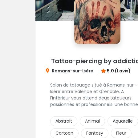
Tattoo-piercing by addicti
Romans-sur-Isère
5.0 (1 avis)
Salon de tatouage situé à Romans-sur-
Isère entre Valence et Grenoble. A
l'intérieur vous attend deux tatoueurs
passionnés et professionnels. Une bonne
ambiance émane naturellement de ce
shop en compagnie de Angéline et Ludo
Abstrait
Animal
Aquarelle
Cartoon
Fantasy
Fleur